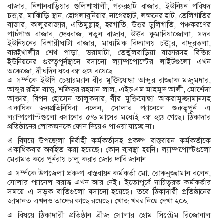
বাজার, নিশানবাড়িয়ার গুলিশাখালী, গরুরহাট বাজার, ইউনিয়ন পরিষদ
চত্ত¡র, মাঝিাড়ি স্থান, হোগলাবুনিয়ার, নাগেরহাট, লক্ষনের হাট, তেলিগাতির
বাজার, কালুরবাজার, এতিমুল্লাহ, হরগাতি, উত্তর ঢুলিগাতি, পঞ্চকরণের
পাচঁগাও বাজার, দেবরাজ, নতুন বাজার, উত্তর কুমারিয়াজোলা, সদর
ইউনিয়নের বিশারীঘাটা বাজার, মাধ্যমিক বিদ্যালয় চত্ত¡র, বাদুরতলা,
বারইখালীর শেখ পাড়া, ভরাঘাটা, তেতুঁলবাড়িয়া বাজারসহ বিভিন্ন
ইউনিয়নের গুরুত্বপূর্নস্থানে বসানো ল্যাম্পপোস্টের লাইটগুলো এখন
অকেজো, র্দীঘদিন ধরে বন্ধ হয়ে রয়েছে।
এ সর্ম্পকে ইউপি চেয়ারম্যান বীর মুক্তিযোদ্ধা আব্দুর রাজ্জাক মজুমদার,
আব্দুর রহিম বাচ্চু, শফিকুর রহমান লাল, এইচএম মাহমুদ আলী, মোর্শেদা
আক্তার, রিপন হোসেন তালুকদার, বীর মুক্তিযোদ্ধা আকরামুজ্জামানসহ
একাধিক জনপ্রতিনিধিরা বলেন, সোলার প্যানেলে গুরুত্বপূর্ন এ
ল্যাম্পপোস্টগুলো বসানোর ৫/৬ মাসের মধ্যেই বন্ধ হয়ে গেছে। ঠিকাদার
প্রতিষ্ঠানের লোকজনকে ফোন দিয়েও পাওয়া যাচ্ছে না।
এ বিষয়ে উপজেলা নির্বাহী কর্মকর্তাসহ প্রকল্প বাস্তবায়ন কর্মকর্তাকে
একাধিকবার অবহিত করা হয়েছে। কোন ব্যবস্থা হয়নি। ল্যাম্পপোস্টগুলো
মেরামত করে পুর্নরায় চালু করার জোর দাবি জানান।
এ সর্ম্পকে উপজেলা প্রকল্প বাস্তবায়ন কর্মকর্তা মো. রোকনুজ্জামান বলেন,
সোলার প্যানেল বরাদ্ধ এখন আর নেই। ইতোপূর্বে দায়িত্বরত কর্মকর্তার
সময়ে এ সড়ক বাতিগুলো বসানো হয়েছে। তবে ঠিকাদারী প্রতিষ্ঠানের
জামানত এখনও তাদের কাছে রয়েছে। খোজ খবর নিয়ে দেখা হচ্ছে।
এ বিষয়ে ঠিকাদারী প্রতিষ্ঠান ব্রীজ সোলার হোম সিস্ট্রেম রিজোনাল