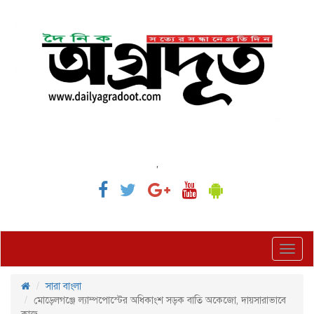
,
Toggl
navig
সারা বাংলা
মোড়েলগঞ্জে ল্যাম্পপোস্টের অধিকাংশ সড়ক বাতি অকেজো, দায়সারাভাবে