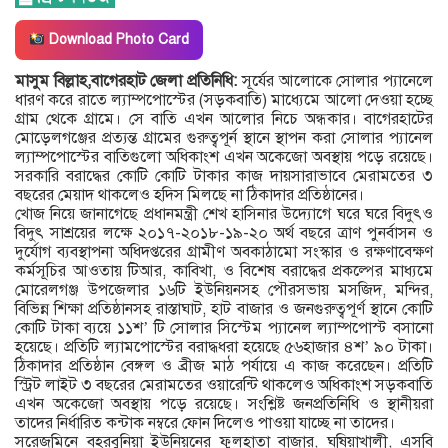
Download Photo Card
মাসুম বিল্লাহ,বাগেরহাট জেলা প্রতিনিধি:
সূর্যের আলোকে সোলার প্যানেলে
ধারণ করে রাতে ল্যাম্পপোস্টের (সড়কবাতি) মাধ্যেমে আলো দেওয়া হচ্ছে
গ্রাম থেকে গ্রামে। সে বাতি এখন আলোর নিচে অন্ধকার। বাগেরহাটের
মোড়েলগঞ্জের প্রত্যন্ত গ্রামের গুরুত্বপূর্ন স্থানে স্থাপন করা সোলার প্যানেল
ল্যাম্পপোস্টের বাতিগুলো অধিকাংশ এখন অকেজো অবস্থায় পড়ে রয়েছে।
সরকারি বরাদ্ধের কোটি কোটি টাকার কাজ দায়সারাভাবে মেরামতের ৩
বছরের মেয়াদ থাকলেও হদিস মিলছে না ঠিকাদার প্রতিষ্ঠানের।
খোজ নিয়ে জানাগেছে প্রধানমন্ত্রী শেখ হাসিনার উদ্যোগে ঘরে ঘরে বিদুৎও
বিদুৎ সাশ্রয়ের লক্ষে ২০১৭-২০১৮-১৯-২০ অর্থ বছরে ত্রাণ পুনর্বাসন ও
দুর্যোগ ব্যবস্থাপনা অধিদপ্তরের গ্রামীণ অবকাঠামো সংস্কার ও রক্ষণাবেক্ষণ
কর্মসূচির আওতায় টিআর, কাবিখা, ও বিশেষ বরাদ্ধের প্রকল্পের মাধ্যমে
মোরেলগঞ্জ উপজেলার ১৬টি ইউনিয়নসহ পৌরসভায় মসজিদ, মন্দির,
বিভিন্ন শিক্ষা প্রতিষ্ঠানসহ রাস্তাঘাট, হাট বাজার ও জনগুরুত্বপূর্ণ স্থানে কোটি
কোটি টাকা ব্যয়ে ১১শ’ টি সোলার সিস্টেম প্যানেল ল্যাম্পপোস্ট বসানো
হয়েছে। প্রতিটি ল্যামপোস্টের বরাদ্ধধরা হয়েছে ৫৬হাজার ৪শ’ ৯০ টাকা।
ঠিকাদার প্রতিষ্ঠান বেঙ্গল ও ব্রীজ মাঠ পর্যায়ে এ কাজ করেছেন। প্রতিটি
স্ট্রিট লাইট ৩ বছরের মেরামতের ওয়ারেন্টি থাকলেও অধিকাংশ সড়কবাতি
এখন অকেজো অবস্থায় পড়ে রয়েছে। সংশ্লিষ্ট জনপ্রতিনিধি ও স্থানীয়রা
তাদের নির্ধারিত কন্টাক নম্বরে ফোন দিলেও পাওয়া যাচ্ছে না তাদের।
সরেজমিনে বহরবুনিয়া ইউনিয়নের ফুলহাতা বাজার, ঘষিয়াখালী, এসবি