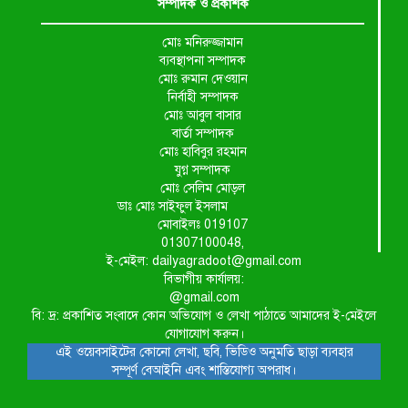
সম্পাদক ও প্রকাশক
মোঃ মনিরুজ্জামান
ব্যবস্থাপনা সম্পাদক
মোঃ রুমান দেওয়ান
নির্বাহী সম্পাদক
মোঃ আবুল বাসার
বার্তা সম্পাদক
মোঃ হাবিবুর রহমান
যুগ্ন সম্পাদক
মোঃ সেলিম মোড়ল
ডাঃ মোঃ সাইফুল ইসলাম
মোবাইলঃ 019107
01307100048,
ই-মেইল: dailyagradoot@gmail.com
বিভাগীয় কার্যালয়:
@gmail.com
বি: দ্র: প্রকাশিত সংবাদে কোন অভিযোগ ও লেখা পাঠাতে আমাদের ই-মেইলে
যোগাযোগ করুন।
এই ওয়েবসাইটের কোনো লেখা, ছবি, ভিডিও অনুমতি ছাড়া ব্যবহার
সম্পূর্ণ বেআইনি এবং শাস্তিযোগ্য অপরাধ।