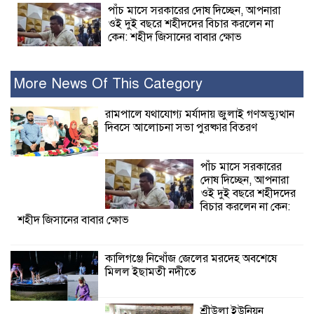
পাঁচ মাসে সরকারের দোষ দিচ্ছেন, আপনারা
ওই দুই বছরে শহীদদের বিচার করলেন না
কেন: শহীদ জিসানের বাবার ক্ষোভ
কালিগঞ্জে নিখোঁজ জেলের মরদেহ অবশেষে
More News Of This Category
মিলল ইছামতী নদীতে
রামপালে যথাযোগ্য মর্যাদায় জুলাই গণঅভ্যুত্থান
দিবসে আলোচনা সভা পুরষ্কার বিতরণ
শ্রীউলা ইউনিয়ন
বিএনপির ২নং ওয়ার্ডের
উদ্যোগে কর্মী সম্মেলন
পাঁচ মাসে সরকারের
অনুষ্ঠিত
দোষ দিচ্ছেন, আপনারা
ওই দুই বছরে শহীদদের
শ্যামনগরে জলবায়ু সহনশীল জনগোষ্ঠী গঠনে
বিচার করলেন না কেন:
শহীদ জিসানের বাবার ক্ষোভ
প্রকল্পের অংশগ্রহণমূলক শিখন ও অভিজ্ঞতা
বিনিময় সভা
কালিগঞ্জে নিখোঁজ জেলের মরদেহ অবশেষে
মিলল ইছামতী নদীতে
শ্যামনগরে বনবিভাগ ও সিএমসির সাথে
জেলেদের মতবিনিময় সভা
শ্রীউলা ইউনিয়ন