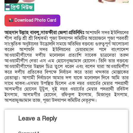
Download Photo Card
আহসান উল্লাহ বাবলু,সাতক্ষীরা জেলা প্রতিনিধিঃ
আশাশুনি সদর ইউনিয়নের
শীল বাড়ি শ্রী শ্রী বিশ্বকর্মা পূজা উদযাপন কমিটির আয়োজনে পূজা পরবর্তী
সাংস্কৃতিক অনুষ্টানের উদ্ভোদনি সময়ে অতিথির বক্তব্যে গুরুত্বপূর্ণ আলোচনা
করেন আশাশুনি সদর ইউনিয়নের চেয়ারম্যান পদে বাংলাদেশ
আওয়ামীলীগের দলীয় মনোনয়ন প্রত্যাশি সাবেক ছাত্রনেতা তরুন
আওয়ামীলীগ নেতা এস এম হোসেনুজ্জামান হোসেন। তিনি তার বক্তব্যে
আওয়ামীলীগের উন্নয়ন চিত্র তুলে ধরেন এবং বলেন যারা আওয়ামিলীগ
করে দলীয় প্রতিকের বিপক্ষে নির্বাচন করে তারা খন্দকার মোস্তাকের
প্রেতাত্মা। আগামী নির্বাচনে আমার দল যাকে মনোনয়ন দিবে আমি তার
সাথে থাকব।এসময় উপস্থিত ছিলেন এক নম্বর ওয়ার্ডের মেম্বার পদপ্রার্থী
আলমগীর হোসেন টুটুল, দুই নম্বর ওয়ার্ডের মেম্বার পদপ্রার্থী রবিউল
ইসলাম, আলমগীর হোসেন, রফিকুল ইসলাম, মিজানুর ইসলাম,
আশরাফুজ্জামান তাজ, পূজা উদযাপন কমিটির নেতৃবৃন্দ।
Leave a Reply