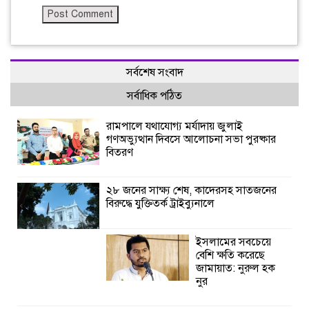
সর্বশেষ সংবাদ
সর্বাধিক পঠিত
রামপালে যথাযোগ্য মর্যাদায় জুলাই
গণঅভ্যুত্থান দিবসে আলোচনা সভা পুরষ্কার
বিতরণ
২৮ জনের সাক্ষ্য শেষ, কাদেরসহ সাতজনের
বিরুদ্ধে যুক্তিতর্ক ট্রাইব্যুনালে
ইসলামের সবচেয়ে
বেশি ক্ষতি করেছে
জামায়াত: নুরুল হক
নুর