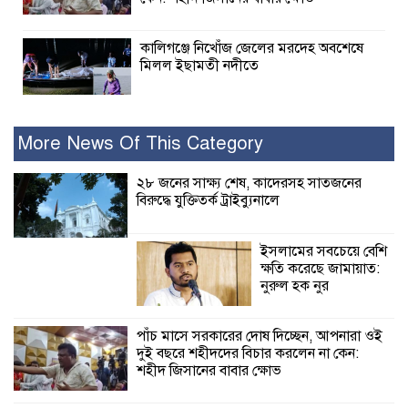
কালিগঞ্জে নিখোঁজ জেলের মরদেহ অবশেষে
মিলল ইছামতী নদীতে
শ্রীউলা ইউনিয়ন
বিএনপির ২নং ওয়ার্ডের
More News Of This Category
উদ্যোগে কর্মী সম্মেলন
অনুষ্ঠিত
২৮ জনের সাক্ষ্য শেষ, কাদেরসহ সাতজনের
বিরুদ্ধে যুক্তিতর্ক ট্রাইব্যুনালে
শ্যামনগরে জলবায়ু সহনশীল জনগোষ্ঠী গঠনে
প্রকল্পের অংশগ্রহণমূলক শিখন ও অভিজ্ঞতা
ইসলামের সবচেয়ে বেশি
বিনিময় সভা
ক্ষতি করেছে জামায়াত:
নুরুল হক নুর
শ্যামনগরে বনবিভাগ ও সিএমসির সাথে
জেলেদের মতবিনিময় সভা
পাঁচ মাসে সরকারের দোষ দিচ্ছেন, আপনারা ওই
দুই বছরে শহীদদের বিচার করলেন না কেন:
শহীদ জিসানের বাবার ক্ষোভ
শ্যামনগরে সুপেয়
পানির সংকট নিরসনে
গণতান্ত্রিক সংলাপ