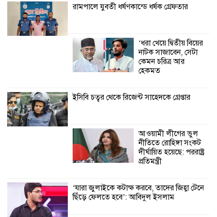
রামপালে যুবতী ধর্ষণকান্ডে ধর্ষক গ্রেফতার
অনুষ্ঠিত
শ্যামনগরে সামাজিকভিত্তিক পুনর্বাসন
‘ধরা খেয়ে দ্বিতীয় বিয়ের
(সিবিআর) কেন্দ্রের আনুষ্ঠানিক উদ্বোধন
নাটক সাজাবেন, সেটা
কেমন চরিত্র আর
হেকমত
লিডার্সের উদ্যোগে নারী
স্বাবলম্বী দলের মাঝে
অনুদানের চেক ও
ইসিবি চত্বর থেকে রিজেন্ট সাহেদকে গ্রেপ্তার
কৃষকদের বীজ সংরক্ষণ
উপকরণ বিতরণ
আওয়ামী লীগের ভুল
নীতিতে রোহিঙ্গা সংকট
দীর্ঘায়িত হয়েছে: পররাষ্ট্র
প্রতিমন্ত্রী
‘যারা জুলাইকে কটাক্ষ করবে, তাদের জিহ্বা টেনে
ছিঁড়ে ফেলতে হবে’: আবিদুল ইসলাম