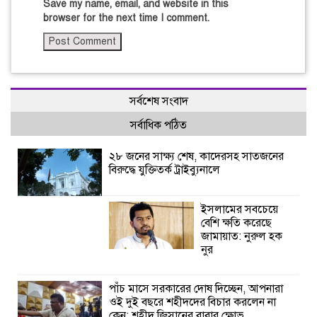
Save my name, email, and website in this
browser for the next time I comment.
সর্বশেষ সংবাদ
সর্বাধিক পঠিত
২৮ জনের সাক্ষ্য শেষ, কাদেরসহ সাতজনের
বিরুদ্ধে যুক্তিতর্ক ট্রাইব্যুনালে
ইসলামের সবচেয়ে
বেশি ক্ষতি করেছে
জামায়াত: নুরুল হক
নুর
পাঁচ মাসে সরকারের দোষ দিচ্ছেন, আপনারা
ওই দুই বছরে শহীদদের বিচার করলেন না
কেন: শহীদ জিসানের বাবার ক্ষোভ