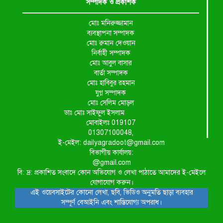
সম্পাদক ও প্রকাশক
মোঃ মনিরুজ্জামান
ব্যবস্থাপনা সম্পাদক
মোঃ রুমান দেওয়ান
নির্বাহী সম্পাদক
মোঃ আবুল বাসার
বার্তা সম্পাদক
মোঃ হাবিবুর রহমান
যুগ্ন সম্পাদক
মোঃ সেলিম মোড়ল
ডাঃ মোঃ সাইফুল ইসলাম
মোবাইলঃ 019107
01307100048,
ই-মেইল: dailyagradoot@gmail.com
বিভাগীয় কার্যালয়:
@gmail.com
বি: দ্র: প্রকাশিত সংবাদে কোন অভিযোগ ও লেখা পাঠাতে আমাদের ই-মেইলে
যোগাযোগ করুন।
এই ওয়েবসাইটের কোনো লেখা, ছবি, ভিডিও অনুমতি ছাড়া ব্যবহার
সম্পূর্ণ বেআইনি এবং শাস্তিযোগ্য অপরাধ।