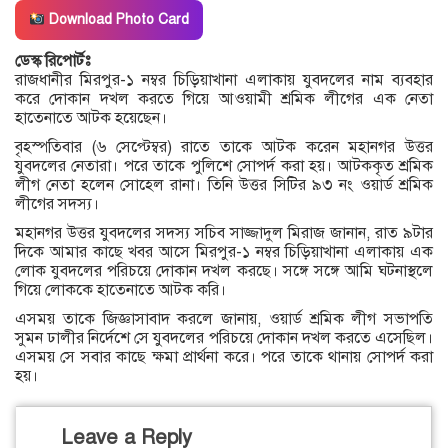
Download Photo Card
ডেস্ক রিপোর্টঃ
রাজধানীর মিরপুর-১ নম্বর চিড়িয়াখানা এলাকায় যুবদলের নাম ব্যবহার
করে দোকান দখল করতে গিয়ে আওয়ামী শ্রমিক লীগের এক নেতা
হাতেনাতে আটক হয়েছেন।
বৃহস্পতিবার (৬ সেপ্টেম্বর) রাতে তাকে আটক করেন মহানগর উত্তর
যুবদলের নেতারা। পরে তাকে পুলিশে সোপর্দ করা হয়। আটককৃত শ্রমিক
লীগ নেতা হলেন সোহেল রানা। তিনি উত্তর সিটির ৯৩ নং ওয়ার্ড শ্রমিক
লীগের সদস্য।
মহানগর উত্তর যুবদলের সদস্য সচিব সাজ্জাদুল মিরাজ জানান, রাত ৯টার
দিকে আমার কাছে খবর আসে মিরপুর-১ নম্বর চিড়িয়াখানা এলাকায় এক
লোক যুবদলের পরিচয়ে দোকান দখল করছে। সঙ্গে সঙ্গে আমি ঘটনাস্থলে
গিয়ে লোককে হাতেনাতে আটক করি।
এসময় তাকে জিজ্ঞাসাবাদ করলে জানায়, ওয়ার্ড শ্রমিক লীগ সভাপতি
সুমন ঢালীর নির্দেশে সে যুবদলের পরিচয়ে দোকান দখল করতে এসেছিল।
এসময় সে সবার কাছে ক্ষমা প্রার্থনা করে। পরে তাকে থানায় সোপর্দ করা
হয়।
Leave a Reply