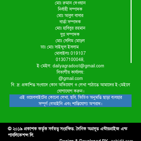
মোঃ রুমান দেওয়ান
নির্বাহী সম্পাদক
মোঃ আবুল বাসার
বার্তা সম্পাদক
মোঃ হাবিবুর রহমান
যুগ্ন সম্পাদক
মোঃ সেলিম মোড়ল
ডাঃ মোঃ সাইফুল ইসলাম
মোবাইলঃ 019107
01307100048,
ই-মেইল: dailyagradoot@gmail.com
বিভাগীয় কার্যালয়:
@gmail.com
বি: দ্র: প্রকাশিত সংবাদে কোন অভিযোগ ও লেখা পাঠাতে আমাদের ই-মেইলে
যোগাযোগ করুন।
এই ওয়েবসাইটের কোনো লেখা, ছবি, ভিডিও অনুমতি ছাড়া ব্যবহার
সম্পূর্ণ বেআইনি এবং শাস্তিযোগ্য অপরাধ।
© ২০১৯ প্রকাশক কর্তৃক সর্বস্বত্ব সংরক্ষিত. দৈনিক অগ্রদূত এন্টারপ্রাইজ এন্ড
পাবলিকেশন্স লি.