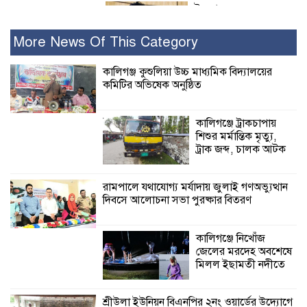
ইসলামের সবচেয়ে
বেশি ক্ষতি করেছে
জামায়াত: নুরুল হক
More News Of This Category
নুর
কালিগঞ্জ কুশুলিয়া উচ্চ মাধ্যমিক বিদ্যালয়ের
কমিটির অভিষেক অনুষ্ঠিত
পাঁচ মাসে সরকারের দোষ দিচ্ছেন, আপনারা
ওই দুই বছরে শহীদদের বিচার করলেন না
কেন: শহীদ জিসানের বাবার ক্ষোভ
কালিগঞ্জে ট্রাকচাপায়
শিশুর মর্মান্তিক মৃত্যু,
কালিগঞ্জে নিখোঁজ জেলের মরদেহ অবশেষে
ট্রাক জব্দ, চালক আটক
মিলল ইছামতী নদীতে
রামপালে যথাযোগ্য মর্যাদায় জুলাই গণঅভ্যুত্থান
দিবসে আলোচনা সভা পুরষ্কার বিতরণ
শ্রীউলা ইউনিয়ন
বিএনপির ২নং ওয়ার্ডের
উদ্যোগে কর্মী সম্মেলন
কালিগঞ্জে নিখোঁজ
অনুষ্ঠিত
জেলের মরদেহ অবশেষে
মিলল ইছামতী নদীতে
শ্যামনগরে জলবায়ু সহনশীল জনগোষ্ঠী গঠনে
প্রকল্পের অংশগ্রহণমূলক শিখন ও অভিজ্ঞতা
শ্রীউলা ইউনিয়ন বিএনপির ২নং ওয়ার্ডের উদ্যোগে
বিনিময় সভা