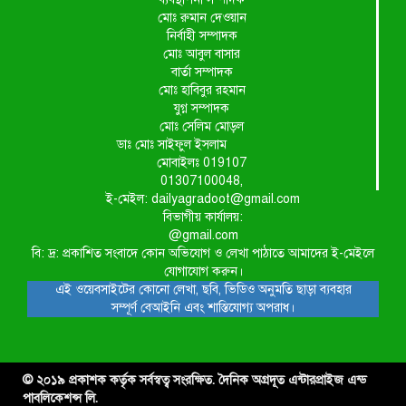
মোঃ রুমান দেওয়ান
নির্বাহী সম্পাদক
মোঃ আবুল বাসার
বার্তা সম্পাদক
মোঃ হাবিবুর রহমান
যুগ্ন সম্পাদক
মোঃ সেলিম মোড়ল
ডাঃ মোঃ সাইফুল ইসলাম
মোবাইলঃ 019107
01307100048,
ই-মেইল: dailyagradoot@gmail.com
বিভাগীয় কার্যালয়:
@gmail.com
বি: দ্র: প্রকাশিত সংবাদে কোন অভিযোগ ও লেখা পাঠাতে আমাদের ই-মেইলে
যোগাযোগ করুন।
এই ওয়েবসাইটের কোনো লেখা, ছবি, ভিডিও অনুমতি ছাড়া ব্যবহার
সম্পূর্ণ বেআইনি এবং শাস্তিযোগ্য অপরাধ।
© ২০১৯ প্রকাশক কর্তৃক সর্বস্বত্ব সংরক্ষিত. দৈনিক অগ্রদূত এন্টারপ্রাইজ এন্ড
পাবলিকেশন্স লি.