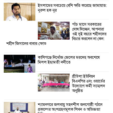
বিনিময় সভা
ইসলামের সবচেয়ে বেশি ক্ষতি করেছে জামায়াত:
নুরুল হক নুর
শ্যামনগরে বনবিভাগ ও সিএমসির সাথে
জেলেদের মতবিনিময় সভা
পাঁচ মাসে সরকারের
দোষ দিচ্ছেন, আপনারা
ওই দুই বছরে শহীদদের
বিচার করলেন না কেন:
শহীদ জিসানের বাবার ক্ষোভ
কালিগঞ্জে নিখোঁজ জেলের মরদেহ অবশেষে
মিলল ইছামতী নদীতে
শ্রীউলা ইউনিয়ন
বিএনপির ২নং ওয়ার্ডের
উদ্যোগে কর্মী সম্মেলন
অনুষ্ঠিত
শ্যামনগরে জলবায়ু সহনশীল জনগোষ্ঠী গঠনে
প্রকল্পের অংশগ্রহণমূলক শিখন ও অভিজ্ঞতা