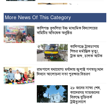
ইসলামের সবচেয়ে
বেশি ক্ষতি করেছে
জামায়াত: নুরুল হক
More News Of This Category
নুর
কালিগঞ্জ কুশুলিয়া উচ্চ মাধ্যমিক বিদ্যালয়ের
কমিটির অভিষেক অনুষ্ঠিত
পাঁচ মাসে সরকারের দোষ দিচ্ছেন, আপনারা
ওই দুই বছরে শহীদদের বিচার করলেন না
কেন: শহীদ জিসানের বাবার ক্ষোভ
কালিগঞ্জে ট্রাকচাপায়
শিশুর মর্মান্তিক মৃত্যু,
কালিগঞ্জে নিখোঁজ জেলের মরদেহ অবশেষে
ট্রাক জব্দ, চালক আটক
মিলল ইছামতী নদীতে
রামপালে যথাযোগ্য মর্যাদায় জুলাই গণঅভ্যুত্থান
দিবসে আলোচনা সভা পুরষ্কার বিতরণ
শ্রীউলা ইউনিয়ন
বিএনপির ২নং ওয়ার্ডের
উদ্যোগে কর্মী সম্মেলন
২৮ জনের সাক্ষ্য শেষ,
অনুষ্ঠিত
কাদেরসহ সাতজনের
বিরুদ্ধে যুক্তিতর্ক
শ্যামনগরে জলবায়ু সহনশীল জনগোষ্ঠী গঠনে
ট্রাইব্যুনালে
প্রকল্পের অংশগ্রহণমূলক শিখন ও অভিজ্ঞতা