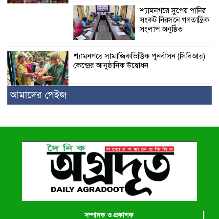
শ্যামনগরে সুপেয় পানির
সংকট নিরসনে গণতান্ত্রিক
সংলাপ অনুষ্ঠিত
শ্যামনগরে সামাজিকভিত্তিক পুনর্বাসন (সিবিআর)
কেন্দ্রের আনুষ্ঠানিক উদ্বোধন
আমাদের পেইজ
সম্পাদক ও প্রকাশক