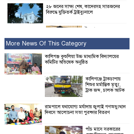
২৮ জনের সাক্ষ্য শেষ, কাদেরসহ সাতজনের
বিরুদ্ধে যুক্তিতর্ক ট্রাইব্যুনালে
ইসলামের সবচেয়ে
বেশি ক্ষতি করেছে
জামায়াত: নুরুল হক
More News Of This Category
নুর
কালিগঞ্জ কুশুলিয়া উচ্চ মাধ্যমিক বিদ্যালয়ের
কমিটির অভিষেক অনুষ্ঠিত
পাঁচ মাসে সরকারের দোষ দিচ্ছেন, আপনারা
ওই দুই বছরে শহীদদের বিচার করলেন না
কেন: শহীদ জিসানের বাবার ক্ষোভ
কালিগঞ্জে ট্রাকচাপায়
শিশুর মর্মান্তিক মৃত্যু,
কালিগঞ্জে নিখোঁজ জেলের মরদেহ অবশেষে
ট্রাক জব্দ, চালক আটক
মিলল ইছামতী নদীতে
রামপালে যথাযোগ্য মর্যাদায় জুলাই গণঅভ্যুত্থান
দিবসে আলোচনা সভা পুরষ্কার বিতরণ
শ্রীউলা ইউনিয়ন
বিএনপির ২নং ওয়ার্ডের
উদ্যোগে কর্মী সম্মেলন
পাঁচ মাসে সরকারের
অনুষ্ঠিত