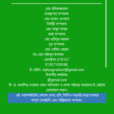
মোঃ মনিরুজ্জামান
ব্যবস্থাপনা সম্পাদক
মোঃ রুমান দেওয়ান
নির্বাহী সম্পাদক
মোঃ আবুল বাসার
বার্তা সম্পাদক
মোঃ হাবিবুর রহমান
যুগ্ন সম্পাদক
মোঃ সেলিম মোড়ল
ডাঃ মোঃ সাইফুল ইসলাম
মোবাইলঃ 019107
01307100048,
ই-মেইল: dailyagradoot@gmail.com
বিভাগীয় কার্যালয়:
@gmail.com
বি: দ্র: প্রকাশিত সংবাদে কোন অভিযোগ ও লেখা পাঠাতে আমাদের ই-মেইলে
যোগাযোগ করুন।
এই ওয়েবসাইটের কোনো লেখা, ছবি, ভিডিও অনুমতি ছাড়া ব্যবহার
সম্পূর্ণ বেআইনি এবং শাস্তিযোগ্য অপরাধ।