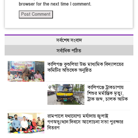
browser for the next time I comment.
সর্বশেষ সংবাদ
সর্বাধিক পঠিত
কালিগঞ্জ কুশুলিয়া উচ্চ মাধ্যমিক বিদ্যালয়ের
কমিটির অভিষেক অনুষ্ঠিত
কালিগঞ্জে ট্রাকচাপায়
শিশুর মর্মান্তিক মৃত্যু,
ট্রাক জব্দ, চালক আটক
রামপালে যথাযোগ্য মর্যাদায় জুলাই
গণঅভ্যুত্থান দিবসে আলোচনা সভা পুরষ্কার
বিতরণ