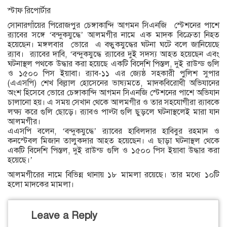
স্টাফ রিপোর্টার
সোনারগাঁয়ের পিরোজপুর চেঙ্গাকান্দি আগমন সিএনজি স্টেশনের পাশে
র‌্যাবের সঙ্গে ‘বন্দুকযুদ্ধে’ আলমগীর নামে এক মাদক বিক্রেতা নিহত
হয়েছেন। মঙ্গলবার ভোরে এ বন্ধুকযুদ্ধের ঘটনা ঘটে বলে জানিয়েছে
র‌্যাব। র‌্যাবের দাবি, ‘বন্দুকযুদ্ধে র‌্যাবের দুই সদস্য আহত হয়েছেন এবং
ঘটনাস্থল পথকে উদ্ধার করা হয়েছে একটি বিদেশি পিস্তল, দুই রাউন্ড গুলি
ও ১৫০০ পিস ইয়াবা। র‌্যাব-১১ এর জ্যেষ্ঠ সহকারী পুলিশ সুপার
(এএসপি) শেখ বিল্লাল হোসেনের ভাষ্যমতে, মাদকবিরোধী অভিযানের
অংশ হিসেবে ভোরে চেঙ্গাকান্দি আগমন সিএনজি স্টেশনের পাশে অভিযান
চালানো হয়। এ সময় সেখান থেকে আলমগীর ও তার সহযোগীরা র‌্যাবকে
লক্ষ্য করে গুলি ছোড়ে। র‌্যাবও পাল্টা গুলি ছুড়লে ঘটনাস্থলেই মারা যান
আলমগীর।
এএসপি বলেন, ‘বন্দুকযুদ্ধে’ র‌্যাবের হাবিলদার হাবিবুর রহমান ও
কনস্টেবল মিজান তালুকদার আহত হয়েছেন। এ ছাড়া ঘটনাস্থল থেকে
একটি বিদেশি পিস্তল, দুই রাউন্ড গুলি ও ১৫০০ পিস ইয়াবা উদ্ধার করা
হয়েছে।’
আলমগীরের নামে বিভিন্ন থানায় ১৮ মামলা রয়েছে। তার মধ্যে ১০টি
হলো মাদকের মামলা।
Leave a Reply