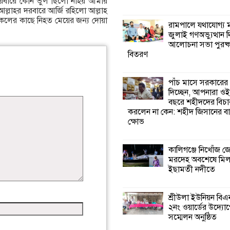
দরবারে কোন ভুল ছিলো নাহয় আমার
ল্লাহর দরবারে আর্জি রহিলো আল্লাহ
কলের কাছে নিহত মেয়ের জন্য দোয়া
কালিগঞ্জে নিখোঁজ 
রামপালে যথাযোগ্য মর
মরদেহ অবশেষে ম
জুলাই গণঅভ্যুত্থান 
ইছামতী নদীতে
আলোচনা সভা পুরষ্ক
বিতরণ
শ্রীউলা ইউনিয়ন বি
২নং ওয়ার্ডের উদ্যো
পাঁচ মাসে সরকারের
কর্মী সম্মেলন অনুষ্ঠ
দিচ্ছেন, আপনারা ওই
বছরে শহীদদের বিচা
করলেন না কেন: শহীদ জিসানের বা
শ্যামনগরে জলবায়ু
ক্ষোভ
সহনশীল জনগোষ্ঠী 
প্রকল্পের অংশগ্রহণ
শিখন ও অভিজ্ঞতা বিনিময় সভা
কালিগঞ্জে নিখোঁজ 
মরদেহ অবশেষে মি
ইছামতী নদীতে
শ্যামনগরে বনবিভা
সিএমসির সাথে জে
মতবিনিময় সভা
শ্রীউলা ইউনিয়ন বি
২নং ওয়ার্ডের উদ্যোগ
সম্মেলন অনুষ্ঠিত