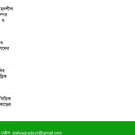
 সহনশীল
্পের
ন ও
 ও
েদের
নির
্রিক
িত্তিক
ন্দ্রের
-মেইল: dailyagradoot@gmail.com