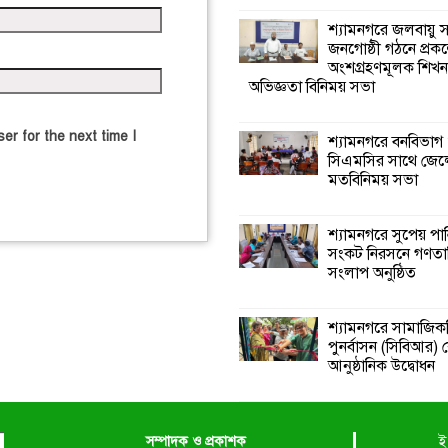
শ্যামনগরে জলবায়ু
জনগোষ্ঠী গঠনে প্রকল
অংশগ্রহণমূলক শিখ
অভিজ্ঞতা বিনিময় সভা
er for the next time I
শ্যামনগরে বনবিভাগ
সিএমসির সাথে জেল
মতবিনিময় সভা
শ্যামনগরে সুপেয় পা
সংকট নিরসনে গণতান্ত
সংলাপ অনুষ্ঠিত
শ্যামনগরে সামাজিকভ
পুনর্বাসন (সিবিআর) কে
আনুষ্ঠানিক উদ্বোধন
সম্পাদক ও প্রকাশক
ই