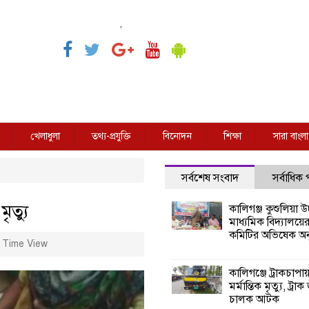
,
খেলাধুলা
তথ্য-প্রযুক্তি
বিনোদন
শিক্ষা
সারা বাংলা
সর্বশেষ সংবাদ
সর্বাধিক
ৃত্যু
কালিগঞ্জ কুশুলিয়া উচ
মাধ্যমিক বিদ্যালয়ে
কমিটির অভিষেক অনু
 Time View
কালিগঞ্জে ট্রাকচাপা
মর্মান্তিক মৃত্যু, ট্রাক
চালক আটক