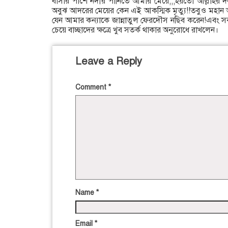
বাসার পাশে নদীর পানিতে আমার মেয়ে,,,হয়তো আল্লাহর 
অবুঝ আদরের মেয়ের কেন এই আকস্মিক মৃত্যু!!তবুও মহান আ
যেন আমার কন্যাকে জান্নাতুল ফেরদৌস নছিব করেন!এবং স
চেয়ে বাচ্ছাদের ক্ষত্রে খুব সতর্ক থাকার অনুরোধে রাখলেন।
Leave a Reply
Comment
*
Name
*
Email
*