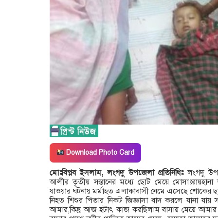
Download Photo Card
মোঃবিপ্লব ইসলাম, লংগদু উপজেলা প্রতিনিধিঃ
লংগদু উপজ
আলীর তৃতীয় সন্তানের মধ্যে ছোট মেয়ে মোসাঃরায়হানা 
যাওয়ার ঘটনায় মর্মাহত এলাকাবাসী নেমে এসেছে শোকের ছা
নিহত শিশুর পিতার নিকট জিজ্ঞাসা বাদ করলে যানা যা
আমার,কিন্তু আজ হটাৎ কাজ করছিলাম বাসায় মেয়ে আমা