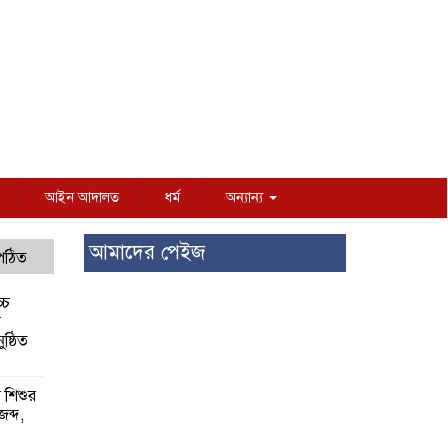
আইন আদালত
ধর্ম
অন্যান্য
আমাদের পেইজ
 পঠিত
্চ
র
ষ্ঠিত
য় শিশুর
 জব্দ,