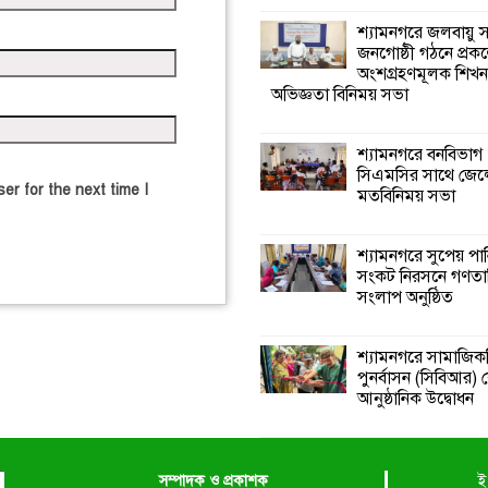
শ্যামনগরে জলবায়ু
জনগোষ্ঠী গঠনে প্রকল
অংশগ্রহণমূলক শিখ
অভিজ্ঞতা বিনিময় সভা
শ্যামনগরে বনবিভাগ
সিএমসির সাথে জেল
er for the next time I
মতবিনিময় সভা
শ্যামনগরে সুপেয় পা
সংকট নিরসনে গণতান্ত
সংলাপ অনুষ্ঠিত
শ্যামনগরে সামাজিকভ
পুনর্বাসন (সিবিআর) কে
আনুষ্ঠানিক উদ্বোধন
সম্পাদক ও প্রকাশক
ই