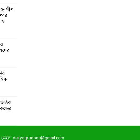
 সহনশীল
্পের
ন ও
 ও
েদের
নির
্রিক
িত্তিক
ন্দ্রের
-মেইল: dailyagradoot@gmail.com