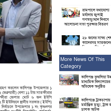
রামপালে যথাযোগ্য
মর্যাদায় জুলাই
গণঅভ্যুত্থান দিবসে
আলোচনা সভা পুরষ্কার বিতরণ
২৮ জনের সাক্ষ্য শে
কাদেরসহ সাতজনে
বিরুদ্ধে যুক্তিতর্ক
ট্রাইব্যুনালে
More News Of This
Category
ইসলামের সবচেয়ে 
ক্ষতি করেছে জামায়
নুরুল হক নুর
কালিগঞ্জ কুশুলিয়া উচ
মাধ্যমিক বিদ্যালয়ে
অভিষেক অনুষ্ঠিত
্রহণ করলেন কালিগঞ্জ উপজেলার ১
পাঁচ মাসে সরকারে
 ফেব্রুয়ারী) বেলা ১১ টায় সাতক্ষীরার
দিচ্ছেন, আপনারা ওই
াতক্ষীরা জেলার মোট ৬ জন ইউপি
বছরে শহীদদের বিচ
কালিগঞ্জে ট্রাকচাপায়
 টি ইউনিয়নে স্থানীয় সরকার ( ইউপি)
করলেন না কেন: শহীদ জিসানের 
মর্মান্তিক মৃত্যু, ট্রাক 
 নির্বাচনে উপজেলার ১ নং কৃষ্ণনগর
ক্ষোভ
চালক আটক