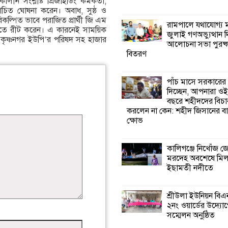
ীন সংশ্লীষ্ট প্রিজাইডিং কর্মকর্তা,
ির্বাচিত ঘোষনা করেন। অবাধ, সুষ্ঠ ও
 পরিকল্পিত ভাবে পরাজিত প্রার্থী জি এম
কালিগঞ্জে নিখোঁজ 
রামপালে যথাযোগ্য মর
তে রীট করেন। এ কারনেই সাময়িক
মরদেহ অবশেষে ম
জুলাই গণঅভ্যুত্থান 
 কৃষ্ণনগর ইউপি’র পরিষদ সহ হাজার
ইছামতী নদীতে
আলোচনা সভা পুরষ্ক
বিতরণ
শ্রীউলা ইউনিয়ন বি
২নং ওয়ার্ডের উদ্যো
পাঁচ মাসে সরকারের
কর্মী সম্মেলন অনুষ্ঠ
দিচ্ছেন, আপনারা ওই
বছরে শহীদদের বিচা
করলেন না কেন: শহীদ জিসানের বা
শ্যামনগরে জলবায়ু
ক্ষোভ
সহনশীল জনগোষ্ঠী 
প্রকল্পের অংশগ্রহণ
শিখন ও অভিজ্ঞতা বিনিময় সভা
কালিগঞ্জে নিখোঁজ 
মরদেহ অবশেষে মি
ইছামতী নদীতে
শ্যামনগরে বনবিভা
সিএমসির সাথে জে
মতবিনিময় সভা
শ্রীউলা ইউনিয়ন বি
২নং ওয়ার্ডের উদ্যোগ
সম্মেলন অনুষ্ঠিত