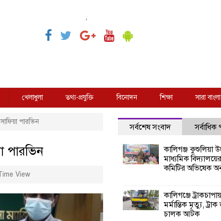
,
খেলাধুলা
তথ্য-প্রযুক্তি
বিনোদন
শিক্ষা
সারা বাংলা
 সাফিয়া পারভিন
সর্বশেষ সংবাদ
সর্বাধিক
য়া পারভিন
কালিগঞ্জ কুশুলিয়া উচ
মাধ্যমিক বিদ্যালয়ে
কমিটির অভিষেক অনু
Time View
কালিগঞ্জে ট্রাকচাপা
মর্মান্তিক মৃত্যু, ট্রাক
চালক আটক