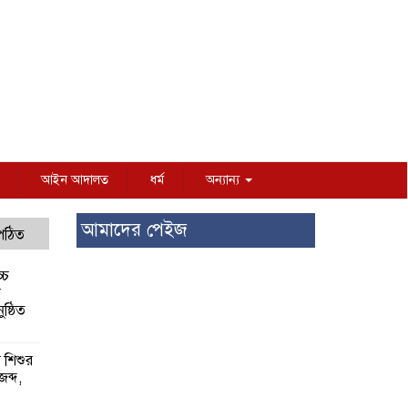
আইন আদালত
ধর্ম
অন্যান্য
আমাদের পেইজ
 পঠিত
্চ
র
ষ্ঠিত
য় শিশুর
 জব্দ,