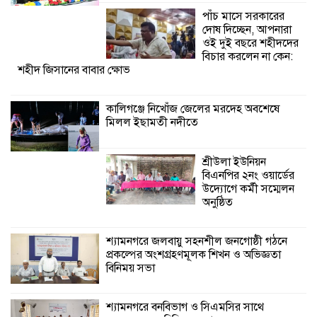
উদ্যোগে কর্মী সম্মেলন
পাঁচ মাসে সরকারের
অনুষ্ঠিত
দোষ দিচ্ছেন, আপনারা
ওই দুই বছরে শহীদদের
শ্যামনগরে জলবায়ু সহনশীল জনগোষ্ঠী গঠনে
বিচার করলেন না কেন:
শহীদ জিসানের বাবার ক্ষোভ
প্রকল্পের অংশগ্রহণমূলক শিখন ও অভিজ্ঞতা
বিনিময় সভা
কালিগঞ্জে নিখোঁজ জেলের মরদেহ অবশেষে
মিলল ইছামতী নদীতে
শ্যামনগরে বনবিভাগ ও সিএমসির সাথে
জেলেদের মতবিনিময় সভা
শ্রীউলা ইউনিয়ন
বিএনপির ২নং ওয়ার্ডের
উদ্যোগে কর্মী সম্মেলন
অনুষ্ঠিত
শ্যামনগরে জলবায়ু সহনশীল জনগোষ্ঠী গঠনে
প্রকল্পের অংশগ্রহণমূলক শিখন ও অভিজ্ঞতা
বিনিময় সভা
শ্যামনগরে বনবিভাগ ও সিএমসির সাথে