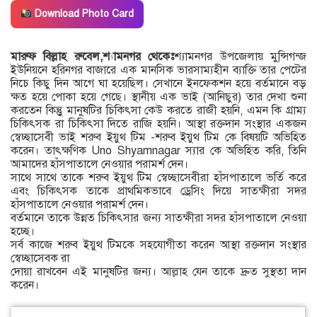
Download Photo Card
মারুফ বিল্লাহ রুবেল,শ্যামনগর থেকেঃ
শ্যামনগর উপজেলায় মু্ন্সিগন্জ
ইউনিয়নে হরিনগর বাজারে এক মানসিক ভারসাম্যহীন ব্যাক্তি তার পেটের
নিচে কিছু দিন আগে ঘা হয়েছিল। সেখানে ইনফেকশন হয়ে বর্তমানে বড়
ক্ষত হয়ে পোকা হয়ে গেছে। স্থানীয় এক ভাই (আনিছুর) তার দেখা শুনা
করতেন কিন্তুু মানুষটির চিকিৎসা কেউ করতে রাজী হয়নি, এমন কি গ্রাম্য
চিকিৎসক রা চিকিৎসা দিতে রাজি হয়নি। আস্থা রক্তদান সংস্থার একজন
স্বেচ্ছাসেবী ভাই শরুব ইয়ুথ টিম -শরুব ইয়ুথ টিম কে বিষয়টি অভিহিত
করেন। তাৎক্ষণিক Uno Shyamnagar স্যার কে অভিহিত করি, তিনি
আমাদের হাঁসপাতালে নেওয়ার পরামর্শ দেন।
সাথে সাথে তাকে শরুব ইয়ুথ টিম স্বেচ্ছাসেবীরা হাঁসপাতালে ভর্তি করে
এবং চিকিৎসক তাকে প্রাথমিকভাবে ড্রেসিং দিয়ে সাতক্ষীরা সদর
হাঁসপাতালে নেওয়ার পরামর্শ দেন।
বর্তমানে তাকে উন্নত চিকিৎসার জন্য সাতক্ষীরা সদর হাঁসপাতালে নেওয়া
হচ্ছে।
সর্ব কাজে শরুব ইয়ুথ টিমকে সহযোগীতা করেন আস্থা রক্তদান সংস্থার
স্বেচ্ছাসেবক রা
দোয়া রাখবেন এই মানুষটির জন্য। আল্লাহ যেন তাকে দ্রুত সুস্থতা দান
করেন।