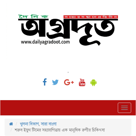
,
Toggl
navig
খুলনা বিভাগ
,
সারা বাংলা
শরুব ইয়ুথ টিমের সহযোগিতায় এক মানুষিক রুগীর চিকিৎসা