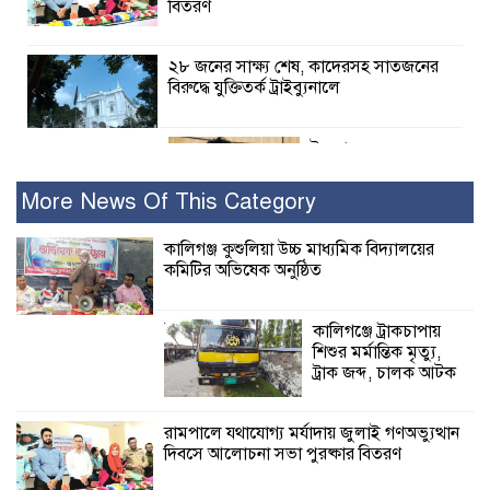
বিতরণ
২৮ জনের সাক্ষ্য শেষ, কাদেরসহ সাতজনের
বিরুদ্ধে যুক্তিতর্ক ট্রাইব্যুনালে
ইসলামের সবচেয়ে
বেশি ক্ষতি করেছে
জামায়াত: নুরুল হক
More News Of This Category
নুর
কালিগঞ্জ কুশুলিয়া উচ্চ মাধ্যমিক বিদ্যালয়ের
কমিটির অভিষেক অনুষ্ঠিত
পাঁচ মাসে সরকারের দোষ দিচ্ছেন, আপনারা
ওই দুই বছরে শহীদদের বিচার করলেন না
কেন: শহীদ জিসানের বাবার ক্ষোভ
কালিগঞ্জে ট্রাকচাপায়
শিশুর মর্মান্তিক মৃত্যু,
কালিগঞ্জে নিখোঁজ জেলের মরদেহ অবশেষে
ট্রাক জব্দ, চালক আটক
মিলল ইছামতী নদীতে
রামপালে যথাযোগ্য মর্যাদায় জুলাই গণঅভ্যুত্থান
দিবসে আলোচনা সভা পুরষ্কার বিতরণ
শ্রীউলা ইউনিয়ন
বিএনপির ২নং ওয়ার্ডের