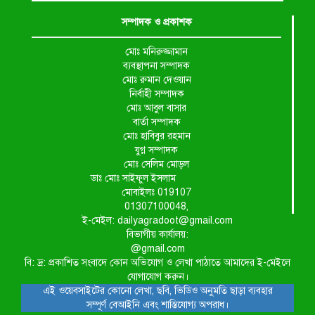
সম্পাদক ও প্রকাশক
মোঃ মনিরুজ্জামান
ব্যবস্থাপনা সম্পাদক
মোঃ রুমান দেওয়ান
নির্বাহী সম্পাদক
মোঃ আবুল বাসার
বার্তা সম্পাদক
মোঃ হাবিবুর রহমান
যুগ্ন সম্পাদক
মোঃ সেলিম মোড়ল
ডাঃ মোঃ সাইফুল ইসলাম
মোবাইলঃ 019107
01307100048,
ই-মেইল: dailyagradoot@gmail.com
বিভাগীয় কার্যালয়:
@gmail.com
বি: দ্র: প্রকাশিত সংবাদে কোন অভিযোগ ও লেখা পাঠাতে আমাদের ই-মেইলে
যোগাযোগ করুন।
এই ওয়েবসাইটের কোনো লেখা, ছবি, ভিডিও অনুমতি ছাড়া ব্যবহার
সম্পূর্ণ বেআইনি এবং শাস্তিযোগ্য অপরাধ।