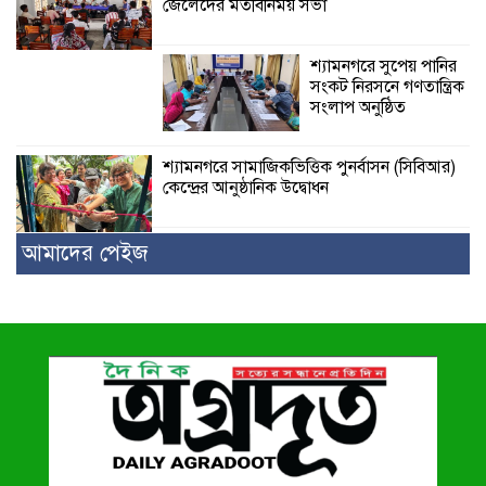
জেলেদের মতবিনিময় সভা
শ্যামনগরে সুপেয় পানির
সংকট নিরসনে গণতান্ত্রিক
সংলাপ অনুষ্ঠিত
শ্যামনগরে সামাজিকভিত্তিক পুনর্বাসন (সিবিআর)
কেন্দ্রের আনুষ্ঠানিক উদ্বোধন
আমাদের পেইজ