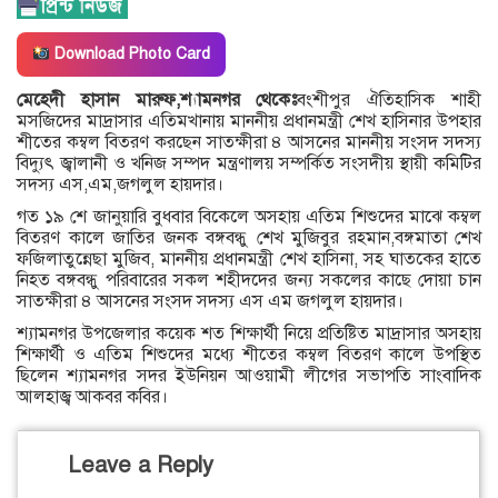
Download Photo Card
মেহেদী হাসান মারুফ,শ্যামনগর থেকেঃ
বংশীপুর ঐতিহাসিক শাহী
মসজিদের মাদ্রাসার এতিমখানায় মাননীয় প্রধানমন্ত্রী শেখ হাসিনার উপহার
শীতের কম্বল বিতরণ করছেন সাতক্ষীরা ৪ আসনের মাননীয় সংসদ সদস্য
বিদ্যুৎ জ্বালানী ও খনিজ সম্পদ মন্ত্রণালয় সম্পর্কিত সংসদীয় স্থায়ী কমিটির
সদস্য এস,এম,জগলুল হায়দার।
গত ১৯ শে জানুয়ারি বুধবার বিকেলে অসহায় এতিম শিশুদের মাঝে কম্বল
বিতরণ কালে জাতির জনক বঙ্গবন্ধু শেখ মুজিবুর রহমান,বঙ্গমাতা শেখ
ফজিলাতুন্নেছা মুজিব, মাননীয় প্রধানমন্ত্রী শেখ হাসিনা, সহ ঘাতকের হাতে
নিহত বঙ্গবন্ধু পরিবারের সকল শহীদদের জন্য সকলের কাছে দোয়া চান
সাতক্ষীরা ৪ আসনের সংসদ সদস্য এস এম জগলুল হায়দার।
শ্যামনগর উপজেলার কয়েক শত শিক্ষার্থী নিয়ে প্রতিষ্টিত মাদ্রাসার অসহায়
শিক্ষার্থী ও এতিম শিশুদের মধ্যে শীতের কম্বল বিতরণ কালে উপস্থিত
ছিলেন শ্যামনগর সদর ইউনিয়ন আওয়ামী লীগের সভাপতি সাংবাদিক
আলহাজ্ব আকবর কবির।
Leave a Reply