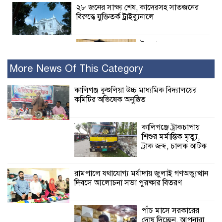
২৮ জনের সাক্ষ্য শেষ, কাদেরসহ সাতজনের
বিরুদ্ধে যুক্তিতর্ক ট্রাইব্যুনালে
ইসলামের সবচেয়ে
বেশি ক্ষতি করেছে
জামায়াত: নুরুল হক
More News Of This Category
নুর
কালিগঞ্জ কুশুলিয়া উচ্চ মাধ্যমিক বিদ্যালয়ের
কমিটির অভিষেক অনুষ্ঠিত
পাঁচ মাসে সরকারের দোষ দিচ্ছেন, আপনারা
ওই দুই বছরে শহীদদের বিচার করলেন না
কেন: শহীদ জিসানের বাবার ক্ষোভ
কালিগঞ্জে ট্রাকচাপায়
শিশুর মর্মান্তিক মৃত্যু,
কালিগঞ্জে নিখোঁজ জেলের মরদেহ অবশেষে
ট্রাক জব্দ, চালক আটক
মিলল ইছামতী নদীতে
রামপালে যথাযোগ্য মর্যাদায় জুলাই গণঅভ্যুত্থান
দিবসে আলোচনা সভা পুরষ্কার বিতরণ
শ্রীউলা ইউনিয়ন
বিএনপির ২নং ওয়ার্ডের
উদ্যোগে কর্মী সম্মেলন
পাঁচ মাসে সরকারের
অনুষ্ঠিত
দোষ দিচ্ছেন, আপনারা