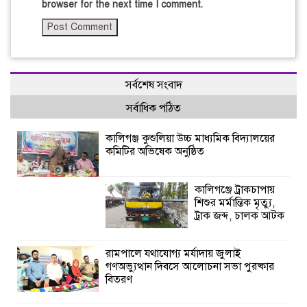
browser for the next time I comment.
সর্বশেষ সংবাদ
সর্বাধিক পঠিত
কালিগঞ্জ কুশুলিয়া উচ্চ মাধ্যমিক বিদ্যালয়ের
কমিটির অভিষেক অনুষ্ঠিত
কালিগঞ্জে ট্রাকচাপায়
শিশুর মর্মান্তিক মৃত্যু,
ট্রাক জব্দ, চালক আটক
রামপালে যথাযোগ্য মর্যাদায় জুলাই
গণঅভ্যুত্থান দিবসে আলোচনা সভা পুরষ্কার
বিতরণ