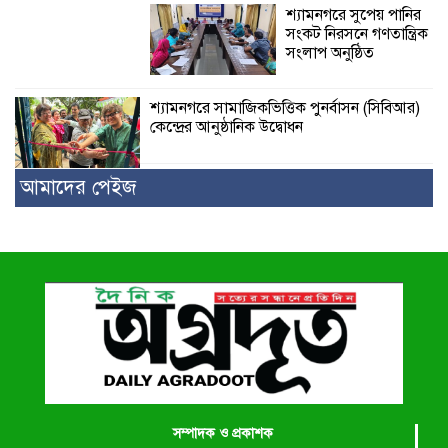
শ্যামনগরে সুপেয় পানির
সংকট নিরসনে গণতান্ত্রিক
সংলাপ অনুষ্ঠিত
শ্যামনগরে সামাজিকভিত্তিক পুনর্বাসন (সিবিআর)
কেন্দ্রের আনুষ্ঠানিক উদ্বোধন
আমাদের পেইজ
সম্পাদক ও প্রকাশক