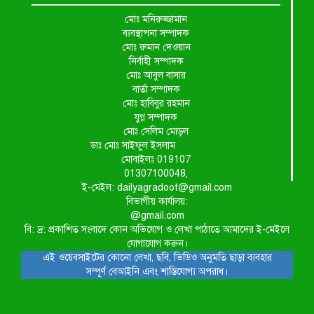
মোঃ মনিরুজ্জামান
ব্যবস্থাপনা সম্পাদক
মোঃ রুমান দেওয়ান
নির্বাহী সম্পাদক
মোঃ আবুল বাসার
বার্তা সম্পাদক
মোঃ হাবিবুর রহমান
যুগ্ন সম্পাদক
মোঃ সেলিম মোড়ল
ডাঃ মোঃ সাইফুল ইসলাম
মোবাইলঃ 019107
01307100048,
ই-মেইল: dailyagradoot@gmail.com
বিভাগীয় কার্যালয়:
@gmail.com
বি: দ্র: প্রকাশিত সংবাদে কোন অভিযোগ ও লেখা পাঠাতে আমাদের ই-মেইলে
যোগাযোগ করুন।
এই ওয়েবসাইটের কোনো লেখা, ছবি, ভিডিও অনুমতি ছাড়া ব্যবহার
সম্পূর্ণ বেআইনি এবং শাস্তিযোগ্য অপরাধ।