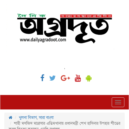
,
Toggl
navig
খুলনা বিভাগ
,
সারা বাংলা
শাহী মসজিদ মাদ্রাসার এতিমখানায় প্রধানমন্ত্রী শেখ হাসিনার উপহার শীতের