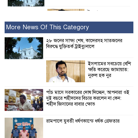
ইসলামের সবচেয়ে
বেশি ক্ষতি করেছে
জামায়াত: নুরুল হক
More News Of This Category
নুর
২৮ জনের সাক্ষ্য শেষ, কাদেরসহ সাতজনের
বিরুদ্ধে যুক্তিতর্ক ট্রাইব্যুনালে
পাঁচ মাসে সরকারের দোষ দিচ্ছেন, আপনারা
ওই দুই বছরে শহীদদের বিচার করলেন না
কেন: শহীদ জিসানের বাবার ক্ষোভ
ইসলামের সবচেয়ে বেশি
ক্ষতি করেছে জামায়াত:
কালিগঞ্জে নিখোঁজ জেলের মরদেহ অবশেষে
নুরুল হক নুর
মিলল ইছামতী নদীতে
পাঁচ মাসে সরকারের দোষ দিচ্ছেন, আপনারা ওই
দুই বছরে শহীদদের বিচার করলেন না কেন:
শ্রীউলা ইউনিয়ন
শহীদ জিসানের বাবার ক্ষোভ
বিএনপির ২নং ওয়ার্ডের
উদ্যোগে কর্মী সম্মেলন
অনুষ্ঠিত
রামপালে যুবতী ধর্ষণকান্ডে ধর্ষক গ্রেফতার
শ্যামনগরে জলবায়ু সহনশীল জনগোষ্ঠী গঠনে