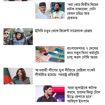
প্রকল্পের অংশগ্রহণমূলক শিখন ও অভিজ্ঞতা
‘ধরা খেয়ে দ্বিতীয় বিয়ের
বিনিময় সভা
নাটক সাজাবেন, সেটা
কেমন চরিত্র আর
শ্যামনগরে বনবিভাগ ও সিএমসির সাথে
হেকমত
জেলেদের মতবিনিময় সভা
ইসিবি চত্বর থেকে রিজেন্ট সাহেদকে গ্রেপ্তার
বাংলাদেশসহ ৭ দেশের
জন্য নতুন ভিসা কর্মসূচি
চালু করল সৌদি আরব
আওয়ামী লীগের ভুল নীতিতে রোহিঙ্গা সংকট
দীর্ঘায়িত হয়েছে: পররাষ্ট্র প্রতিমন্ত্রী
‘যারা জুলাইকে কটাক্ষ
করবে, তাদের জিহ্বা টেনে
ছিঁড়ে ফেলতে হবে’:
আবিদুল ইসলাম