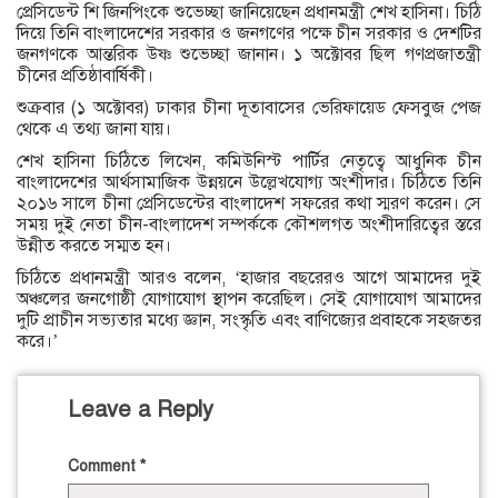
প্রেসিডেন্ট শি জিনপিংকে শুভেচ্ছা জানিয়েছেন প্রধানমন্ত্রী শেখ হাসিনা। চিঠি
দিয়ে তিনি বাংলাদেশের সরকার ও জনগণের পক্ষে চীন সরকার ও দেশটির
জনগণকে আন্তরিক উষ্ণ শুভেচ্ছা জানান। ১ অক্টোবর ছিল গণপ্রজাতন্ত্রী
চীনের প্রতিষ্ঠাবার্ষিকী।
শুক্রবার (১ অক্টোবর) ঢাকার চীনা দূতাবাসের ভেরিফায়েড ফেসবুজ পেজ
থেকে এ তথ্য জানা যায়।
শেখ হাসিনা চিঠিতে লিখেন, কমিউনিস্ট পার্টির নেতৃত্বে আধুনিক চীন
বাংলাদেশের আর্থসামাজিক উন্নয়নে উল্লেখযোগ্য অংশীদার। চিঠিতে তিনি
২০১৬ সালে চীনা প্রেসিডেন্টের বাংলাদেশ সফরের কথা স্মরণ করেন। সে
সময় দুই নেতা চীন-বাংলাদেশ সম্পর্ককে কৌশলগত অংশীদারিত্বের স্তরে
উন্নীত করতে সম্মত হন।
চিঠিতে প্রধানমন্ত্রী আরও বলেন, ‘হাজার বছরেরও আগে আমাদের দুই
অঞ্চলের জনগোষ্ঠী যোগাযোগ স্থাপন করেছিল। সেই যোগাযোগ আমাদের
দুটি প্রাচীন সভ্যতার মধ্যে জ্ঞান, সংস্কৃতি এবং বাণিজ্যের প্রবাহকে সহজতর
করে।’
Leave a Reply
Comment
*