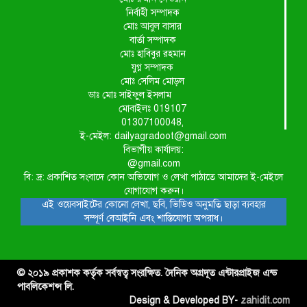
নির্বাহী সম্পাদক
মোঃ আবুল বাসার
বার্তা সম্পাদক
মোঃ হাবিবুর রহমান
যুগ্ন সম্পাদক
মোঃ সেলিম মোড়ল
ডাঃ মোঃ সাইফুল ইসলাম
মোবাইলঃ 019107
01307100048,
ই-মেইল: dailyagradoot@gmail.com
বিভাগীয় কার্যালয়:
@gmail.com
বি: দ্র: প্রকাশিত সংবাদে কোন অভিযোগ ও লেখা পাঠাতে আমাদের ই-মেইলে
যোগাযোগ করুন।
এই ওয়েবসাইটের কোনো লেখা, ছবি, ভিডিও অনুমতি ছাড়া ব্যবহার
সম্পূর্ণ বেআইনি এবং শাস্তিযোগ্য অপরাধ।
© ২০১৯ প্রকাশক কর্তৃক সর্বস্বত্ব সংরক্ষিত. দৈনিক অগ্রদূত এন্টারপ্রাইজ এন্ড
পাবলিকেশন্স লি.
Design & Developed BY-
zahidit.com