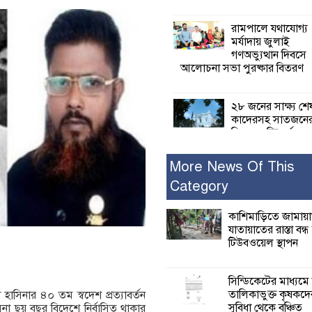
রামপালে যথাযোগ্য
মর্যাদায় জুলাই
গণঅভ্যুত্থান দিবসে
আলোচনা সভা পুরষ্কার বিতরণ
২৮ জনের সাক্ষ্য শে
কাদেরসহ সাতজনে
বিরুদ্ধে যুক্তিতর্ক
ট্রাইব্যুনালে
More News Of This
Category
ইসলামের সবচেয়ে 
ক্ষতি করেছে জামায়
নুরুল হক নুর
কাশিমাড়িতে জামায়
যাতায়াতের রাস্তা বন্
টিউবওয়েল স্থাপন
পাঁচ মাসে সরকারে
দিচ্ছেন, আপনারা ওই
বছরে শহীদদের বিচ
সিন্ডিকেটের মাধ্যমে
করলেন না কেন: শহীদ জিসানের 
তালিকাভুক্ত কৃষকদে
হাসিনার ৪০ তম স্বদেশ প্রত্যাবর্তন
ক্ষোভ
সুবিধা থেকে বঞ্চিত
 ছয় বছর বিদেশে নির্বাসিত থাকার