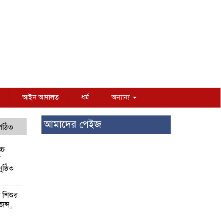
আইন আদালত
ধর্ম
অন্যান্য
আমাদের পেইজ
 পঠিত
্চ
র
ষ্ঠিত
য় শিশুর
 জব্দ,