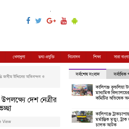
,
খেলাধুলা
তথ্য-প্রযুক্তি
বিনোদন
শিক্ষা
সারা বাংলা
সর্বশেষ সংবাদ
সর্বাধিক
প্রতি জসীম উদ্দিনের অভিনন্দন ও
কালিগঞ্জ কুশুলিয়া উচ
মাধ্যমিক বিদ্যালয়ে
 উপলক্ষ্যে দেশ নেত্রীর
কমিটির অভিষেক অনু
েচ্ছা
কালিগঞ্জে ট্রাকচাপা
মর্মান্তিক মৃত্যু, ট্রাক
e View
চালক আটক