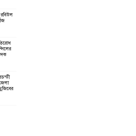
 রবিউল
োঁজ
রতিরোধ
ন্সিলের
াদক
রচন্ডী
পজেলা
 মুজিবের