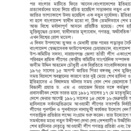
পর বাংলার মাটিতে ফিরে আসেন।বাংলাদেশের ইতিহাসে এদ
প্রত্যাবর্তনের মধ্যে দিয়ে রচিত হয়েছিল সম্ভাবনার নতুন এক
জাতির ভাগ্যাকাশে উদয় হয়েছিল এক নতুন সূর্যোদয়। ইতিহা
না হলে বাংলাদেশ স্বাধীন হতো না, ঠিক তেমনিভাবে শেখ 
আজ বিশ্বে মর্যাদাপূর্ণ আসনে প্রতিষ্টিত হয়েছে। শেখ হাস
মুক্তিযুদ্ধের চেতনা, স্বাধীনতার মূল্যবোধ, গণতন্ত্র, অর্থনৈত
এখন বিশ্বের রোল মডেল।
এ দিবস উপলক্ষ্যে তুক্ষর ও মেধাবী রাজ পথের লড়াকুর সৈন
বাংলাদেশ স্বেচ্ছাসেবক ফাউন্ডেশনের চেয়ারম্যান, বাংলাদেশ আ
উপ-কমিটির সদস্য, নারায়ণগঞ্জ জেলা তাঁতী লীগ একাংশ
পরিবহন শ্রমিক লীগের কেন্দ্রীয় কমিটির সাংগঠনিক সম্পাদ
জসীম উদ্দিন আহমেদ চৌধুরী এক বিবৃতিতে সাংবাদিকদের জ
১৯৭৫ সালের ১৫ আগস্ট জাতির পিতা বঙ্গবন্ধু শেখ মুজি
সময় বিদেশে অবস্থানের কারণে তার দুই মেয়ে শেখ হাসিনা ও 
ইতিহাসের এ বিষাদময় ঘটনার সময় বোন শেখ রেহানাকে নিয
বিজ্ঞানী প্রয়াত ড. এম এ ওয়াজেদ মিয়ার সঙ্গে কর্মস্থল
প্রবাসজীবন শেষে ভারত হয়ে ১৯৮১ সালের ১৭ মে মাতৃভূমিতে 
দেশে ফেরার আগেই ১৯৮১ সালের ১৪ থেকে ১৬ ফেব্রুয়ারি অন
হাসিনাকে সর্বসম্মতিক্রমে আওয়ামী লীগের সভাপতি নির্ব
লীগের পুনর্গঠন ও পুনর্বাসনে নানামুখী কার্যকর উদ্যোগ 
গণতান্ত্রিক প্রতিষ্ঠার লক্ষ্যে সংগ্রাম শুরু করেন। তার উদ্যোগ
সমর্থকের মধ্যে নতুন উদ্দীপনা দেখা দেয়।দেশবাসীও উজ্জীবিত 
শেখ হাসিনার নেতৃত্বে আওয়ামী লীগ গণতন্ত্র প্রতিষ্ঠা এবং