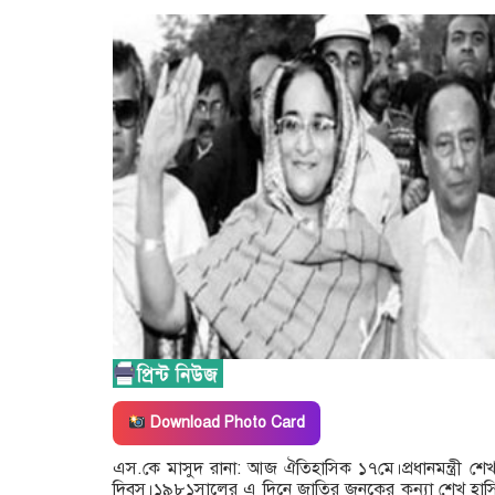
Download Photo Card
এস.কে মাসুদ রানা: আজ ঐতিহাসিক ১৭মে।প্রধানমন্ত্রী শেখ 
দিবস।১৯৮১সালের এ দিনে জাতির জনকের কন্যা শেখ হাসিনা