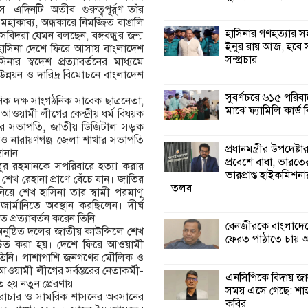
িনটি অতীব গুরুত্বপূর্র্ণ।তাঁর
 মহাকাব্য, অন্ধকারে নিমজ্জিত বাঙালি
কালিগঞ্জে নিখোঁজ 
হাসিনার গণহত্যার 
সবিদরা যেমন বলছেন, বঙ্গবন্ধুর জন্ম
মরদেহ অবশেষে ম
ইনুর রায় আজ, হবে 
হাসিনা দেশে ফিরে আসায় বাংলাদেশ
ইছামতী নদীতে
সম্প্রচার
িনার স্বদেশ প্রত্যাবর্তনের মাধ্যমে
িক উন্নয়ন ও দারিদ্র বিমোচনে বাংলাদেশ
শ্রীউলা ইউনিয়ন বি
সুবর্ণচরে ৬১৫ পরিব
িক দক্ষ সাংগঠনিক সাবেক ছাত্রনেতা,
২নং ওয়ার্ডের উদ্যো
মাঝে ফ্যামিলি কার্ড
ওয়ামী লীগের কেন্দ্রীয় ধর্ম বিষয়ক
কর্মী সম্মেলন অনুষ্ঠ
ের সভাপতি, জাতীয় ডিজিটাল সড়ক
ক ও নারায়ণগঞ্জ জেলা শাখার সভাপতি
প্রধানমন্ত্রীর উপদেষ্টা
ানান
শ্যামনগরে জলবায়ু
প্রবেশে বাধা, ভারতে
বুর রহমানকে সপরিবারে হত্যা করার
সহনশীল জনগোষ্ঠী 
ভারপ্রাপ্ত হাইকমিশন
শেখ রেহানা প্রাণে বেঁচে যান। জাতির
প্রকল্পের অংশগ্রহণ
তলব
়ে শেখ হাসিনা তার স্বামী পরমাণু
শিখন ও অভিজ্ঞতা বিনিময় সভা
 জার্মানিতে অবস্থান করছিলেন। দীর্ঘ
প্রত্যাবর্তন করেন তিনি।
বেনজীরকে বাংলাদে
ুষ্ঠিত দলের জাতীয় কাউন্সিলে শেখ
শ্যামনগরে বনবিভা
ফেরত পাঠাতে চায় 
াচিত করা হয়। দেশে ফিরে আওয়ামী
সিএমসির সাথে জে
নেন তিনি। পাশাপাশি জনগণের মৌলিক ও
মতবিনিময় সভা
ে আওয়ামী লীগের সর্বস্তরের নেতাকর্মী-
এনসিপিকে বিদায় জ
হয় নতুন প্রেরণায়।
সময় এসে গেছে: শা
 স্বৈরাচার ও সামরিক শাসনের অবসানের
কবির