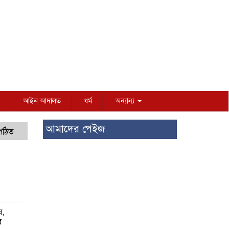
আইন আদালত
ধর্ম
অন্যান্য
আমাদের পেইজ
 পঠিত
ষ,
র