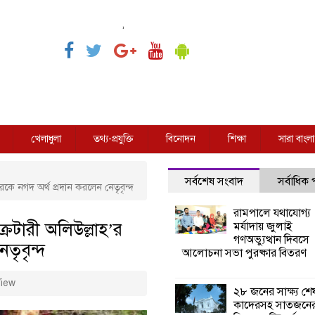
,
খেলাধুলা
তথ্য-প্রযুক্তি
বিনোদন
শিক্ষা
সারা বাংলা
সর্বশেষ সংবাদ
সর্বাধিক
রকে নগদ অর্থ প্রদান করলেন নেতৃবৃন্দ
রামপালে যথাযোগ্য
রেটারী অলিউল্লাহ’র
মর্যাদায় জুলাই
গণঅভ্যুত্থান দিবসে
তৃবৃন্দ
আলোচনা সভা পুরষ্কার বিতরণ
iew
২৮ জনের সাক্ষ্য শে
কাদেরসহ সাতজনে