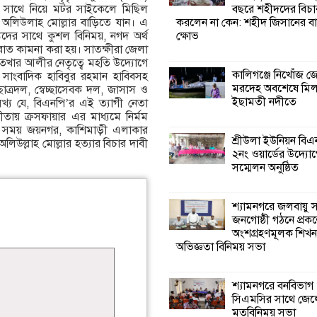
বছরে শহীদদের বিচা
 সাথে নিয়ে মটর সাইকেলে মিছিল
করলেন না কেন: শহীদ জিসানের বা
া অলিউলাহ মোল্লার বাড়িতে যান। এ
শ্যামনগরে জলবায়ু
ক্ষোভ
দস্যদের সাথে কুশল বিনিময়, নগদ অর্থ
সহনশীল জনগোষ্ঠী 
রাত কামনা করা হয়। সাতক্ষীরা জেলা
প্রকল্পের অংশগ্রহণ
েখার আলীর নেতৃত্বে মহতি উদ্যোগে
শিখন ও অভিজ্ঞতা বিনিময় সভা
কালিগঞ্জে নিখোঁজ 
 সাংবাদিক হাবিবুর রহমান হাবিবসহ
মরদেহ অবশেষে মি
ত্রদল, স্বেচ্ছাসেবক দল, জাসাস ও
ইছামতী নদীতে
লেখ্য যে, বিএনপি’র এই ত্যাগী নেতা
শ্যামনগরে বনবিভা
গীতায় ক্রসফায়ার এর মাধ্যমে নির্মম
সিএমসির সাথে জে
এ সময় জয়নগর, কাশিমাড়ী এলাকার
মতবিনিময় সভা
শ্রীউলা ইউনিয়ন বি
লিউল্লাহ মোল্লার হত্যার বিচার দাবী
২নং ওয়ার্ডের উদ্যোগ
সম্মেলন অনুষ্ঠিত
শ্যামনগরে সুপেয় প
সংকট নিরসনে গণতান্
সংলাপ অনুষ্ঠিত
শ্যামনগরে জলবায়ু
জনগোষ্ঠী গঠনে প্রকল
অংশগ্রহণমূলক শিখ
শ্যামনগরে
অভিজ্ঞতা বিনিময় সভা
সামাজিকভিত্তিক পুনর
(সিবিআর) কেন্দ্রের
আনুষ্ঠানিক উদ্বোধন
শ্যামনগরে বনবিভাগ
সিএমসির সাথে জেল
মতবিনিময় সভা