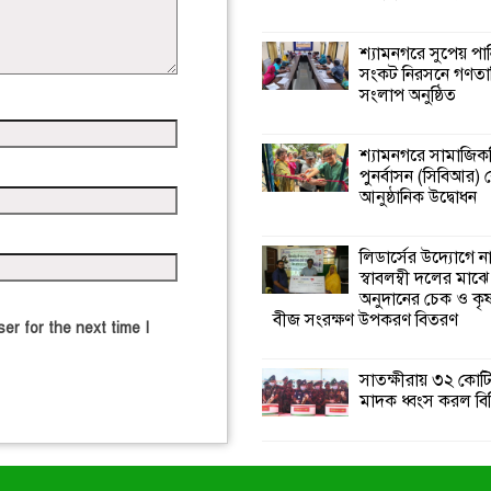
শ্যামনগরে সুপেয় পা
সংকট নিরসনে গণতান্ত
সংলাপ অনুষ্ঠিত
শ্যামনগরে সামাজিকভ
পুনর্বাসন (সিবিআর) কে
আনুষ্ঠানিক উদ্বোধন
লিডার্সের উদ্যোগে ন
স্বাবলম্বী দলের মাঝে
অনুদানের চেক ও ক
বীজ সংরক্ষণ উপকরণ বিতরণ
er for the next time I
সাতক্ষীরায় ৩২ কোটি
মাদক ধ্বংস করল বি