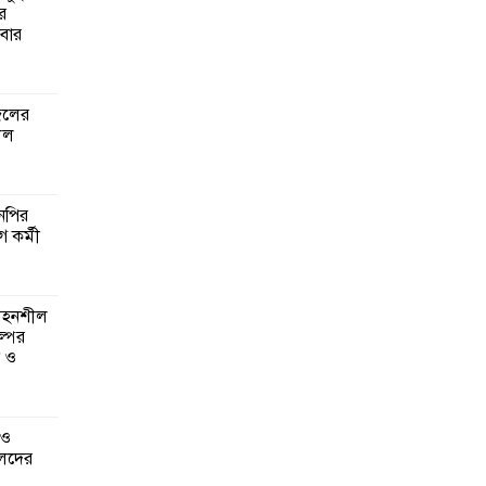
র
বার
গঠনে
মূলক
জেলের
লল
গ ও
লেদের
এনপির
ে কর্মী
ানির
ত্রিক
 সহনশীল
্পের
ন ও
্বাসন
 ও
েদের