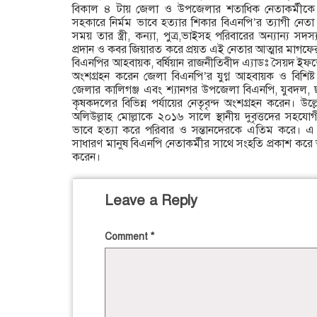
বিকাল ৪ টায় জেলা ও উপজেলার শতাধিক নেতাকর্মীকে
সহকারে নির্মম ভাবে হত্যার শিকার বিএনপি’র ত্যাগী নেত
সময় তার স্ত্রী, কন্যা, পুত্র,ভাইসহ পরিবারের অন্যান্য স
প্রদান ও কবর জিয়ারত করে প্রয়ত এই নেতার আত্মার মাগফে
বিএনপির আহবায়ক, বর্ষিয়ান রাজনীতিবীদ এ্যাডঃ সৈয়দ ইফত
অংশগ্রহন করেন জেলা বিএনপি’র যুগ্ন আহবায়ক ও বিশিষ্ট
জেলার কালিগঞ্জ এবং শ্যানগর উপজেলা বিএনপি, যুবদল, ছা
কৃষকদলের বিভিন্ন পর্যায়ের নেতৃবৃন্দ অংশগ্রহন করেন। উল্
অলিউল্লাহ মোল্লাকে ২০১৬ সালে স্থানীয় দুবৃত্তদের সহযো
ভাবে হত্যা করে পরিবার ও সন্তানদেরকে এতিম করে। 
সাধারণ মানুষ বিএনপি নেতাকর্মীর সাথে সংহতি প্রকাশ করে অ
করেন।
Leave a Reply
Comment
*