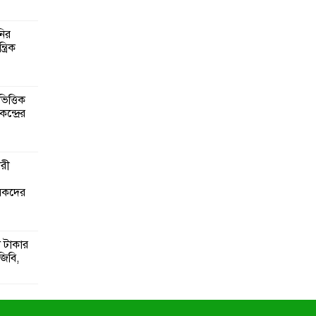
নির
্রিক
িত্তিক
ন্দ্রের
ারী
ৃষকদের
 টাকার
জিবি,