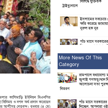
বিরুদ্ধে যুক্তিতর্ক
ট্রাইব্যুনালে
ইসলামের সবচেয়ে 
ক্ষতি করেছে জামায়
নুরুল হক নুর
পাঁচ মাসে সরকারে
দিচ্ছেন, আপনারা ওই
বছরে শহীদদের বিচ
করলেন না কেন: শহীদ জিসানের 
More News Of This
ক্ষোভ
Category
কালিগঞ্জে নিখোঁজ 
রামপালে যথাযোগ্য মর
মরদেহ অবশেষে ম
জুলাই গণঅভ্যুত্থান 
ইছামতী নদীতে
আলোচনা সভা পুরষ্ক
বিতরণ
শ্রীউলা ইউনিয়ন বি
জেলার কাশিমাড়ি ইউনিয়ন বিএনপির
২নং ওয়ার্ডের উদ্যো
পাঁচ মাসে সরকারের
া বিনিময় ও নগদ অর্থ প্রদান করেছেন
কর্মী সম্মেলন অনুষ্ঠ
দিচ্ছেন, আপনারা ওই
 আলীসহ নেতৃবৃন্দ। বুধবার (৪ মে)