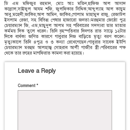
ডি এম মফিজুর রহমান, মোঃ আঃ মতিন,হাফিজ আল আসাদ
কল্লোল,সাইফুল আযম শফি, জুলফিকার সিদ্দিক,আব্দুল্যাহ আল কায়ুম
আবু,মহেদী,জাকির,আল আমিন, জাকির,গোলাম মাহামুদ রাজু, রেজাউল
ইসলাম রেজা, সহ বিভিন্ন পেষার হাজারো জনতা।মরহুমার জেষ্ঠো পুত্র
চেয়ারম্যান জি, এম,মাছুদুল আলম সহ পরিবারের সদস্যরা তার মাতার
কর্মময় দিক তুলে ধরেন। তিনি বৃহস্পতিবার দিনগত রাত সাড়ে ১২টার
দিকে বার্ধক্য জণিত কারণে গাবুরার নিজ বাড়িতে মৃত্যু বরণ করেন।
মৃত্যুকালে তিনি ৪পুত্র ও ৩ কন্যা রেখেগেছেন।গাবুরার সাবেক ইউপি
চেয়ারম্যান মরহুম আলহাজ্ব সোহরাব আলী গাজীর স্ত্রী।পরিবারের পক্ষ
থেকে তার রুহের মাগফিরাত কামনা করা হয়েছে।
Leave a Reply
Comment
*