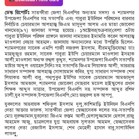
ডেস্ক রিপোর্টঃ
সাতক্ষীরা জেলা বিএনপির অন্যতম সদস্য ও শ্যামনগর
উপজেলা বিএনপির সহ সভাপতি এবং গাবুরা ইউনিয়ন পরিষদের বারবার
নির্বাচিত চেয়ারম্যান আলহাজ্ব জিএম মাসুদুল আলম এর মাতা জোবেদা
খানমের(৯৭) জানাজা সম্পন্ন হয়েছে। ১অক্টোবর(শুক্রবার)বেলা ৩টায়
গাবুরা ইউনিয়ন পরিষদ প্রাঙ্গনে জানাযা নামাজের ইমামতি করেন আলহাজ্ব
মাওলানা নেছার আহম্মদ। জানাযায় অন্যান্যদের মধ্যে উপস্থিতি ছিলেন-
শ্যামনগরের সাবেক এমপি গাজী নজরুল ইসলাম, বীরমমুক্তিযোদ্ধা ডাঃ
মাহফুজুর রহমান, সাবেক গাবুরা ইউপি চেয়ারম্যান মাওলানা ইসহাক
আলী,মাওলানা অধ্যক্ষ রুহুল কুদ্দুস, শ্যামনগর উপজেলা বিএনপি সভাপতি
মাষ্টার আব্দুল ওয়াহেদ,সিনিঃ সহ সভাপতি জিএম লিয়াকত আলী, ভারপ্রাপ্ত
সাধারণ সম্পাদক আলহাজ্ব সোলায়মান কবির, যুগ্ম সাধারণ সম্পাদক শেখ
লিয়াকত আলী বাবু, পদ্মপুকুর ইউপির সাবেক চেয়ারম্যান আমজাদুল
ইসলাম আমজাদ, শ্যামনগর জোবেদা সোহরাব মডেল হাইস্কুলের প্রধান
শিক্ষক আব্দুস সাত্তার, উপজেলা বিএনপি সহ সম্পাদক আব্দুর রশিদ
ঢালী,যুব সম্পাদক,উপজেলা বিএনপি,মোঃ জহুরুল হক আপপু,
যুবদলের আহবায়ক শফিকুল ইসলাম দুলু,কাশিমাড়ি ইউনিয়ন বিএনপি
নেতা আক্তার ফারুক, সাতক্ষীরা জেলা স্বেচ্ছাসেবক দলের সহ-সভাপতি
মোঃ নূরুজ্জামান,যুবনেতা জিএম রুস্তম আলী,হেলালুজ্জামান হেলাল,রাজু
আহমেদ আজু, ছাত্রদলের যুগ্ন আহবায়ক সুলতান আহমদ, স্বেচ্ছাসেবক
দলের নেতা রেজাউল ইসলাম, শেখ মেহেদী হাসান বাবু,সালাউদ্দিন
লাভলুু,