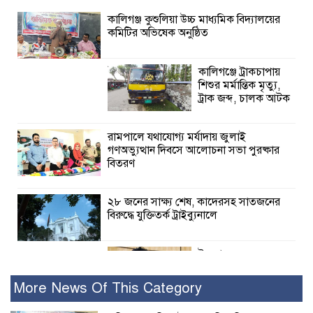
কালিগঞ্জ কুশুলিয়া উচ্চ মাধ্যমিক বিদ্যালয়ের
কমিটির অভিষেক অনুষ্ঠিত
কালিগঞ্জে ট্রাকচাপায়
শিশুর মর্মান্তিক মৃত্যু,
ট্রাক জব্দ, চালক আটক
রামপালে যথাযোগ্য মর্যাদায় জুলাই
গণঅভ্যুত্থান দিবসে আলোচনা সভা পুরষ্কার
বিতরণ
২৮ জনের সাক্ষ্য শেষ, কাদেরসহ সাতজনের
বিরুদ্ধে যুক্তিতর্ক ট্রাইব্যুনালে
ইসলামের সবচেয়ে
বেশি ক্ষতি করেছে
জামায়াত: নুরুল হক
More News Of This Category
নুর