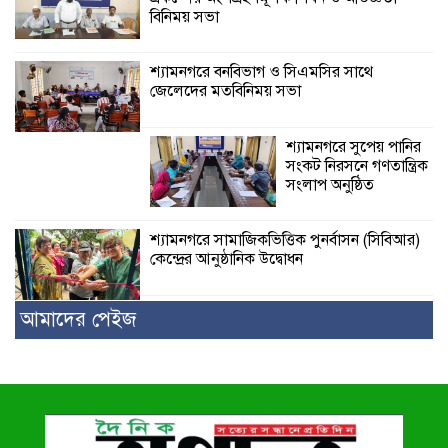
বিনিময় সভা
শ্যামনগরে বনবিভাগ ও সিএমসির সাথে
জেলেদের মতবিনিময় সভা
শ্যামনগরে সুপেয় পানির
সংকট নিরসনে গণতান্ত্রিক
সংলাপ অনুষ্ঠিত
শ্যামনগরে সামাজিকভিত্তিক পুনর্বাসন (সিবিআর)
কেন্দ্রের আনুষ্ঠানিক উদ্বোধন
আমাদের পেইজ