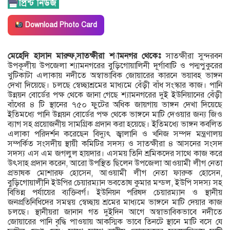
Download Photo Card
মেহেদি হাসান মারুফ,সাতক্ষীরা শ্যামনগর থেকেঃ
সাতক্ষীরা সুন্দরবন
উপকূলীয় উপজেলা শ্যামনগরের বুড়িগোয়ালিনী দূর্গাবাটি ও পদ্মপুকুরের
খুটিকাটা এলাকায় নদীতে অস্বাভাবিক জোয়ারের কারনে ভয়াবহ ভাঙ্গন
দেখা দিয়েছে। চলছে স্বেচ্ছাশ্রমের মাধ্যমে বেঁড়ী বাঁধ সংস্কার কাজ। পানি
উন্নয়ন বোর্ডের পক্ষ থেকে জানা গেছে শ্যামনগরের দুই ইউনিয়ানের বেঁড়ী
বাঁধের ৪ টি স্থানের ৭৫০ ফুটের অধিক জায়গায় ভাঙ্গন দেখা দিয়েছে
ইতিমধ্যে পানি উন্নয়ন বোর্ডের পক্ষ থেকে ভাঙ্গনে মাটি দেওয়ার জন্য জিও
ব্যাগ সহ প্রয়োজনীয় সামগ্রিক প্রদান করা হয়েছে। ইতিমধ্যে ভাঙ্গন কবলিত
এলাকা পরিদর্শন করেছেন বিদ্যুৎ জ্বালানি ও খনিজ সম্পদ মন্ত্রণালয়
সম্পর্কিত সংসদীয় স্থায়ী কমিটির সদস্য ও সাতক্ষীরা ৪ আসনের সংসদ
সদস্য এস এম জগলুল হায়দার। এসময় তিনি শ্রমিকদের সাথে কাজ করে
উৎসাহ প্রদান করেন, আরো উপস্থিত ছিলেন উপজেলা আওয়ামী লীগ নেতা
প্রভাষক মোশারফ হোসেন, আওয়ামী লীগ নেতা ফারুক হোসেন,
বুড়িগোয়ালীনি ইউপির চেয়ারম্যান ভবতোষ কুমার মন্ডল, ইউপি সদস্য সহ
বিভিন্ন পর্যায়ের ব্যক্তিবর্গ। ইউনিয়ন পরিষদ চেয়ারম্যান ও স্থানীয়
জনপ্রতিনিধিদের সমন্বয় স্বেচ্ছায় শ্রমের মাধ্যমে ভাঙ্গনে মাটি দেয়ার কাজ
চলছে। স্থানীয়রা জানান গত দুইদিন আগে অস্বাভাবিকভাবে নদীতে
জোয়ারের পানি বৃদ্ধি পাওয়ায় আকস্মিক ভাবে তিনটে স্থানে মাটি বসে যে