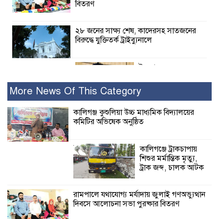
বিতরণ
২৮ জনের সাক্ষ্য শেষ, কাদেরসহ সাতজনের
বিরুদ্ধে যুক্তিতর্ক ট্রাইব্যুনালে
ইসলামের সবচেয়ে
বেশি ক্ষতি করেছে
জামায়াত: নুরুল হক
More News Of This Category
নুর
কালিগঞ্জ কুশুলিয়া উচ্চ মাধ্যমিক বিদ্যালয়ের
কমিটির অভিষেক অনুষ্ঠিত
পাঁচ মাসে সরকারের দোষ দিচ্ছেন, আপনারা
ওই দুই বছরে শহীদদের বিচার করলেন না
কেন: শহীদ জিসানের বাবার ক্ষোভ
কালিগঞ্জে ট্রাকচাপায়
শিশুর মর্মান্তিক মৃত্যু,
কালিগঞ্জে নিখোঁজ জেলের মরদেহ অবশেষে
ট্রাক জব্দ, চালক আটক
মিলল ইছামতী নদীতে
রামপালে যথাযোগ্য মর্যাদায় জুলাই গণঅভ্যুত্থান
দিবসে আলোচনা সভা পুরষ্কার বিতরণ
শ্রীউলা ইউনিয়ন
বিএনপির ২নং ওয়ার্ডের