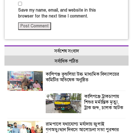
Save my name, email, and website in this
browser for the next time I comment.
সর্বশেষ সংবাদ
সর্বাধিক পঠিত
কালিগঞ্জ কুশুলিয়া উচ্চ মাধ্যমিক বিদ্যালয়ের
কমিটির অভিষেক অনুষ্ঠিত
কালিগঞ্জে ট্রাকচাপায়
শিশুর মর্মান্তিক মৃত্যু,
ট্রাক জব্দ, চালক আটক
রামপালে যথাযোগ্য মর্যাদায় জুলাই
গণঅভ্যুত্থান দিবসে আলোচনা সভা পুরষ্কার