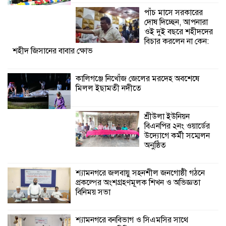
উদ্যোগে কর্মী সম্মেলন
পাঁচ মাসে সরকারের
অনুষ্ঠিত
দোষ দিচ্ছেন, আপনারা
ওই দুই বছরে শহীদদের
শ্যামনগরে জলবায়ু সহনশীল জনগোষ্ঠী গঠনে
বিচার করলেন না কেন:
শহীদ জিসানের বাবার ক্ষোভ
প্রকল্পের অংশগ্রহণমূলক শিখন ও অভিজ্ঞতা
বিনিময় সভা
কালিগঞ্জে নিখোঁজ জেলের মরদেহ অবশেষে
মিলল ইছামতী নদীতে
শ্যামনগরে বনবিভাগ ও সিএমসির সাথে
জেলেদের মতবিনিময় সভা
শ্রীউলা ইউনিয়ন
বিএনপির ২নং ওয়ার্ডের
উদ্যোগে কর্মী সম্মেলন
অনুষ্ঠিত
শ্যামনগরে জলবায়ু সহনশীল জনগোষ্ঠী গঠনে
প্রকল্পের অংশগ্রহণমূলক শিখন ও অভিজ্ঞতা
বিনিময় সভা
শ্যামনগরে বনবিভাগ ও সিএমসির সাথে