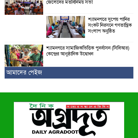
জেলেদের মতবিনিময় সভা
শ্যামনগরে সুপেয় পানির
সংকট নিরসনে গণতান্ত্রিক
সংলাপ অনুষ্ঠিত
শ্যামনগরে সামাজিকভিত্তিক পুনর্বাসন (সিবিআর)
কেন্দ্রের আনুষ্ঠানিক উদ্বোধন
আমাদের পেইজ