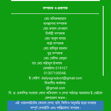
সম্পাদক ও প্রকাশক
মোঃ মনিরুজ্জামান
ব্যবস্থাপনা সম্পাদক
মোঃ রুমান দেওয়ান
নির্বাহী সম্পাদক
মোঃ আবুল বাসার
বার্তা সম্পাদক
মোঃ হাবিবুর রহমান
যুগ্ন সম্পাদক
মোঃ সেলিম মোড়ল
ডাঃ মোঃ সাইফুল ইসলাম
মোবাইলঃ 019107
01307100048,
ই-মেইল: dailyagradoot@gmail.com
বিভাগীয় কার্যালয়:
@gmail.com
বি: দ্র: প্রকাশিত সংবাদে কোন অভিযোগ ও লেখা পাঠাতে আমাদের ই-মেইলে
যোগাযোগ করুন।
এই ওয়েবসাইটের কোনো লেখা, ছবি, ভিডিও অনুমতি ছাড়া ব্যবহার
সম্পূর্ণ বেআইনি এবং শাস্তিযোগ্য অপরাধ।