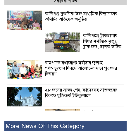
সর্বাধিক পঠিত
কালিগঞ্জ কুশুলিয়া উচ্চ মাধ্যমিক বিদ্যালয়ের
কমিটির অভিষেক অনুষ্ঠিত
কালিগঞ্জে ট্রাকচাপায়
শিশুর মর্মান্তিক মৃত্যু,
ট্রাক জব্দ, চালক আটক
রামপালে যথাযোগ্য মর্যাদায় জুলাই
গণঅভ্যুত্থান দিবসে আলোচনা সভা পুরষ্কার
বিতরণ
২৮ জনের সাক্ষ্য শেষ, কাদেরসহ সাতজনের
বিরুদ্ধে যুক্তিতর্ক ট্রাইব্যুনালে
ইসলামের সবচেয়ে
বেশি ক্ষতি করেছে
জামায়াত: নুরুল হক
More News Of This Category
নুর