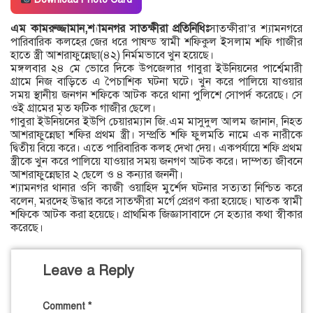
এম কামরুজ্জামান,শ্যামনগর সাতক্ষীরা প্রতিনিধিঃ
সাতক্ষীরা’র শ্যামনগরে
পারিবারিক কলহের জের ধরে পাষন্ড স্বামী শফিকুল ইসলাম শফি গাজীর
হাতে স্ত্রী আশরাফুন্নেছা(৪২) নির্মমভাবে খুন হয়েছে।
মঙ্গলবার ২৪ মে ভোরে দিকে উপজেলার গাবুরা ইউনিয়নের পার্শ্বেমারী
গ্রামে নিজ বাড়িতে এ পৈচাশিক ঘটনা ঘটে। খুন করে পালিয়ে যাওয়ার
সময় স্থানীয় জনগন শফিকে আটক করে থানা পুলিশে সোপর্দ করেছে। সে
ওই গ্রামের মৃত ফটিক গাজীর ছেলে।
গাবুরা ইউনিয়নের ইউপি চেয়ারম্যান জি.এম মাসুদুল আলম জানান, নিহত
আশরাফুন্নেছা শফির প্রথম স্ত্রী। সম্প্রতি শফি ফুলমতি নামে এক নারীকে
দ্বিতীয় বিয়ে করে। এতে পারিবারিক কলহ দেখা দেয়। একপর্যায়ে শফি প্রথম
স্ত্রীকে খুন করে পালিয়ে যাওয়ার সময় জনগণ আটক করে। দাম্পত্য জীবনে
আশরাফুন্নেছার ২ ছেলে ও ৪ কন্যার জননী।
শ্যামনগর থানার ওসি কাজী ওয়াহিদ মুর্শেদ ঘটনার সত্যতা নিশ্চিত করে
বলেন, মরদেহ উদ্ধার করে সাতক্ষীরা মর্গে প্রেরণ করা হয়েছে। ঘাতক স্বামী
শফিকে আটক করা হয়েছে। প্রাথমিক জিজ্ঞাসাবাদে সে হত্যার কথা স্বীকার
করেছে।
Leave a Reply
Comment
*