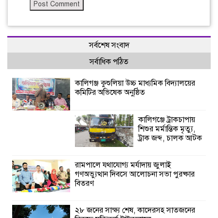
সর্বশেষ সংবাদ
সর্বাধিক পঠিত
কালিগঞ্জ কুশুলিয়া উচ্চ মাধ্যমিক বিদ্যালয়ের
কমিটির অভিষেক অনুষ্ঠিত
কালিগঞ্জে ট্রাকচাপায়
শিশুর মর্মান্তিক মৃত্যু,
ট্রাক জব্দ, চালক আটক
রামপালে যথাযোগ্য মর্যাদায় জুলাই
গণঅভ্যুত্থান দিবসে আলোচনা সভা পুরষ্কার
বিতরণ
২৮ জনের সাক্ষ্য শেষ, কাদেরসহ সাতজনের