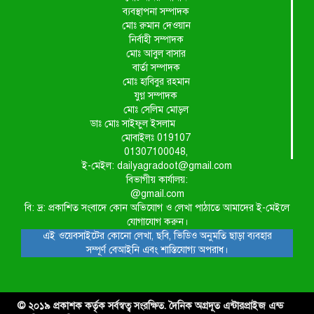
ব্যবস্থাপনা সম্পাদক
মোঃ রুমান দেওয়ান
নির্বাহী সম্পাদক
মোঃ আবুল বাসার
বার্তা সম্পাদক
মোঃ হাবিবুর রহমান
যুগ্ন সম্পাদক
মোঃ সেলিম মোড়ল
ডাঃ মোঃ সাইফুল ইসলাম
মোবাইলঃ 019107
01307100048,
ই-মেইল: dailyagradoot@gmail.com
বিভাগীয় কার্যালয়:
@gmail.com
বি: দ্র: প্রকাশিত সংবাদে কোন অভিযোগ ও লেখা পাঠাতে আমাদের ই-মেইলে
যোগাযোগ করুন।
এই ওয়েবসাইটের কোনো লেখা, ছবি, ভিডিও অনুমতি ছাড়া ব্যবহার
সম্পূর্ণ বেআইনি এবং শাস্তিযোগ্য অপরাধ।
© ২০১৯ প্রকাশক কর্তৃক সর্বস্বত্ব সংরক্ষিত. দৈনিক অগ্রদূত এন্টারপ্রাইজ এন্ড