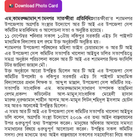
Download Photo Card
এম,কামরুজ্জামান,শ্যামনগর সাতক্ষীরা প্রতিনিধিঃ
সাতক্ষীরা’র শ্যামনগর
উপজেলায় অগ্রগতি সংস্থার উদ্যোগে আর টি আই এর উপজেলা সেল
কমিটির মতবিনিময় ও আলোচনা সভা ও অনুষ্ঠিত হয়েছে।
১১ সেপ্টেম্বর শনিবার সকাল ১০টায় নকিপুর সরকারি এইচ সি পাইলট
মাধ্যমিক বিদ্যালয় হল রুমে উক্ত অনুষ্ঠানটি অনুষ্ঠিত হয়।
শ্যামনগর উপজেলা পরিষদের মহিলা ভাইস চেয়ারম্যান ও আর টি আই
এর উপজেলা সেল কমিটির সভাপতি খালেদা আইয়ুব ডলির সভাপতিত্বে
সমগ্র অনুষ্ঠান পরিচালনা করেন আর টি আই এর শ্যামনগর ফিল্ড ফ্যসিলি
টটর জাহিদা জাহান মৌ।
উক্ত অনুষ্ঠানে আরো উপস্থিত ছিলেন আর টি আই এর উপজেলা সেল
কমিটির উপদেষ্টা ও নকিপুর সরকারি এইচ সি পাইলট মাধ্যমিক
বিদ্যালয়ের প্রধান শিক্ষক ড. আব্দুল মান্নান, উপজেলা সেল কমিটির সহ-
সভাপতি সাংবাদিক এম. কামরুজ্জামান,সাধারণ সম্পাদক তাহমিনা
বেগম,প্রকল্প কডিনেটর আল-মামুন,সাংবাদিক মেহেদী হাসান
মারুফ,নুরুজামান,শাহীন আলম,আল-মামুন লিটন,শহিদুল ইসলাম ছোটন
সহ আরও অনেকেই উপস্থিত ছিলেন।
এ সময় আর টি আই এর উপজেলা সেল কমিটির সভাপতি খালেদা আইয়ুব
ডলি বলেন, অগ্রগতি সংস্থা উদ্যোগে ২০০৯ এর তথ্য আইন বাস্তবায়নের
উপর গুরুত্বপূর্ণ তথ্য উপস্থাপন করেন। মানুষের অধিকার আদায়ে সমস্যা
সমাধানের বিষয়ে গুরুত্বপূর্ণ আলোচনা করেন। উপস্থিত সকল কমিটির
সদস্য দের মাধ্যমে তথ্য আইন বাস্তবায়নে সকলের সহযোগিতা নিয়ে কাজ