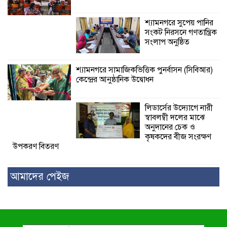
শ্যামনগরে সুপেয় পানির
সংকট নিরসনে গণতান্ত্রিক
সংলাপ অনুষ্ঠিত
শ্যামনগরে সামাজিকভিত্তিক পুনর্বাসন (সিবিআর)
কেন্দ্রের আনুষ্ঠানিক উদ্বোধন
লিডার্সের উদ্যোগে নারী
স্বাবলম্বী দলের মাঝে
অনুদানের চেক ও
কৃষকদের বীজ সংরক্ষণ
উপকরণ বিতরণ
আমাদের পেইজ