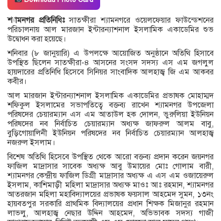
শ্যামনগর প্রতিনিধিঃ
সাতক্ষীরা শ্যামনগরে ওয়েলফেয়ার ফাউন্ডেশনের
পরিচালনায় আল মারজান ইন্টারন্যাশনাল ইসলামিক একাডেমির শুভ
উদ্বোধন করা হয়েছে।
শনিবার (৮ জানুয়ারি) এ উপলক্ষে আয়োজিত অনুষ্ঠানে অতিথি হিসাবে
উপস্থিত ছিলেন সাতক্ষীরা-৪ আসনের সংসদ সদস্য এস এম জগলুল
হায়দারের প্রতিনিধি হিসেবে সিনিয়র সাংবাদিক আলহাজ্ব জি এম আকবর
কবীর।
আল মারজান ইন্টারন্যাশনাল ইসলামিক একাডেমির প্রভাষক মোহাম্মদ
শফিকুল ইসলামের সভাপতিত্বে বক্তব্য রাখেন শ্যামনগর উপজেলা
পরিষদের চেয়ারম্যান এস এম আতাউল হক দোলন, ভুরুলিয়া ইউনিয়ন
পরিষদের নব নির্বাচিত চেয়ারম্যান অধ্যক্ষ জাফরুল আলম বাবু,
বুড়িগোয়ালিনী ইউনিয়ন পরিষদের নব নির্বাচিত চেয়ারম্যান আলহাজ্ব
নজরুল ইসলাম।
বিশেষ অতিথি হিসেবে উপস্থিত থেকে আরো বক্তব্য প্রদান করেন জয়নগর
ফাজিল মাদ্রাসার সাবেক অধ্যক্ষ আবু উমায়ের মোঃ গোলাম বারী,
শ্যামনগর কেন্দ্রীয় ফাজিল ডিগ্রী মাদ্রাসার অধ্যক্ষ এ এস এম ওজায়েরুল
ইসলাম, কাশিমাড়ী মহিলা মাদ্রাসার অধ্যক্ষ মাওঃ আঃ রহমান, শ্যামনগর
আতরজান মহিলা মহাবিদ্যালয়ের প্রভাষক ফয়সাল আহমেদ সুমন, ১৩নং
হায়বতপুর সরকারি প্রাথমিক বিদ্যালয়ের প্রধান শিক্ষক মিজানুর রহমান
লাভলু, আলহাজ্ব নেছার উদ্দিন আহমেদ, অভিভাবক সদস্য গাজী