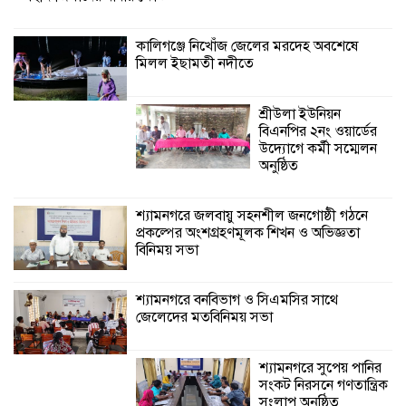
বিনিময় সভা
কালিগঞ্জে নিখোঁজ জেলের মরদেহ অবশেষে
মিলল ইছামতী নদীতে
শ্যামনগরে বনবিভাগ ও সিএমসির সাথে
জেলেদের মতবিনিময় সভা
শ্রীউলা ইউনিয়ন
বিএনপির ২নং ওয়ার্ডের
উদ্যোগে কর্মী সম্মেলন
অনুষ্ঠিত
শ্যামনগরে জলবায়ু সহনশীল জনগোষ্ঠী গঠনে
প্রকল্পের অংশগ্রহণমূলক শিখন ও অভিজ্ঞতা
বিনিময় সভা
শ্যামনগরে বনবিভাগ ও সিএমসির সাথে
জেলেদের মতবিনিময় সভা
শ্যামনগরে সুপেয় পানির
সংকট নিরসনে গণতান্ত্রিক
সংলাপ অনুষ্ঠিত