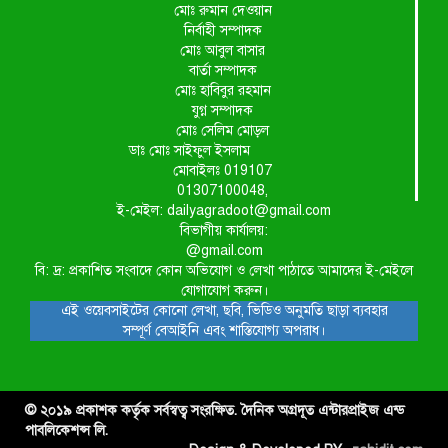
মোঃ রুমান দেওয়ান
নির্বাহী সম্পাদক
মোঃ আবুল বাসার
বার্তা সম্পাদক
মোঃ হাবিবুর রহমান
যুগ্ন সম্পাদক
মোঃ সেলিম মোড়ল
ডাঃ মোঃ সাইফুল ইসলাম
মোবাইলঃ 019107
01307100048,
ই-মেইল: dailyagradoot@gmail.com
বিভাগীয় কার্যালয়:
@gmail.com
বি: দ্র: প্রকাশিত সংবাদে কোন অভিযোগ ও লেখা পাঠাতে আমাদের ই-মেইলে
যোগাযোগ করুন।
এই ওয়েবসাইটের কোনো লেখা, ছবি, ভিডিও অনুমতি ছাড়া ব্যবহার
সম্পূর্ণ বেআইনি এবং শাস্তিযোগ্য অপরাধ।
© ২০১৯ প্রকাশক কর্তৃক সর্বস্বত্ব সংরক্ষিত. দৈনিক অগ্রদূত এন্টারপ্রাইজ এন্ড
পাবলিকেশন্স লি.