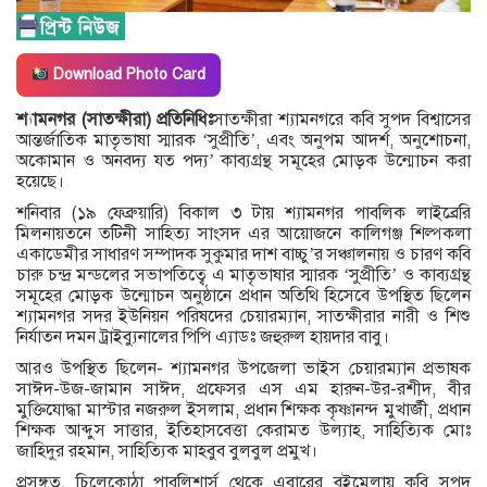
Download Photo Card
শ্যামনগর (সাতক্ষীরা) প্রতিনিধিঃ
সাতক্ষীরা শ্যামনগরে কবি সুপদ বিশ্বাসের
আন্তর্জাতিক মাতৃভাষা স্মারক ‘সুপ্রীতি’, এবং অনুপম আদর্শ, অনুশোচনা,
অকোমান ও অনবদ্য যত পদ্য’ কাব্যগ্রন্থ সমূহের মোড়ক উন্মোচন করা
হয়েছে।
শনিবার (১৯ ফেব্রুয়ারি) বিকাল ৩ টায় শ্যামনগর পাবলিক লাইব্রেরি
মিলনায়তনে তটিনী সাহিত্য সাংসদ এর আয়োজনে কালিগঞ্জ শিল্পকলা
একাডেমীর সাধারণ সম্পাদক সুকুমার দাশ বাচ্চু’র সঞ্চালনায় ও চারণ কবি
চারু চন্দ্র মন্ডলের সভাপতিত্বে এ মাতৃভাষার স্মারক ‘সুপ্রীতি’ ও কাব্যগ্রন্থ
সমূহের মোড়ক উন্মোচন অনুষ্ঠানে প্রধান অতিথি হিসেবে উপস্থিত ছিলেন
শ্যামনগর সদর ইউনিয়ন পরিষদের চেয়ারম্যান, সাতক্ষীরার নারী ও শিশু
নির্যাতন দমন ট্রাইব্যুনালের পিপি এ্যাডঃ জহুরুল হায়দার বাবু।
আরও উপস্থিত ছিলেন- শ্যামনগর উপজেলা ভাইস চেয়ারম্যান প্রভাষক
সাঈদ-উজ-জামান সাঈদ, প্রফেসর এস এম হারুন-উর-রশীদ, বীর
মুক্তিযোদ্ধা মাস্টার নজরুল ইসলাম, প্রধান শিক্ষক কৃষ্ণানন্দ মুখার্জী, প্রধান
শিক্ষক আব্দুস সাত্তার, ইতিহাসবেত্তা কেরামত উল্যাহ, সাহিত্যিক মোঃ
জাহিদুর রহমান, সাহিত্যিক মাহবুব বুলবুল প্রমুখ।
প্রসঙ্গত, চিলেকোঠা পাবলিশার্স থেকে এবারের বইমেলায় কবি সুপদ