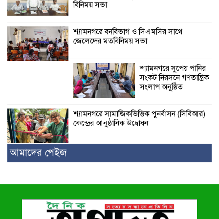
বিনিময় সভা
শ্যামনগরে বনবিভাগ ও সিএমসির সাথে
জেলেদের মতবিনিময় সভা
শ্যামনগরে সুপেয় পানির
সংকট নিরসনে গণতান্ত্রিক
সংলাপ অনুষ্ঠিত
শ্যামনগরে সামাজিকভিত্তিক পুনর্বাসন (সিবিআর)
কেন্দ্রের আনুষ্ঠানিক উদ্বোধন
আমাদের পেইজ