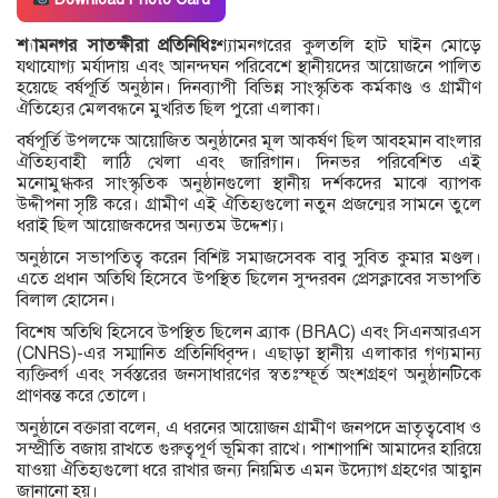
শ্যামনগর সাতক্ষীরা প্রতিনিধিঃ
শ্যামনগরের কুলতলি হাট ঘাইন মোড়ে
যথাযোগ্য মর্যাদায় এবং আনন্দঘন পরিবেশে স্থানীয়দের আয়োজনে পালিত
হয়েছে বর্ষপূর্তি অনুষ্ঠান। দিনব্যাপী বিভিন্ন সাংস্কৃতিক কর্মকাণ্ড ও গ্রামীণ
ঐতিহ্যের মেলবন্ধনে মুখরিত ছিল পুরো এলাকা।
বর্ষপূর্তি উপলক্ষে আয়োজিত অনুষ্ঠানের মূল আকর্ষণ ছিল আবহমান বাংলার
ঐতিহ্যবাহী লাঠি খেলা এবং জারিগান। দিনভর পরিবেশিত এই
মনোমুগ্ধকর সাংস্কৃতিক অনুষ্ঠানগুলো স্থানীয় দর্শকদের মাঝে ব্যাপক
উদ্দীপনা সৃষ্টি করে। গ্রামীণ এই ঐতিহ্যগুলো নতুন প্রজন্মের সামনে তুলে
ধরাই ছিল আয়োজকদের অন্যতম উদ্দেশ্য।
অনুষ্ঠানে সভাপতিত্ব করেন বিশিষ্ট সমাজসেবক বাবু সুবিত কুমার মণ্ডল।
এতে প্রধান অতিথি হিসেবে উপস্থিত ছিলেন সুন্দরবন প্রেসক্লাবের সভাপতি
বিলাল হোসেন।
বিশেষ অতিথি হিসেবে উপস্থিত ছিলেন ব্র্যাক (BRAC) এবং সিএনআরএস
(CNRS)-এর সম্মানিত প্রতিনিধিবৃন্দ। এছাড়া স্থানীয় এলাকার গণ্যমান্য
ব্যক্তিবর্গ এবং সর্বস্তরের জনসাধারণের স্বতঃস্ফূর্ত অংশগ্রহণ অনুষ্ঠানটিকে
প্রাণবন্ত করে তোলে।
অনুষ্ঠানে বক্তারা বলেন, এ ধরনের আয়োজন গ্রামীণ জনপদে ভ্রাতৃত্ববোধ ও
সম্প্রীতি বজায় রাখতে গুরুত্বপূর্ণ ভূমিকা রাখে। পাশাপাশি আমাদের হারিয়ে
যাওয়া ঐতিহ্যগুলো ধরে রাখার জন্য নিয়মিত এমন উদ্যোগ গ্রহণের আহ্বান
জানানো হয়।