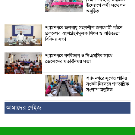
উদ্যোগে কর্মী সম্মেলন
অনুষ্ঠিত
শ্যামনগরে জলবায়ু সহনশীল জনগোষ্ঠী গঠনে
প্রকল্পের অংশগ্রহণমূলক শিখন ও অভিজ্ঞতা
বিনিময় সভা
শ্যামনগরে বনবিভাগ ও সিএমসির সাথে
জেলেদের মতবিনিময় সভা
শ্যামনগরে সুপেয় পানির
সংকট নিরসনে গণতান্ত্রিক
সংলাপ অনুষ্ঠিত
আমাদের পেইজ