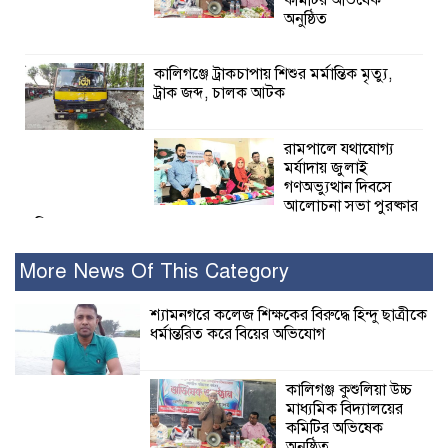
কমিটির অভিষেক
অনুষ্ঠিত
কালিগঞ্জে ট্রাকচাপায় শিশুর মর্মান্তিক মৃত্যু,
ট্রাক জব্দ, চালক আটক
রামপালে যথাযোগ্য
মর্যাদায় জুলাই
গণঅভ্যুত্থান দিবসে
আলোচনা সভা পুরষ্কার
বিতরণ
More News Of This Category
২৮ জনের সাক্ষ্য শেষ, কাদেরসহ সাতজনের
বিরুদ্ধে যুক্তিতর্ক ট্রাইব্যুনালে
শ্যামনগরে কলেজ শিক্ষকের বিরুদ্ধে হিন্দু ছাত্রীকে
ধর্মান্তরিত করে বিয়ের অভিযোগ
ইসলামের সবচেয়ে
বেশি ক্ষতি করেছে
কালিগঞ্জ কুশুলিয়া উচ্চ
জামায়াত: নুরুল হক
মাধ্যমিক বিদ্যালয়ের
নুর
কমিটির অভিষেক
অনুষ্ঠিত