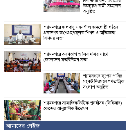
বিএনপির ২নং ওয়ার্ডের
উদ্যোগে কর্মী সম্মেলন
অনুষ্ঠিত
শ্যামনগরে জলবায়ু সহনশীল জনগোষ্ঠী গঠনে
প্রকল্পের অংশগ্রহণমূলক শিখন ও অভিজ্ঞতা
বিনিময় সভা
শ্যামনগরে বনবিভাগ ও সিএমসির সাথে
জেলেদের মতবিনিময় সভা
শ্যামনগরে সুপেয় পানির
সংকট নিরসনে গণতান্ত্রিক
সংলাপ অনুষ্ঠিত
শ্যামনগরে সামাজিকভিত্তিক পুনর্বাসন (সিবিআর)
কেন্দ্রের আনুষ্ঠানিক উদ্বোধন
আমাদের পেইজ