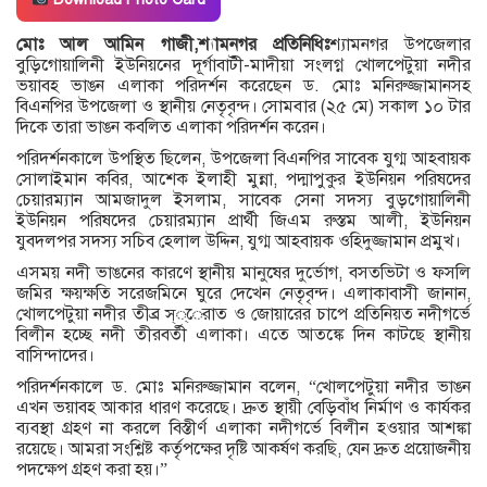
মোঃ আল আমিন গাজী,শ্যামনগর প্রতিনিধিঃ
শ্যামনগর উপজেলার
বুড়িগোয়ালিনী ইউনিয়নের দূর্গাবাটী-মাদীয়া সংলগ্ন খোলপেটুয়া নদীর
ভয়াবহ ভাঙন এলাকা পরিদর্শন করেছেন ড. মোঃ মনিরুজ্জামানসহ
বিএনপির উপজেলা ও স্থানীয় নেতৃবৃন্দ। সোমবার (২৫ মে) সকাল ১০ টার
দিকে তারা ভাঙন কবলিত এলাকা পরিদর্শন করেন।
পরিদর্শনকালে উপস্থিত ছিলেন, উপজেলা বিএনপির সাবেক যুগ্ম আহবায়ক
সোলাইমান কবির, আশেক ইলাহী মুন্না, পদ্মাপুকুর ইউনিয়ন পরিষদের
চেয়ারম্যান আমজাদুল ইসলাম, সাবেক সেনা সদস্য বুড়গোয়ালিনী
ইউনিয়ন পরিষদের চেয়ারম্যান প্রার্থী জিএম রুস্তম আলী, ইউনিয়ন
যুবদলপর সদস্য সচিব হেলাল উদ্দিন, যুগ্ম আহবায়ক ওহিদুজ্জামান প্রমুখ।
এসময় নদী ভাঙনের কারণে স্থানীয় মানুষের দুর্ভোগ, বসতভিটা ও ফসলি
জমির ক্ষয়ক্ষতি সরেজমিনে ঘুরে দেখেন নেতৃবৃন্দ। এলাকাবাসী জানান,
খোলপেটুয়া নদীর তীব্র স্্েরাত ও জোয়ারের চাপে প্রতিনিয়ত নদীগর্ভে
বিলীন হচ্ছে নদী তীরবর্তী এলাকা। এতে আতঙ্কে দিন কাটছে স্থানীয়
বাসিন্দাদের।
পরিদর্শনকালে ড. মোঃ মনিরুজ্জামান বলেন, “খোলপেটুয়া নদীর ভাঙন
এখন ভয়াবহ আকার ধারণ করেছে। দ্রুত স্থায়ী বেড়িবাঁধ নির্মাণ ও কার্যকর
ব্যবস্থা গ্রহণ না করলে বিস্তীর্ণ এলাকা নদীগর্ভে বিলীন হওয়ার আশঙ্কা
রয়েছে। আমরা সংশ্লিষ্ট কর্তৃপক্ষের দৃষ্টি আকর্ষণ করছি, যেন দ্রুত প্রয়োজনীয়
পদক্ষেপ গ্রহণ করা হয়।”