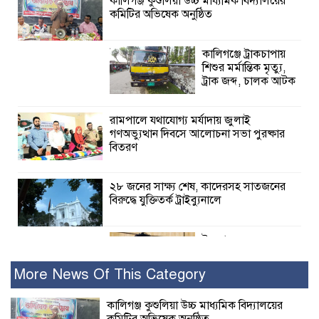
কালিগঞ্জ কুশুলিয়া উচ্চ মাধ্যমিক বিদ্যালয়ের
কমিটির অভিষেক অনুষ্ঠিত
কালিগঞ্জে ট্রাকচাপায়
শিশুর মর্মান্তিক মৃত্যু,
ট্রাক জব্দ, চালক আটক
রামপালে যথাযোগ্য মর্যাদায় জুলাই
গণঅভ্যুত্থান দিবসে আলোচনা সভা পুরষ্কার
বিতরণ
২৮ জনের সাক্ষ্য শেষ, কাদেরসহ সাতজনের
বিরুদ্ধে যুক্তিতর্ক ট্রাইব্যুনালে
ইসলামের সবচেয়ে
বেশি ক্ষতি করেছে
জামায়াত: নুরুল হক
More News Of This Category
নুর
কালিগঞ্জ কুশুলিয়া উচ্চ মাধ্যমিক বিদ্যালয়ের