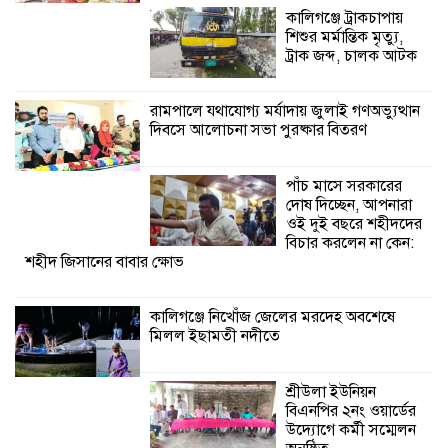
কেন: শহীদ জিসানের বাবার ক্ষোভ
কালিগঞ্জে ট্রাকচাপায়
শিশুর মর্মান্তিক মৃত্যু,
কালিগঞ্জে নিখোঁজ জেলের মরদেহ অবশেষে
ট্রাক জব্দ, চালক আটক
মিলল ইছামতী নদীতে
রামপালে যথাযোগ্য মর্যাদায় জুলাই গণঅভ্যুত্থান
দিবসে আলোচনা সভা পুরষ্কার বিতরণ
শ্রীউলা ইউনিয়ন
বিএনপির ২নং ওয়ার্ডের
উদ্যোগে কর্মী সম্মেলন
পাঁচ মাসে সরকারের
অনুষ্ঠিত
দোষ দিচ্ছেন, আপনারা
ওই দুই বছরে শহীদদের
শ্যামনগরে জলবায়ু সহনশীল জনগোষ্ঠী গঠনে
বিচার করলেন না কেন:
শহীদ জিসানের বাবার ক্ষোভ
প্রকল্পের অংশগ্রহণমূলক শিখন ও অভিজ্ঞতা
বিনিময় সভা
কালিগঞ্জে নিখোঁজ জেলের মরদেহ অবশেষে
মিলল ইছামতী নদীতে
শ্যামনগরে বনবিভাগ ও সিএমসির সাথে
জেলেদের মতবিনিময় সভা
শ্রীউলা ইউনিয়ন
বিএনপির ২নং ওয়ার্ডের
উদ্যোগে কর্মী সম্মেলন