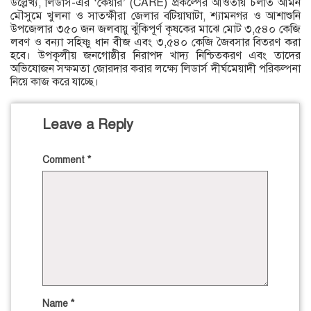
উল্লেখ্য, লিডার্স-এর ‘কেয়ার’ (CARE) প্রকল্পের আওতায় চলতি আমন
মৌসুমে খুলনা ও সাতক্ষীরা জেলার বটিয়াঘাটা, শ্যামনগর ও আশাশুনি
উপজেলার ৩৫০ জন জলবায়ু ঝুঁকিপূর্ণ কৃষকের মাঝে মোট ৩,৫৪০ কেজি
লবণ ও বন্যা সহিষ্ণু ধান বীজ এবং ৩,৫৪০ কেজি জৈবসার বিতরণ করা
হবে। উপকূলীয় জনগোষ্ঠীর নিরাপদ খাদ্য নিশ্চিতকরণ এবং তাদের
অভিযোজন সক্ষমতা জোরদার করার লক্ষ্যে লিডার্স দীর্ঘমেয়াদী পরিকল্পনা
নিয়ে কাজ করে যাচ্ছে।
Leave a Reply
Comment
*
Name
*