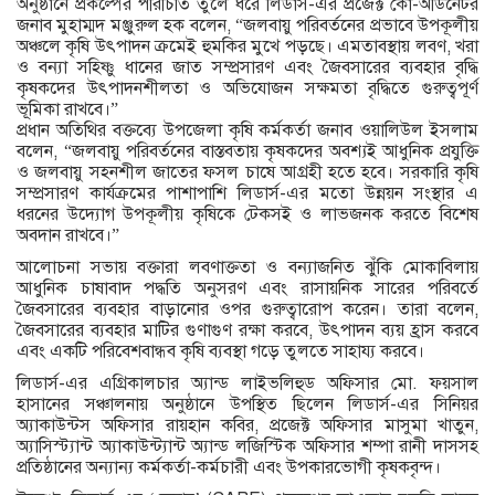
অনুষ্ঠানে প্রকল্পের পরিচিতি তুলে ধরে লিডার্স-এর প্রজেক্ট কো-অর্ডিনেটর
জনাব মুহাম্মদ মঞ্জুরুল হক বলেন, “জলবায়ু পরিবর্তনের প্রভাবে উপকূলীয়
অঞ্চলে কৃষি উৎপাদন ক্রমেই হুমকির মুখে পড়ছে। এমতাবস্থায় লবণ, খরা
ও বন্যা সহিষ্ণু ধানের জাত সম্প্রসারণ এবং জৈবসারের ব্যবহার বৃদ্ধি
কৃষকদের উৎপাদনশীলতা ও অভিযোজন সক্ষমতা বৃদ্ধিতে গুরুত্বপূর্ণ
ভূমিকা রাখবে।”
প্রধান অতিথির বক্তব্যে উপজেলা কৃষি কর্মকর্তা জনাব ওয়ালিউল ইসলাম
বলেন, “জলবায়ু পরিবর্তনের বাস্তবতায় কৃষকদের অবশ্যই আধুনিক প্রযুক্তি
ও জলবায়ু সহনশীল জাতের ফসল চাষে আগ্রহী হতে হবে। সরকারি কৃষি
সম্প্রসারণ কার্যক্রমের পাশাপাশি লিডার্স-এর মতো উন্নয়ন সংস্থার এ
ধরনের উদ্যোগ উপকূলীয় কৃষিকে টেকসই ও লাভজনক করতে বিশেষ
অবদান রাখবে।”
আলোচনা সভায় বক্তারা লবণাক্ততা ও বন্যাজনিত ঝুঁকি মোকাবিলায়
আধুনিক চাষাবাদ পদ্ধতি অনুসরণ এবং রাসায়নিক সারের পরিবর্তে
জৈবসারের ব্যবহার বাড়ানোর ওপর গুরুত্বারোপ করেন। তারা বলেন,
জৈবসারের ব্যবহার মাটির গুণাগুণ রক্ষা করবে, উৎপাদন ব্যয় হ্রাস করবে
এবং একটি পরিবেশবান্ধব কৃষি ব্যবস্থা গড়ে তুলতে সাহায্য করবে।
লিডার্স-এর এগ্রিকালচার অ্যান্ড লাইভলিহুড অফিসার মো. ফয়সাল
হাসানের সঞ্চালনায় অনুষ্ঠানে উপস্থিত ছিলেন লিডার্স-এর সিনিয়র
অ্যাকাউন্টস অফিসার রায়হান কবির, প্রজেক্ট অফিসার মাসুমা খাতুন,
অ্যাসিস্ট্যান্ট অ্যাকাউন্ট্যান্ট অ্যান্ড লজিস্টিক অফিসার শম্পা রানী দাসসহ
প্রতিষ্ঠানের অন্যান্য কর্মকর্তা-কর্মচারী এবং উপকারভোগী কৃষকবৃন্দ।