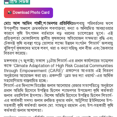
Download Photo Card
মোঃ আল আমিন গাজী,শ্যামনগর প্রতিনিধিঃ
জলবায়ু পরিবর্তনের ফলে
উপকূলীয় অঞ্চলে ক্রমবর্ধমান লবণাক্ততা, বন্যা ও অনিয়মিত আবহাওয়ার
কারণে কৃষি উৎপাদন বর্তমানে বড় ধরনের চ্যালেঞ্জের মুখে। এই
প্রতিকূলতা মোকাবিলায় স্থানীয় কৃষকদের অভিযোজন সক্ষমতা বৃদ্ধি এবং
টেকসই কৃষি ব্যবস্থা গড়ে তোলার লক্ষ্যে উন্নয়ন সংগঠন ‘লিডার্স’ জলবায়ু
ঝুঁকিপূর্ণ কৃষকদের মাঝে লবণ, খরা ও বন্যা সহিষ্ণু ধান বীজ এবং জৈবসার
বিতরণ করেছে।
মঙ্গলবার (৭ জুলাই) সকাল ১১টায় লিডার্স-এর প্রধান কার্যালয়ের সম্মেলন
কক্ষে ‘Climate Adaptation of High Risk Coastal Communities
through Empowerment (CARE)’ প্রকল্পের আওতায় এই বিতরণ
অনুষ্ঠানের আয়োজন করা হয়। প্রকল্পটি ‘ব্রেড ফর দ্যা ওয়ার্ল্ড’-এর আর্থিক
সহযোগিতায় বাস্তবায়িত হচ্ছে।
লিডার্স-এর ফিন্যান্স ডিরেক্টর জনাব আনোয়ার রেজার সভাপতিত্বে অনুষ্ঠানে
প্রধান অতিথি হিসেবে উপস্থিত ছিলেন শ্যামনগর উপজেলা কৃষি কর্মকর্তা
জনাব ওয়ালিউল ইসলাম। বিশেষ অতিথি হিসেবে উপস্থিত ছিলেন লিডার্স-
এর কার্যকরী সদস্য জনাব রনজিত কুমার বর্মন, আটুলিয়া ইউনিয়নের উপ-
সহকারী কৃষি কর্মকর্তা জনাব মো. সামছুর রহমান এবং উপ-সহকারী কৃষি
কর্মকর্তা জনাব আশালতা।