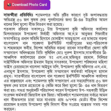
Download Photo Card
সাতক্ষীরা প্রতিনিধিঃ
শ্যামনগরে অতি বৃষ্টির কারণে সৃষ্ট জলাবদ্ধতায়
ক্ষতিগ্রস্থ ৫০ জন কৃষক দের পুনর্বাসনের জন্য ব্রি-৩৪ উদ্ভাবিত আমন
ধানের বিনা মূল্যে বীজ বিতরণ করা হয়েছে।
গতকাল রবিবার সকাল১১ টায় উপজেলা কৃষি অফিসার কার্যালয়
মিলনায়তনে উপজেলা নির্বাহী অফিসার আ,ন,ম আবুজর গিফারীর
সভাপতিত্বে প্রধান অতিথি হিসাবে মোবাইল ভারচুয়্যাল এর মাধ্যমে বক্তব্য
বাংলাদেশ ধান গবেষণা ইনস্টিটিট গাজীপুরের মহা-পরিচালক
ড.শাহজাহান কবীর, বিশেষ অতিথির বক্তব্য রাখেন সাতক্ষীরা জেলা কৃষি
সম্প্রসারণ অধিদপ্তরের ডিডি কৃষিবিদ মোঃ নুরুল ইসলাম,সাতক্ষীরার ব্রি-
আঞ্চলিক কার্যালয়ের প্রধান ডঃ এস,এম,মফিজুর রহমান, সিনিয়র
সাইন্টিফিক অফিসার ইমরান উল্লাহ সসরকার, উপজেলা পরিষদের মহিলা
ভাইস চেয়ারম্যান খালেদা আইয়ুব ডলি, উপজেলা কৃষি অফিসার এস,এম,
এনামুল ইসলাম, উপজেলা কৃষি সম্প্রসারণ কর্মকর্তা লতিফুল হাসান
প্রমূখ। সাতক্ষীরার বাংলাদেশ ধান গবেষণা ইনস্টিটিট আঞ্চলিক কার্যালয়
এর বাস্তবায়নে এবং শ্যামনগর কৃষি সম্প্রসারণ এর সহযোগিতায় ৫০ জন
কৃষক দের মাঝে প্রত্যেকে ৩ কেজি করে বিনা মূল্যে ব্রি- ৩৪ ধান বিতরণ
করা হয়। সমগ্র অনুষ্ঠানটি পরিচালনা করেণ উপজেলা উপ- সহকারী উদ্ভিদ
সংরক্ষন কর্মকর্তা জিয়াউল হক জিয়া। অতিবর্ষণে শ্যামনগরের সর্বত্রে আমন
ধান বীজতলার চারা মরে যাওয়ায় প্রায় ৬/৭শত মেঃটঃ বীজ বিশেষ
প্রয়োজন হওয়ায় উপজেলা কৃষি বিভাগ বীজ সংগ্রহে ব্যস্ততম সময় পার
করছেন।