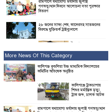
রামপালে যথাযোগ্য মর্যাদায় জুলাই
গণঅভ্যুত্থান দিবসে আলোচনা সভা পুরষ্কার
বিতরণ
২৮ জনের সাক্ষ্য শেষ, কাদেরসহ সাতজনের
বিরুদ্ধে যুক্তিতর্ক ট্রাইব্যুনালে
ইসলামের সবচেয়ে
বেশি ক্ষতি করেছে
জামায়াত: নুরুল হক
More News Of This Category
নুর
কালিগঞ্জ কুশুলিয়া উচ্চ মাধ্যমিক বিদ্যালয়ের
কমিটির অভিষেক অনুষ্ঠিত
পাঁচ মাসে সরকারের দোষ দিচ্ছেন, আপনারা
ওই দুই বছরে শহীদদের বিচার করলেন না
কেন: শহীদ জিসানের বাবার ক্ষোভ
কালিগঞ্জে ট্রাকচাপায়
শিশুর মর্মান্তিক মৃত্যু,
কালিগঞ্জে নিখোঁজ জেলের মরদেহ অবশেষে
ট্রাক জব্দ, চালক আটক
মিলল ইছামতী নদীতে
রামপালে যথাযোগ্য মর্যাদায় জুলাই গণঅভ্যুত্থান