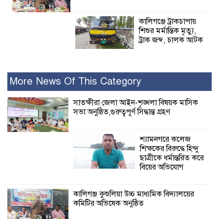
কালিগঞ্জে ট্রাকচাপায়
শিশুর মর্মান্তিক মৃত্যু,
ট্রাক জব্দ, চালক আটক
রামপালে যথাযোগ্য মর্যাদায় জুলাই
গণঅভ্যুত্থান দিবসে আলোচনা সভা পুরষ্কার
More News Of This Category
বিতরণ
সাতক্ষীরা জেলা আইন-শৃঙ্খলা বিষয়ক মাসিক
সভা অনুষ্ঠিত,গুরুত্বপূর্ণ সিদ্ধান্ত গ্রহণ
২৮ জনের সাক্ষ্য শেষ, কাদেরসহ সাতজনের
বিরুদ্ধে যুক্তিতর্ক ট্রাইব্যুনালে
শ্যামনগরে কলেজ
শিক্ষকের বিরুদ্ধে হিন্দু
ইসলামের সবচেয়ে
ছাত্রীকে ধর্মান্তরিত করে
বেশি ক্ষতি করেছে
বিয়ের অভিযোগ
জামায়াত: নুরুল হক
নুর
কালিগঞ্জ কুশুলিয়া উচ্চ মাধ্যমিক বিদ্যালয়ের
কমিটির অভিষেক অনুষ্ঠিত
পাঁচ মাসে সরকারের দোষ দিচ্ছেন, আপনারা
ওই দুই বছরে শহীদদের বিচার করলেন না