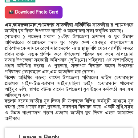
Download Photo Card
এম,কামরুজ্জামান,শ্যামনগর সাতক্ষীরা প্রতিনিধিঃ
সাতক্ষীরা’র শ্যামনগরে
জাতীয় যুব দিবস উপলক্ষে র‍্যালী ও আলোচনা সভা অনুষ্ঠিত হয়েছে।
সোমবার ১ নভেম্বর সকাল ১০টায় উপজেলা প্রশাসন ও যুব উন্নয়ন
অধিদপ্তরের আয়োজনে “দক্ষ যুব সমৃদ্ধ দেশ বঙ্গবন্ধুর বাংলাদেশ”এ
প্রতিপাদ্যকে সামনে রেখে সারাদেশের ন্যায় স্থাস্থ্যবিধি মেনে র‍্যালীটি সদরে
প্রধান প্রধান সড়ক প্রর্দশন করে উপজেলা পরিষদ হল রুমে আলচোনা
সভায় উপজেলা সহকারী কমিশনার (ভুমি)মোঃ শহিদুল্যা এর সভাপতিত্বে
প্রধান অতিথির বক্তব্য ও পুরস্কার, সদনপত্র বিতারন করেন উপজেরা
পরিষদের চেয়ারম্যান এস,এম আতাউল হক দোলন।
বিশেষ অতিথির বক্তব্য রাখেন উপজেলা পরিষদের ভাইস চেয়ারম্যান
প্রভাষক সাইদ-উজ-জামান সাইদ,মহিলা ভাইস চেয়ারম্যান খালেদা
আইয়ুব ডলি, স্বাগত বক্তব্য রাখেন উপজেলা যুব উন্নয়ন কর্মকর্তা এস,এম
আজিজুল হক।
বক্তগন বলেন,জাতীয় যুব দিবস টি উপলক্ষে বিভিন্ন কর্মসূচী মাধ্যমে যুব
ঋণের চেক,গাছের চারা,পুরস্কার, সদনপত্র বিতারন করে। একটি সুখি,সমৃদ্ধ
ও উন্নত বাংলাদেশ গড়ার প্রত্যয়ে জাতীয় যুব দিবস এহক আমাদের
অঙ্গীকার।
Leave a Reply