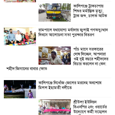
কেন: শহীদ জিসানের বাবার ক্ষোভ
কালিগঞ্জে ট্রাকচাপায়
শিশুর মর্মান্তিক মৃত্যু,
কালিগঞ্জে নিখোঁজ জেলের মরদেহ অবশেষে
ট্রাক জব্দ, চালক আটক
মিলল ইছামতী নদীতে
রামপালে যথাযোগ্য মর্যাদায় জুলাই গণঅভ্যুত্থান
দিবসে আলোচনা সভা পুরষ্কার বিতরণ
শ্রীউলা ইউনিয়ন
বিএনপির ২নং ওয়ার্ডের
উদ্যোগে কর্মী সম্মেলন
পাঁচ মাসে সরকারের
অনুষ্ঠিত
দোষ দিচ্ছেন, আপনারা
ওই দুই বছরে শহীদদের
বিচার করলেন না কেন:
শহীদ জিসানের বাবার ক্ষোভ
কালিগঞ্জে নিখোঁজ জেলের মরদেহ অবশেষে
মিলল ইছামতী নদীতে
শ্রীউলা ইউনিয়ন
বিএনপির ২নং ওয়ার্ডের
উদ্যোগে কর্মী সম্মেলন