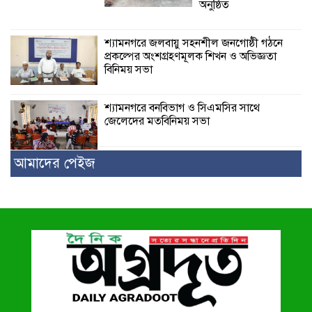
অনুষ্ঠিত
শ্যামনগরে জলবায়ু সহনশীল জনগোষ্ঠী গঠনে
প্রকল্পের অংশগ্রহণমূলক শিখন ও অভিজ্ঞতা
বিনিময় সভা
শ্যামনগরে বনবিভাগ ও সিএমসির সাথে
জেলেদের মতবিনিময় সভা
আমাদের পেইজ