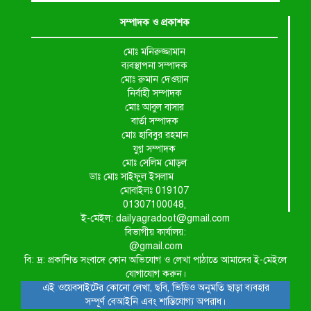
সম্পাদক ও প্রকাশক
মোঃ মনিরুজ্জামান
ব্যবস্থাপনা সম্পাদক
মোঃ রুমান দেওয়ান
নির্বাহী সম্পাদক
মোঃ আবুল বাসার
বার্তা সম্পাদক
মোঃ হাবিবুর রহমান
যুগ্ন সম্পাদক
মোঃ সেলিম মোড়ল
ডাঃ মোঃ সাইফুল ইসলাম
মোবাইলঃ 019107
01307100048,
ই-মেইল: dailyagradoot@gmail.com
বিভাগীয় কার্যালয়:
@gmail.com
বি: দ্র: প্রকাশিত সংবাদে কোন অভিযোগ ও লেখা পাঠাতে আমাদের ই-মেইলে
যোগাযোগ করুন।
এই ওয়েবসাইটের কোনো লেখা, ছবি, ভিডিও অনুমতি ছাড়া ব্যবহার
সম্পূর্ণ বেআইনি এবং শাস্তিযোগ্য অপরাধ।