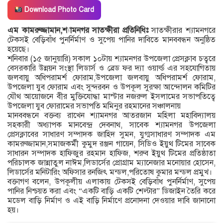
Download Photo Card
এম কামরুজ্জামান,শ্যামনগর সাতক্ষীরা প্রতিনিধিঃ
সাতক্ষীরার শ্যামনগরে
টেকসই বেড়িবাঁধ পুনর্নির্মাণ ও সুপেয় পানির দাবিতে মানববন্ধন অনুষ্ঠিত
হয়েছে।
শনিবার (১৫ জানুয়ারি) সকাল ১০টায় শ্যামনগর উপজেলা প্রেসক্লাব চত্বরে
বেসরকারি উন্নয়ন সংস্থা লিডার্স ও ব্রেড ফর দ্যা ওয়ার্ল্ড এর সহযোগিতায়
জলবায়ু অধিপরামর্শ ফোরাম,উপজেলা জলবায়ু অধিপরামর্শ ফোরাম,
উপজেলা যুব ফোরাম এবং সুন্দরবন ও উপকূল সুরক্ষা আন্দোলন কমিটির
যৌথ আয়োজনে বীর মুক্তিযোদ্ধা মাস্টার নজরুল ইসলামের সভাপতিত্বে
উপজেলা যুব ফোরামের সভাপতি মমিনুর রহমানের সঞ্চালনায়
মানববন্ধনে বক্তব্য রাখেন শ্যামনগর আতরজান মহিলা মহাবিদ্যালয়
সহকারী অধ্যাপক মানবেন্দ্র দেবনাথ, সাবেক শ্যামনগর উপজেলা
প্রেসক্লাবের সাধারণ সম্পাদক জাহিদ সুমন, যুগ্মসাধারণ সম্পাদক এম
কামরুজ্জামান,সমাজকর্মী কুমুদ রঞ্জন গায়েন, সিডিও ইয়ুথ টিমের সাবেক
সাধারন সম্পাদক হাফিজুর রহমান হাফিজ, শরুব ইয়ুথ টিমের প্রতিষ্ঠাতা
পরিচালক জান্নাতুল নাঈম,লিডার্সের প্রোগ্রাম ম্যানেজার মনোয়ার হোসেন,
লিডার্সের মনিটারিং অফিসার রনজিৎ মন্ডল,পরিতোষ কুমার মন্ডল প্রমুখ।
বক্তাগণ বলেন, উপকূলীয় এলাকায় টেকসই বেড়িবাঁধ পুনর্নির্মাণ, সুপেয়
পানির নিশ্চয়ত করা এবং “একটি বাড়ি একটি শেল্টার” ডিজাইন তৈরি করে
মডেল বাড়ি নির্মাণ ও এই বাড়ি নির্মাণে প্রনোদনা দেওয়ার দাবি জানানো
হয়।