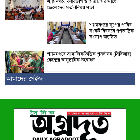
শ্যামনগরে বনবিভাগ ও সিএমসির সাথে
জেলেদের মতবিনিময় সভা
শ্যামনগরে সুপেয় পানির
সংকট নিরসনে গণতান্ত্রিক
সংলাপ অনুষ্ঠিত
শ্যামনগরে সামাজিকভিত্তিক পুনর্বাসন (সিবিআর)
কেন্দ্রের আনুষ্ঠানিক উদ্বোধন
আমাদের পেইজ