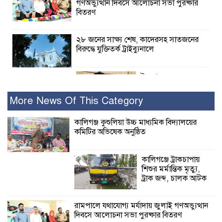
গণঅভ্যুত্থান দিবসে আলোচনা সভা পুরষ্কার
বিতরণ
২৮ জনের সাক্ষ্য শেষ, কাদেরসহ সাতজনের
বিরুদ্ধে যুক্তিতর্ক ট্রাইব্যুনালে
ইসলামের সবচেয়ে
বেশি ক্ষতি করেছে
জামায়াত: নুরুল হক
More News Of This Category
নুর
কালিগঞ্জ কুশুলিয়া উচ্চ মাধ্যমিক বিদ্যালয়ের
কমিটির অভিষেক অনুষ্ঠিত
পাঁচ মাসে সরকারের দোষ দিচ্ছেন, আপনারা
ওই দুই বছরে শহীদদের বিচার করলেন না
কেন: শহীদ জিসানের বাবার ক্ষোভ
কালিগঞ্জে ট্রাকচাপায়
শিশুর মর্মান্তিক মৃত্যু,
কালিগঞ্জে নিখোঁজ জেলের মরদেহ অবশেষে
ট্রাক জব্দ, চালক আটক
মিলল ইছামতী নদীতে
রামপালে যথাযোগ্য মর্যাদায় জুলাই গণঅভ্যুত্থান
দিবসে আলোচনা সভা পুরষ্কার বিতরণ
শ্রীউলা ইউনিয়ন