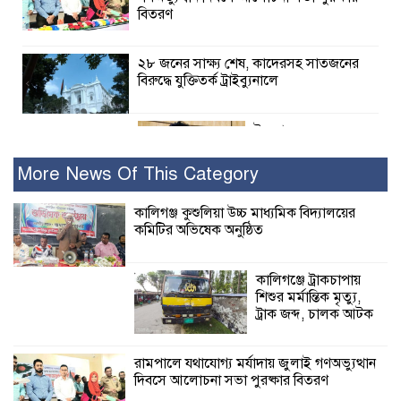
বিতরণ
২৮ জনের সাক্ষ্য শেষ, কাদেরসহ সাতজনের
বিরুদ্ধে যুক্তিতর্ক ট্রাইব্যুনালে
ইসলামের সবচেয়ে
বেশি ক্ষতি করেছে
জামায়াত: নুরুল হক
More News Of This Category
নুর
কালিগঞ্জ কুশুলিয়া উচ্চ মাধ্যমিক বিদ্যালয়ের
কমিটির অভিষেক অনুষ্ঠিত
পাঁচ মাসে সরকারের দোষ দিচ্ছেন, আপনারা
ওই দুই বছরে শহীদদের বিচার করলেন না
কেন: শহীদ জিসানের বাবার ক্ষোভ
কালিগঞ্জে ট্রাকচাপায়
শিশুর মর্মান্তিক মৃত্যু,
কালিগঞ্জে নিখোঁজ জেলের মরদেহ অবশেষে
ট্রাক জব্দ, চালক আটক
মিলল ইছামতী নদীতে
রামপালে যথাযোগ্য মর্যাদায় জুলাই গণঅভ্যুত্থান
দিবসে আলোচনা সভা পুরষ্কার বিতরণ
শ্রীউলা ইউনিয়ন
বিএনপির ২নং ওয়ার্ডের