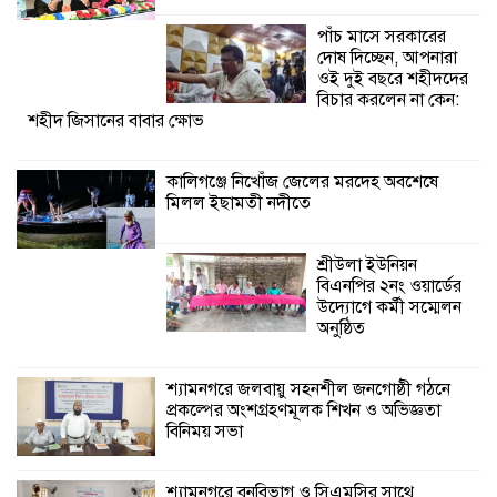
উদ্যোগে কর্মী সম্মেলন
পাঁচ মাসে সরকারের
অনুষ্ঠিত
দোষ দিচ্ছেন, আপনারা
ওই দুই বছরে শহীদদের
শ্যামনগরে জলবায়ু সহনশীল জনগোষ্ঠী গঠনে
বিচার করলেন না কেন:
শহীদ জিসানের বাবার ক্ষোভ
প্রকল্পের অংশগ্রহণমূলক শিখন ও অভিজ্ঞতা
বিনিময় সভা
কালিগঞ্জে নিখোঁজ জেলের মরদেহ অবশেষে
মিলল ইছামতী নদীতে
শ্যামনগরে বনবিভাগ ও সিএমসির সাথে
জেলেদের মতবিনিময় সভা
শ্রীউলা ইউনিয়ন
বিএনপির ২নং ওয়ার্ডের
উদ্যোগে কর্মী সম্মেলন
অনুষ্ঠিত
শ্যামনগরে জলবায়ু সহনশীল জনগোষ্ঠী গঠনে
প্রকল্পের অংশগ্রহণমূলক শিখন ও অভিজ্ঞতা
বিনিময় সভা
শ্যামনগরে বনবিভাগ ও সিএমসির সাথে