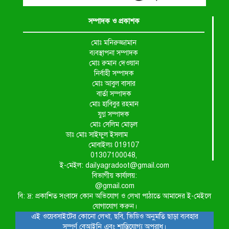
সম্পাদক ও প্রকাশক
মোঃ মনিরুজ্জামান
ব্যবস্থাপনা সম্পাদক
মোঃ রুমান দেওয়ান
নির্বাহী সম্পাদক
মোঃ আবুল বাসার
বার্তা সম্পাদক
মোঃ হাবিবুর রহমান
যুগ্ন সম্পাদক
মোঃ সেলিম মোড়ল
ডাঃ মোঃ সাইফুল ইসলাম
মোবাইলঃ 019107
01307100048,
ই-মেইল: dailyagradoot@gmail.com
বিভাগীয় কার্যালয়:
@gmail.com
বি: দ্র: প্রকাশিত সংবাদে কোন অভিযোগ ও লেখা পাঠাতে আমাদের ই-মেইলে
যোগাযোগ করুন।
এই ওয়েবসাইটের কোনো লেখা, ছবি, ভিডিও অনুমতি ছাড়া ব্যবহার
সম্পূর্ণ বেআইনি এবং শাস্তিযোগ্য অপরাধ।