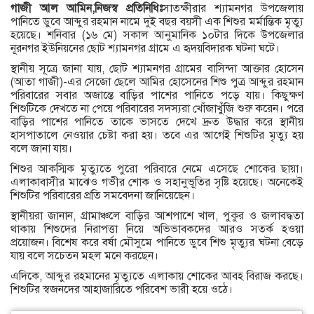
গাজী আল আমিন,নিজস্ব প্রতিনিধিঃ
সাতক্ষীরার শ্যামনগর উপজেলায়
পানিতে ডুবে আব্দুর রহমান নামে দুই বছর বয়সী এক শিশুর মর্মান্তিক মৃত্যু
হয়েছে। শনিবার (১৬ মে) সকাল আনুমানিক ১০টার দিকে উপজেলার
নূরনগর ইউনিয়নের ছোট শ্যামনগর গ্রামে এ হৃদয়বিদারক ঘটনা ঘটে।
স্থানীয় সূত্রে জানা যায়, ছোট শ্যামনগর গ্রামের বাসিন্দা আক্তার হোসেন
(আতা গাজী)-এর সেজো ছেলে আমির হোসেনের শিশু পুত্র আব্দুর রহমান
পরিবারের সবার অজান্তে বাড়ির পাশের পানিতে পড়ে যায়। কিছুক্ষণ
শিশুটিকে দেখতে না পেয়ে পরিবারের সদস্যরা খোঁজাখুঁজি শুরু করেন। পরে
বাড়ির পাশের পানিতে তাকে ভাসতে দেখে দ্রুত উদ্ধার করে স্থানীয়
হাসপাতালে নেওয়ার চেষ্টা করা হয়। তবে এর আগেই শিশুটির মৃত্যু হয়
বলে জানা যায়।
শিশুর আকস্মিক মৃত্যুতে পুরো পরিবারে নেমে এসেছে শোকের ছায়া।
এলাকাবাসীর মাঝেও গভীর শোক ও সহানুভূতির সৃষ্টি হয়েছে। অনেকেই
শিশুটির পরিবারের প্রতি সমবেদনা জানিয়েছেন।
স্থানীয়রা জানান, গ্রামাঞ্চলে বাড়ির আশপাশে খাল, পুকুর ও জলাবদ্ধতা
থাকায় শিশুদের নিরাপত্তা নিয়ে অভিভাবকদের আরও সতর্ক হওয়া
প্রয়োজন। বিশেষ করে বর্ষা মৌসুমে পানিতে ডুবে শিশু মৃত্যুর ঘটনা বেড়ে
যায় বলে সচেতন মহল মনে করছেন।
এদিকে, আব্দুর রহমানের মৃত্যুতে এলাকায় শোকের আবহ বিরাজ করছে।
শিশুটির স্বজনদের আহাজারিতে পরিবেশ ভারী হয়ে ওঠে।