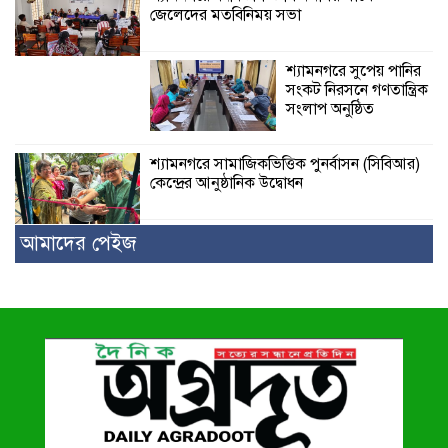
জেলেদের মতবিনিময় সভা
শ্যামনগরে সুপেয় পানির
সংকট নিরসনে গণতান্ত্রিক
সংলাপ অনুষ্ঠিত
শ্যামনগরে সামাজিকভিত্তিক পুনর্বাসন (সিবিআর)
কেন্দ্রের আনুষ্ঠানিক উদ্বোধন
আমাদের পেইজ