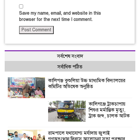
Save my name, email, and website in this
browser for the next time I comment.
সর্বশেষ সংবাদ
সর্বাধিক পঠিত
কালিগঞ্জ কুশুলিয়া উচ্চ মাধ্যমিক বিদ্যালয়ের
কমিটির অভিষেক অনুষ্ঠিত
কালিগঞ্জে ট্রাকচাপায়
শিশুর মর্মান্তিক মৃত্যু,
ট্রাক জব্দ, চালক আটক
রামপালে যথাযোগ্য মর্যাদায় জুলাই
গণঅভ্যুত্থান দিবসে আলোচনা সভা পুরষ্কার