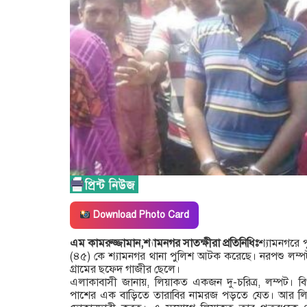
Download Photo Card
এম কামরুজ্জামান,শ্যামনগর সাতক্ষীরা প্রতিনিধিঃ
শ্যামনগরে প
(৪৫) কে শ্যামনগর থানা পুলিশ আটক করেছে। নরপশু লম্
গ্রামের ছফেদ গাজীর ছেলে।
এলাকাবাসী জানায়, লিয়াকত একজন দু-চরিত্র, লম্পট। বি
পাশের এক বাড়িতে তারাবির নামরজ পড়তে যেত। আর লিয়াকতের