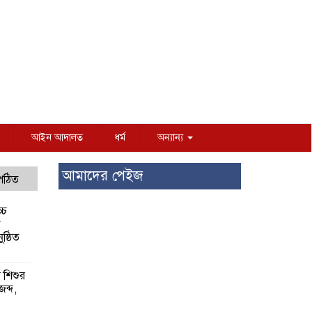
আইন আদালত
ধর্ম
অন্যান্য
আমাদের পেইজ
 পঠিত
্চ
র
ষ্ঠিত
য় শিশুর
 জব্দ,