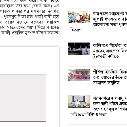
দিন ধরে ধর্ষন করে। এক পর্যায়ে
 মোবাইলে উক্ত কথা রেকর্ড করে। এর
পলাতক থাকার পর মঙ্গলবার দিবাগত
কালিগঞ্জে নিখোঁজ 
রামপালে যথাযোগ্য মর
। পুত্রবধুর পিতা ইছা গাজী বাদী হয়ে
মরদেহ অবশেষে ম
জুলাই গণঅভ্যুত্থান 
-৪০, তারিখ ২৪ মে ২০২২। লিয়াকত
ইছামতী নদীতে
আলোচনা সভা পুরষ্ক
ার মাতবরদের পয়সা দিয়ে ম্যানেজ
বিতরণ
 কাজী ওয়াহিদ মুর্শেদ ঘটনার সত্যতা
শ্রীউলা ইউনিয়ন বি
২নং ওয়ার্ডের উদ্যো
কালিগঞ্জে নিখোঁজ 
কর্মী সম্মেলন অনুষ্ঠ
মরদেহ অবশেষে মি
ইছামতী নদীতে
শ্যামনগরে জলবায়ু
সহনশীল জনগোষ্ঠী 
শ্রীউলা ইউনিয়ন বি
প্রকল্পের অংশগ্রহণ
২নং ওয়ার্ডের উদ্যোগ
শিখন ও অভিজ্ঞতা বিনিময় সভা
সম্মেলন অনুষ্ঠিত
শ্যামনগরে বনবিভা
শ্যামনগরে জলবায়ু
সিএমসির সাথে জে
জনগোষ্ঠী গঠনে প্রকল
মতবিনিময় সভা
অংশগ্রহণমূলক শিখ
অভিজ্ঞতা বিনিময় সভা