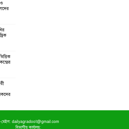
 ও
েদের
নির
্রিক
িত্তিক
ন্দ্রের
ারী
ৃষকদের
-মেইল: dailyagradoot@gmail.com
বিভাগীয় কার্যালয়: