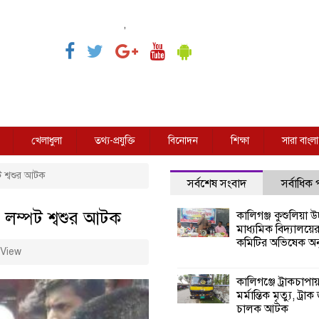
,
খেলাধুলা
তথ্য-প্রযুক্তি
বিনোদন
শিক্ষা
সারা বাংলা
পট শ্বশুর আটক
সর্বশেষ সংবাদ
সর্বাধিক
য় লম্পট শ্বশুর আটক
কালিগঞ্জ কুশুলিয়া উচ
মাধ্যমিক বিদ্যালয়ে
কমিটির অভিষেক অনু
View
কালিগঞ্জে ট্রাকচাপা
মর্মান্তিক মৃত্যু, ট্রাক
চালক আটক