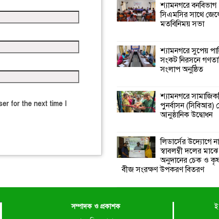
শ্যামনগরে বনবিভাগ
সিএমসির সাথে জেল
মতবিনিময় সভা
শ্যামনগরে সুপেয় পা
সংকট নিরসনে গণতান্ত
সংলাপ অনুষ্ঠিত
শ্যামনগরে সামাজিকভ
er for the next time I
পুনর্বাসন (সিবিআর) কে
আনুষ্ঠানিক উদ্বোধন
লিডার্সের উদ্যোগে ন
স্বাবলম্বী দলের মাঝে
অনুদানের চেক ও ক
বীজ সংরক্ষণ উপকরণ বিতরণ
সম্পাদক ও প্রকাশক
ই