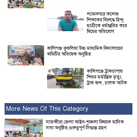
শ্যামনগরে কলেজ
শিক্ষকের বিরুদ্ধে হিন্দু
ছাত্রীকে ধর্মান্তরিত করে
বিয়ের অভিযোগ
কালিগঞ্জ কুশুলিয়া উচ্চ মাধ্যমিক বিদ্যালয়ের
কমিটির অভিষেক অনুষ্ঠিত
কালিগঞ্জে ট্রাকচাপায়
শিশুর মর্মান্তিক মৃত্যু,
ট্রাক জব্দ, চালক আটক
রামপালে যথাযোগ্য মর্যাদায় জুলাই
গণঅভ্যুত্থান দিবসে আলোচনা সভা পুরষ্কার
More News Of This Category
বিতরণ
সাতক্ষীরা জেলা আইন-শৃঙ্খলা বিষয়ক মাসিক
সভা অনুষ্ঠিত,গুরুত্বপূর্ণ সিদ্ধান্ত গ্রহণ
২৮ জনের সাক্ষ্য শেষ, কাদেরসহ সাতজনের
বিরুদ্ধে যুক্তিতর্ক ট্রাইব্যুনালে