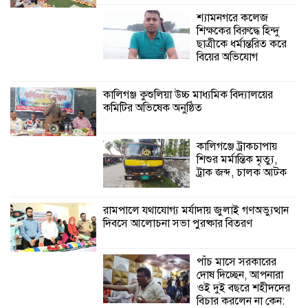
শ্যামনগরে কলেজ
শিক্ষকের বিরুদ্ধে হিন্দু
ইসলামের সবচেয়ে
ছাত্রীকে ধর্মান্তরিত করে
বেশি ক্ষতি করেছে
বিয়ের অভিযোগ
জামায়াত: নুরুল হক
নুর
কালিগঞ্জ কুশুলিয়া উচ্চ মাধ্যমিক বিদ্যালয়ের
কমিটির অভিষেক অনুষ্ঠিত
পাঁচ মাসে সরকারের দোষ দিচ্ছেন, আপনারা
ওই দুই বছরে শহীদদের বিচার করলেন না
কেন: শহীদ জিসানের বাবার ক্ষোভ
কালিগঞ্জে ট্রাকচাপায়
শিশুর মর্মান্তিক মৃত্যু,
কালিগঞ্জে নিখোঁজ জেলের মরদেহ অবশেষে
ট্রাক জব্দ, চালক আটক
মিলল ইছামতী নদীতে
রামপালে যথাযোগ্য মর্যাদায় জুলাই গণঅভ্যুত্থান
দিবসে আলোচনা সভা পুরষ্কার বিতরণ
শ্রীউলা ইউনিয়ন
বিএনপির ২নং ওয়ার্ডের
উদ্যোগে কর্মী সম্মেলন
পাঁচ মাসে সরকারের
অনুষ্ঠিত
দোষ দিচ্ছেন, আপনারা
ওই দুই বছরে শহীদদের
বিচার করলেন না কেন: