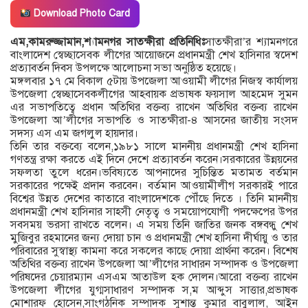
Download Photo Card
এম,কামরুজ্জামান,শ্যামনগর সাতক্ষীরা প্রতিনিধিঃ
সাতক্ষীরা’র শ্যামনগরে
বাংলাদেশ স্বেচ্ছাসেবক লীগের আয়োজনে প্রধানমন্ত্রী শেখ হাসিনার স্বদেশ
প্রত্যাবর্তন দিবস উপলক্ষে আলোচনা সভা অনুষ্ঠিত হয়েছে।
মঙ্গলবার ১৭ মে বিকাল ৫টায় উপজেলা আওয়ামী লীগের নিজস্ব কার্যালয়
উপজেলা স্বেচ্ছাসেবকলীগের আহবায়ক প্রভাষক ফয়সাল আহমেদ সুমন
এর সভাপতিত্বে প্রধান অতিথির বক্তব্য রাখেন অতিথির বক্তব্য রাখেন
উপজেলা আ’লীগের সভাপতি ও সাতক্ষীরা-৪ আসনের জাতীয় সংসদ
সদস্য এস এম জগলুল হায়দার।
তিনি তার বক্তব্যে বলেন,১৯৮১ সালে মাননীয় প্রধানমন্ত্রী শেখ হাসিনা
গণতন্ত্র রক্ষা করতে এই দিনে দেশে প্রত্যাবর্তন করেন।সরকারের উন্নয়নের
সফলতা তুলে ধরেন।ভবিষ্যতে আপনাদের সুচিন্তিত মতামত বর্তমান
সরকারের পক্ষেই প্রদান করবেন। বর্তমান আওয়ামীলীগ সরকারই পারে
বিশ্বের উন্নত দেশের কাতারে বাংলাদেশকে পৌঁছে দিতে । তিনি মাননীয়
প্রধানমন্ত্রী শেখ হাসিনার সাহসী নেতৃত্ব ও সময়োপযোগী পদক্ষেপের উপর
সবসময় ভরসা রাখতে বলেন। এ সময় তিনি জাতির জনক বঙ্গবন্ধু শেখ
মুজিবুর রহমানের জন্য দোয়া চান ও প্রধানমন্ত্রী শেখ হাসিনা দীর্ঘায়ু ও তার
পরিবারের সুস্বাস্থ্য কামনা করে সকলের কাছে দোয়া প্রার্থনা করেন। বিশেষ
অতিথির বক্তব্য রাখেন উপজেলা আ’লীগের সাধারন সম্পাদক ও উপজেলা
পরিষদের চেয়ারম্যান এসএম আতাউল হক দোলন।আরো বক্তব্য রাখেন
উপজেলা লীগের যুগ্মসাধারণ সম্পাদক স,ম আব্দুস সাত্তার,প্রভাষক
মোশারফ হোসেন,সাংগঠনিক সম্পাদক সুশান্ত কুমার বাবুলাল, আইন