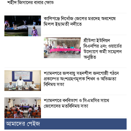
শহীদ জিসানের বাবার ক্ষোভ
কালিগঞ্জে নিখোঁজ জেলের মরদেহ অবশেষে
মিলল ইছামতী নদীতে
শ্রীউলা ইউনিয়ন
বিএনপির ২নং ওয়ার্ডের
উদ্যোগে কর্মী সম্মেলন
অনুষ্ঠিত
শ্যামনগরে জলবায়ু সহনশীল জনগোষ্ঠী গঠনে
প্রকল্পের অংশগ্রহণমূলক শিখন ও অভিজ্ঞতা
বিনিময় সভা
শ্যামনগরে বনবিভাগ ও সিএমসির সাথে
জেলেদের মতবিনিময় সভা
আমাদের পেইজ