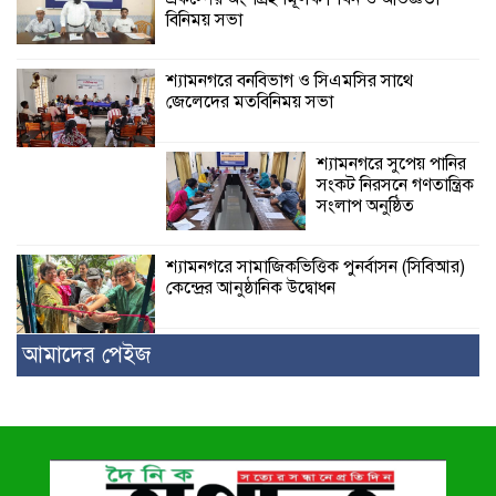
বিনিময় সভা
শ্যামনগরে বনবিভাগ ও সিএমসির সাথে
জেলেদের মতবিনিময় সভা
শ্যামনগরে সুপেয় পানির
সংকট নিরসনে গণতান্ত্রিক
সংলাপ অনুষ্ঠিত
শ্যামনগরে সামাজিকভিত্তিক পুনর্বাসন (সিবিআর)
কেন্দ্রের আনুষ্ঠানিক উদ্বোধন
আমাদের পেইজ