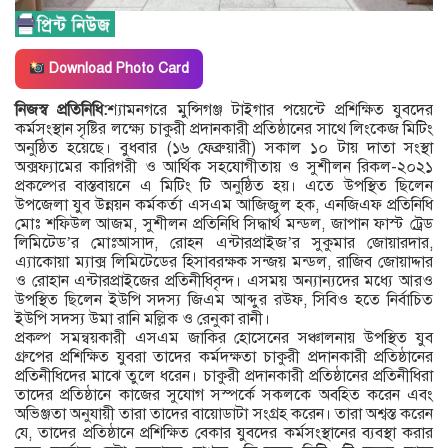
Download Photo Card
নিজস্ব প্রতিনিধি:
শ্যামনগরে মুন্সিগঞ্জ টাইগার পয়েন্টে প্রশিক্ষিত যুবদের
কর্মসংস্থান সৃষ্টির লক্ষ্যে চাকুরী প্রদানকারী প্রতিষ্ঠানের সাথে লিংকেজ মিটিং
অনুষ্ঠিত হয়েছে। বুধবার (১৬ ফেব্রুয়ারী) সকাল ১০ টায় দাতা সংস্থা
অক্সফ্যামের কারিগরী ও আর্থিক সহযোগীতায় ও সুশীলন রিকল-২০২১
প্রকল্পের বাস্তবায়নে এ মিটিং টি অনুষ্ঠিত হয়। এতে উপস্থিত ছিলেন
উপজেলা যুব উন্নয়ন কর্মকর্তা এসএম আজিজুল হক, এনজিএফ প্রতিনিধি
মোঃ শফিউল আজম, সুশীলন প্রতিনিধি সিদ্ধার্থ মন্ডল, জাপান ফাস্ট ট্রেড
লিমিটেড’র মোঃআসাদ, রোহন এন্টারপ্রাইজ’র সুকুমার জোয়ারদার,
এ্যাকোয়া ম্যাক্স লিমিটেডের হিসাবরক্ষক সন্জয় মন্ডল, রাজিব জোয়াদ্দার
ও রোহান এন্টারপ্রাইজের প্রতিনীধিবৃন্দ। এসময় অন্যান্যদের মধ্যে আরও
উপস্থিত ছিলেন ইউপি সদস্য জিএম আব্দুর রউফ, সিবিও হতে নির্বাচিত
ইউপি সদস্য উমা রানি মল্লিক ও রেনুকা রানী।
প্রকল্প সমন্বয়কারী এসএম জাকির হোসেনের সঞ্চালনায় উপস্থিত যুব
গ্রুপের প্রশিক্ষিত যুবরা তাদের কর্মদক্ষতা চাকুরী প্রদানকারী প্রতিষ্ঠানের
প্রতিনীধিদের মাঝে তুলে ধরেন। চাকুরী প্রদানকারী প্রতিষ্ঠানের প্রতিনীধিরা
তাদের প্রতিষ্ঠানে কাজের সুযোগ সস্পর্কে সকলকে অবহিত করেন এবং
অভিঞ্জতা অনুযায়ী তারা তাদের বায়োডাটা সংগ্রহ করেন। তারা অশ্বস্ত করেন
যে, তাদের প্রতিষ্ঠানে প্রশিক্ষিত বেকার যুবদের কর্মসংস্থানের ব্যবস্থা করার