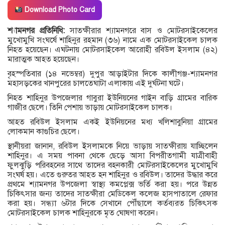
Download Photo Card
শ্যামনগর প্রতিনিধি:
সাতক্ষীরার শ্যামনগরে বাস ও মোটরসাইকেলের
মুখোমুখি সংঘর্ষে শাহিনুর রহমান (৩৬) নামে এক মোটরসাইকেল চালক
নিহত হয়েছেন। এঘটনায় মোটরসাইকেল আরোহী রবিউল ইসলাম (৪২)
মারাত্মক আহত হয়েছেন।
বৃহস্পতিবার (১৪ নভেম্বর) দুপুর আড়াইটার দিকে কালীগঞ্জ-শ্যামনগর
মহাসড়কের খানপুরের চালতেঘাটা এলাকায় এই দুর্ঘটনা ঘটে।
নিহত শাহিনুর উপজেলার গাবুরা ইউনিয়নের গাইন বাড়ি গ্রামের বারিক
গাজীর ছেলে। তিনি পেশায় ভাড়ায় মোটরসাইকেল চালক।
আহত রবিউল ইসলাম একই ইউনিয়নের মধ্য খলিশাবুনিয়া গ্রামের
লোকমান কাগুচির ছেলে।
স্থানীয়রা জানান, রবিউল ইসলামকে নিয়ে ভাড়ায় সাতক্ষীরায় যাচ্ছিলেন
শাহিনুর। এ সময় পাবনা থেকে ছেড়ে আসা বিপরীতগামী যাত্রীবাহী
ফুলঝুড়ি পরিবহনের সাথে তাদের বহনকারী মোটরসাইকেলের মুখোমুখি
সংঘর্ষ হয়। এতে গুরুতর আহত হন শাহিনুর ও রবিউল। তাদের উদ্ধার করে
প্রথমে শ্যামনগর উপজেলা স্বাস্থ্য কমপ্লেক্স ভর্তি করা হয়। পরে উন্নত
চিকিৎসার জন্য তাদের সাতক্ষীরা মেডিকেল কলেজ হাসপাতালে রেফার
করা হয়। সন্ধ্যা ৬টার দিকে সেখানে পৌঁছালে কর্তব্যরত চিকিৎসক
মোটরসাইকেল চালক শাহিনুরকে মৃত ঘোষণা করেন।