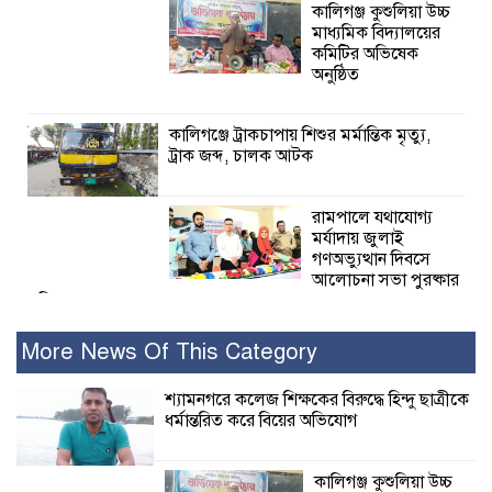
কালিগঞ্জ কুশুলিয়া উচ্চ
মাধ্যমিক বিদ্যালয়ের
কমিটির অভিষেক
অনুষ্ঠিত
কালিগঞ্জে ট্রাকচাপায় শিশুর মর্মান্তিক মৃত্যু,
ট্রাক জব্দ, চালক আটক
রামপালে যথাযোগ্য
মর্যাদায় জুলাই
গণঅভ্যুত্থান দিবসে
আলোচনা সভা পুরষ্কার
বিতরণ
More News Of This Category
২৮ জনের সাক্ষ্য শেষ, কাদেরসহ সাতজনের
বিরুদ্ধে যুক্তিতর্ক ট্রাইব্যুনালে
শ্যামনগরে কলেজ শিক্ষকের বিরুদ্ধে হিন্দু ছাত্রীকে
ধর্মান্তরিত করে বিয়ের অভিযোগ
ইসলামের সবচেয়ে
বেশি ক্ষতি করেছে
কালিগঞ্জ কুশুলিয়া উচ্চ
জামায়াত: নুরুল হক