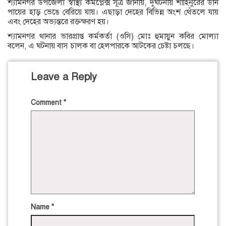
শ্যামনগর উপজেলা স্বাস্থ্য কমপ্লেক্স সূত্র জানায়, দুর্ঘটনায় শাহিনুরের ডান
পায়ের হাড় ভেঙে বেরিয়ে যায়। এছাড়া দেহের বিভিন্ন অংশ থেঁতলে যায়
এবং দেহের অভ্যন্তরে রক্তক্ষরণ হয়।
শ্যামনগর থানার ভারপ্রাপ্ত কর্মকর্তা (ওসি) মোঃ হুমায়ুন কবির মোল্যা
বলেন, এ ঘটনায় বাস চালক বা হেলপারকে আটকের চেষ্টা চলছে।
Leave a Reply
Comment
*
Name
*