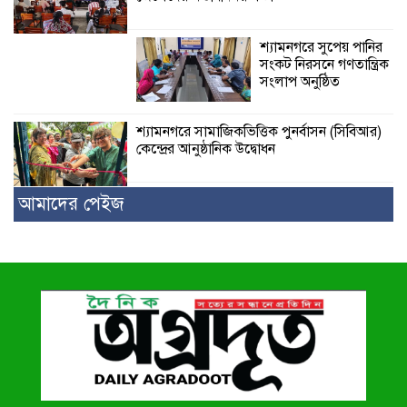
শ্যামনগরে সুপেয় পানির
সংকট নিরসনে গণতান্ত্রিক
সংলাপ অনুষ্ঠিত
শ্যামনগরে সামাজিকভিত্তিক পুনর্বাসন (সিবিআর)
কেন্দ্রের আনুষ্ঠানিক উদ্বোধন
আমাদের পেইজ