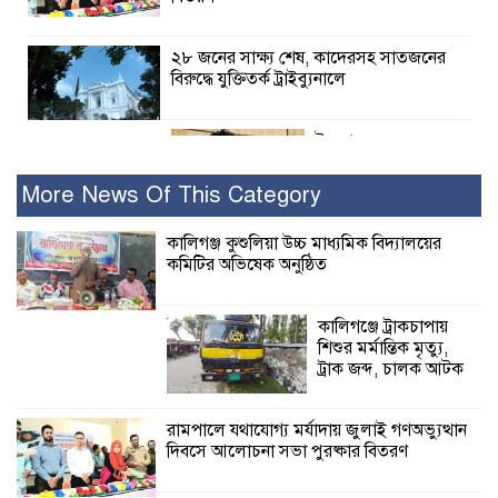
২৮ জনের সাক্ষ্য শেষ, কাদেরসহ সাতজনের
বিরুদ্ধে যুক্তিতর্ক ট্রাইব্যুনালে
ইসলামের সবচেয়ে
বেশি ক্ষতি করেছে
জামায়াত: নুরুল হক
More News Of This Category
নুর
কালিগঞ্জ কুশুলিয়া উচ্চ মাধ্যমিক বিদ্যালয়ের
কমিটির অভিষেক অনুষ্ঠিত
পাঁচ মাসে সরকারের দোষ দিচ্ছেন, আপনারা
ওই দুই বছরে শহীদদের বিচার করলেন না
কেন: শহীদ জিসানের বাবার ক্ষোভ
কালিগঞ্জে ট্রাকচাপায়
শিশুর মর্মান্তিক মৃত্যু,
কালিগঞ্জে নিখোঁজ জেলের মরদেহ অবশেষে
ট্রাক জব্দ, চালক আটক
মিলল ইছামতী নদীতে
রামপালে যথাযোগ্য মর্যাদায় জুলাই গণঅভ্যুত্থান
দিবসে আলোচনা সভা পুরষ্কার বিতরণ
শ্রীউলা ইউনিয়ন
বিএনপির ২নং ওয়ার্ডের
উদ্যোগে কর্মী সম্মেলন