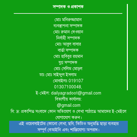
সম্পাদক ও প্রকাশক
মোঃ মনিরুজ্জামান
ব্যবস্থাপনা সম্পাদক
মোঃ রুমান দেওয়ান
নির্বাহী সম্পাদক
মোঃ আবুল বাসার
বার্তা সম্পাদক
মোঃ হাবিবুর রহমান
যুগ্ন সম্পাদক
মোঃ সেলিম মোড়ল
ডাঃ মোঃ সাইফুল ইসলাম
মোবাইলঃ 019107
01307100048,
ই-মেইল: dailyagradoot@gmail.com
বিভাগীয় কার্যালয়:
@gmail.com
বি: দ্র: প্রকাশিত সংবাদে কোন অভিযোগ ও লেখা পাঠাতে আমাদের ই-মেইলে
যোগাযোগ করুন।
এই ওয়েবসাইটের কোনো লেখা, ছবি, ভিডিও অনুমতি ছাড়া ব্যবহার
সম্পূর্ণ বেআইনি এবং শাস্তিযোগ্য অপরাধ।