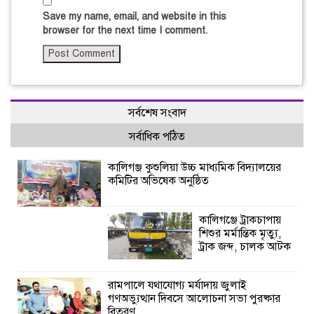
Save my name, email, and website in this
browser for the next time I comment.
সর্বশেষ সংবাদ
সর্বাধিক পঠিত
কালিগঞ্জ কুশুলিয়া উচ্চ মাধ্যমিক বিদ্যালয়ের
কমিটির অভিষেক অনুষ্ঠিত
কালিগঞ্জে ট্রাকচাপায়
শিশুর মর্মান্তিক মৃত্যু,
ট্রাক জব্দ, চালক আটক
রামপালে যথাযোগ্য মর্যাদায় জুলাই
গণঅভ্যুত্থান দিবসে আলোচনা সভা পুরষ্কার
বিতরণ