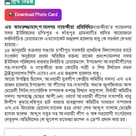
Download Photo Card
এম কামরুজ্জামান,শ্যামনগর সাতক্ষীরা প্রতিনিধিঃ
সাতক্ষীরা’র শ্যামনগর
সদর ইউনিয়নের চন্ডিপুর ও দাঁতপুর গ্রামবাসীর বাসির আয়োজনে
নবনির্বাচিত চেয়ারম্যান এডভোকেট জহুরুল হায়দার বাবু কে সম্বর্ধনা দেওয়া
হয়েছে।
১৪ জানুয়ারি শুক্রবার সন্ধ্যায় চন্ডীপুর সরকারি প্রাথমিক বিদ্যালয়ের মাঠে
সংবর্ধনা অনুষ্ঠানে প্রধান অতিথির বক্তব্য রাখেন ৩নংশ্যামনগর সদর
ইউনিয়ন পরিষদের বারবার নির্বাচিত চেয়ারম্যান, উপজেলা আওয়ামীলীগের
সহ-সভাপতি ও সাতক্ষীরা জজ কোর্টের নারী ও শিশু নির্যাতন দমন
ট্রাইব্যুনালের পিপি এ্যাডঃ এস এম জহুরুল হায়দার বাবু।
আরো উপস্থিত ছিলেন, আওয়ামী যুবলীগ কেন্দ্রীয় কমিটির সদস্য এস এম
রাজন হায়দার,উপজেলা আ’লীগের সহ-সভাপতি অধ্যক্ষ জুলফিকার-আল
মেহেদী লিটন,সাংগঠনিক সম্পাদক শুশান্ত বিশ্বাস বাবুলাল, নির্বাহী কমিটির
সদস্য আলহাজ্ব মোহর আলী,৬নং ওয়ার্ড আওয়ামী লীগের সভাপতি বাবু
দিলীপ কুমার,নকিপুর হাট বাজার ব্যবস্থাপনা কমিটির সাধারণ সম্পাদক
এস,এম ফিরোজ হোসেন,সাবেক ছাত্র নেতা শেখ আব্দুস সালাম,মেহেদি
হাসান মারুফ, আব্দুস সবুর সহ আওয়ামী লীগ ও অঙ্গ সহযোগী সংগঠনের
নেতৃবৃন্দ।অতিথিদের কে ফুলেল শুভেচ্ছা জ্ঞাপন ও ক্রেস্ট প্রদান করা হয়।