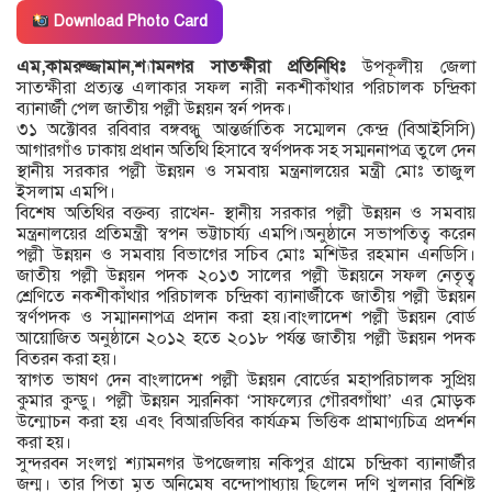
Download Photo Card
এম,কামরুজ্জামান,শ্যামনগর সাতক্ষীরা প্রতিনিধিঃ
উপকূলীয় জেলা
সাতক্ষীরা প্রত্যন্ত এলাকার সফল নারী নকশীকাঁথার পরিচালক চন্দ্রিকা
ব্যানার্জী পেল জাতীয় পল্লী উন্নয়ন স্বর্ন পদক।
৩১ অক্টোবর রবিবার বঙ্গবন্ধু আন্তর্জাতিক সম্মেলন কেন্দ্র (বিআইসিসি)
আগারগাঁও ঢাকায় প্রধান অতিথি হিসাবে স্বর্ণপদক সহ সম্মননাপত্র তুলে দেন
স্থানীয় সরকার পল্লী উন্নয়ন ও সমবায় মন্ত্রনালয়ের মন্ত্রী মোঃ তাজুল
ইসলাম এমপি।
বিশেষ অতিথির বক্তব্য রাখেন- স্থানীয় সরকার পল্লী উন্নয়ন ও সমবায়
মন্ত্রনালয়ের প্রতিমন্ত্রী স্বপন ভট্টাচার্য্য এমপি।অনুষ্ঠানে সভাপতিত্ব করেন
পল্লী উন্নয়ন ও সমবায় বিভাগের সচিব মোঃ মশিউর রহমান এনডিসি।
জাতীয় পল্লী উন্নয়ন পদক ২০১৩ সালের পল্লী উন্নয়নে সফল নেতৃত্ব
শ্রেণিতে নকশীকাঁথার পরিচালক চন্দ্রিকা ব্যানার্জীকে জাতীয় পল্লী উন্নয়ন
স্বর্ণপদক ও সম্মাননাপত্র প্রদান করা হয়।বাংলাদেশ পল্লী উন্নয়ন বোর্ড
আয়োজিত অনুষ্ঠানে ২০১২ হতে ২০১৮ পর্যন্ত জাতীয় পল্লী উন্নয়ন পদক
বিতরন করা হয়।
স্বাগত ভাষণ দেন বাংলাদেশ পল্লী উন্নয়ন বোর্ডের মহাপরিচালক সুপ্রিয়
কুমার কুন্ডু। পল্লী উন্নয়ন স্মরনিকা ‘সাফল্যের গৌরবগাঁথা’ এর মোড়ক
উন্মোচন করা হয় এবং বিআরডিবির কার্যক্রম ভিত্তিক প্রামাণ্যচিত্র প্রদর্শন
করা হয়।
সুন্দরবন সংলগ্ন শ্যামনগর উপজেলায় নকিপুর গ্রামে চন্দ্রিকা ব্যানার্জীর
জন্ম। তার পিতা মৃত অনিমেষ বন্দোপাধ্যায় ছিলেন দণি খুলনার বিশিষ্ট