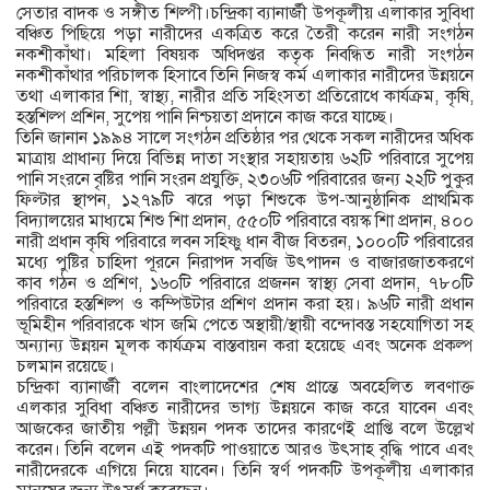
সেতার বাদক ও সঙ্গীত শিল্পী।চন্দ্রিকা ব্যানার্জী উপকূলীয় এলাকার সুবিধা
বঞ্চিত পিছিয়ে পড়া নারীদের একত্রিত করে তৈরী করেন নারী সংগঠন
নকশীকাঁথা। মহিলা বিষয়ক অধিদপ্তর কতৃক নিবন্ধিত নারী সংগঠন
নকশীকাঁথার পরিচালক হিসাবে তিনি নিজস্ব কর্ম এলাকার নারীদের উন্নয়নে
তথা এলাকার শিা, স্বাস্থ্য, নারীর প্রতি সহিংসতা প্রতিরোধে কার্যক্রম, কৃষি,
হস্তশিল্প প্রশিন, সুপেয় পানি নিশ্চয়তা প্রদানে কাজ করে যাচ্ছে।
তিনি জানান ১৯৯৪ সালে সংগঠন প্রতিষ্ঠার পর থেকে সকল নারীদের অধিক
মাত্রায় প্রাধান্য দিয়ে বিভিন্ন দাতা সংস্থার সহায়তায় ৬২টি পরিবারে সুপেয়
পানি সংরনে বৃষ্টির পানি সংরন প্রযুক্তি, ২৩০৬টি পরিবারের জন্য ২২টি পুকুর
ফিল্টার স্থাপন, ১২৭৯টি ঝরে পড়া শিশুকে উপ-আনুষ্ঠানিক প্রাথমিক
বিদ্যালয়ের মাধ্যমে শিশু শিা প্রদান, ৫৫০টি পরিবারে বয়স্ক শিা প্রদান, ৪০০
নারী প্রধান কৃষি পরিবারে লবন সহিষ্ণু ধান বীজ বিতরন, ১০০০টি পরিবারের
মধ্যে পুষ্টির চাহিদা পূরনে নিরাপদ সবজি উৎপাদন ও বাজারজাতকরণে
কাব গঠন ও প্রশিণ, ১৬০টি পরিবারে প্রজনন স্বাস্থ্য সেবা প্রদান, ৭৮০টি
পরিবারে হস্তশিল্প ও কম্পিউটার প্রশিণ প্রদান করা হয়। ৯৬টি নারী প্রধান
ভূমিহীন পরিবারকে খাস জমি পেতে অস্থায়ী/স্থায়ী বন্দোবস্ত সহযোগিতা সহ
অন্যান্য উন্নয়ন মূলক কার্যক্রম বাস্তবায়ন করা হয়েছে এবং অনেক প্রকল্প
চলমান রয়েছে।
চন্দ্রিকা ব্যানার্জী বলেন বাংলাদেশের শেষ প্রান্তে অবহেলিত লবণাক্ত
এলকার সুবিধা বঞ্চিত নারীদের ভাগ্য উন্নয়নে কাজ করে যাবেন এবং
আজকের জাতীয় পল্লী উন্নয়ন পদক তাদের কারণেই প্রাপ্তি বলে উল্লেখ
করেন। তিনি বলেন এই পদকটি পাওয়াতে আরও উৎসাহ বৃদ্ধি পাবে এবং
নারীদেরকে এগিয়ে নিয়ে যাবেন। তিনি স্বর্ণ পদকটি উপকূলীয় এলাকার