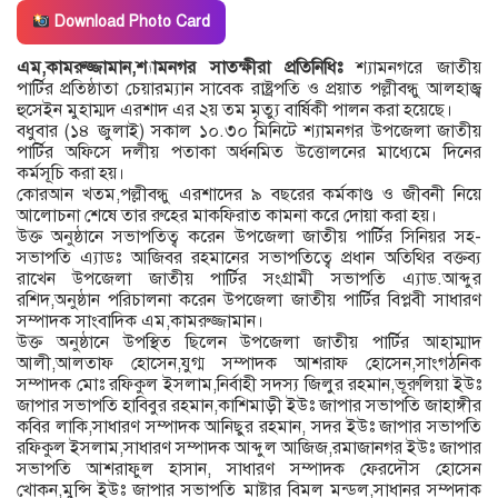
Download Photo Card
এম,কামরুজ্জামান,শ্যামনগর সাতক্ষীরা প্রতিনিধিঃ
শ্যামনগরে জাতীয়
পার্টির প্রতিষ্ঠাতা চেয়ারম্যান সাবেক রাষ্ট্রপতি ও প্রয়াত পল্লীবন্ধু আলহাজ্ব
হুসেইন মুহাম্মদ এরশাদ এর ২য় তম মৃত্যু বার্ষিকী পালন করা হয়েছে।
বধুবার (১৪ জুলাই) সকাল ১০.৩০ মিনিটে শ্যামনগর উপজেলা জাতীয়
পার্টির অফিসে দলীয় পতাকা অর্ধনমিত উত্তোলনের মাধ্যেমে দিনের
কর্মসূচি করা হয়।
কোরআন খতম,পল্লীবন্ধু এরশাদের ৯ বছরের কর্মকাণ্ড ও জীবনী নিয়ে
আলোচনা শেষে তার রুহের মাকফিরাত কামনা করে দোয়া করা হয়।
উক্ত অনুষ্ঠানে সভাপতিত্ব করেন উপজেলা জাতীয় পার্টির সিনিয়র সহ-
সভাপতি এ্যাডঃ আজিবর রহমানের সভাপতিত্বে প্রধান অতিথির বক্তব্য
রাখেন উপজেলা জাতীয় পার্টির সংগ্রামী সভাপতি এ্যাড.আব্দুর
রশিদ,অনুষ্ঠান পরিচালনা করেন উপজেলা জাতীয় পার্টির বিপ্লবী সাধারণ
সম্পাদক সাংবাদিক এম,কামরুজ্জামান।
উক্ত অনুষ্ঠানে উপস্থিত ছিলেন উপজেলা জাতীয় পার্টির আহাম্মাদ
আলী,আলতাফ হোসেন,যুগ্ম সম্পাদক আশরাফ হোসেন,সাংগঠনিক
সম্পাদক মোঃ রফিকুল ইসলাম,নির্বাহী সদস্য জিলুর রহমান,ভূরুলিয়া ইউঃ
জাপার সভাপতি হাবিবুর রহমান,কাশিমাড়ী ইউঃ জাপার সভাপতি জাহাঙ্গীর
কবির লাকি,সাধারণ সম্পাদক আনিছুর রহমান, সদর ইউঃ জাপার সভাপতি
রফিকুল ইসলাম,সাধারণ সম্পাদক আব্দুল আজিজ,রমাজানগর ইউঃ জাপার
সভাপতি আশরাফুল হাসান, সাধারণ সম্পাদক ফেরদৌস হোসেন
খোকন,মুন্সি ইউঃ জাপার সভাপতি মাষ্টার বিমল মন্ডল,সাধানর সম্পদাক