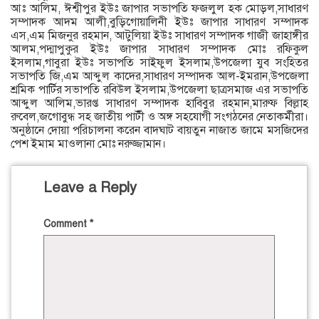
আঃ আলিম, ঈশ্বীপুর ইউঃ জাপার সভাপতি ফজলুল হক মোড়ল,সাধারণ
সম্পাদক আদম আলী,বুড়িগোয়ালিনী ইউঃ জাপার সাধারণ সম্পাদক
এস,এম মিজনুর রহমান, আটুলিয়া ইউঃ সাধারণ সম্পাদক গাজী জাহাঙ্গীর
আলম,পদ্মাপুকুর ইউঃ জাপার সাধারণ সম্পাদক মোঃ রফিকুল
ইসলাম,গাবুরা ইউঃ সভাপতি সাইফুল ইসলাম,উপজেলা যুব সংহিতর
সভাপতি জি,এম আব্দুল কাদের,সাধারণ সম্পাদক আল-ইমরান,উপজেলা
শ্রমিক পার্টির সভাপতি রবিউল ইসলাম,উপজেলা ছাত্রসমাজ এর সভাপতি
আব্দুল আলিম,ভারপ্ত সাধারণ সম্পাদক হাবিবুর রহমান,মারুফ বিল্লাহ
রুবেল,জগোবুন্ধ সহ জাতীয় পার্টী ও অঙ্গ সহযোগী সংগঠনের নেতাকর্মীরা।
অনুষ্ঠানে দোয়া পরিচালনা করেন বাদঘাট বায়তুন নাজাত জামে মসজিদের
পেশ ইমাম মাওলানা মোঃ নরুজ্জামান।
Leave a Reply
Comment
*