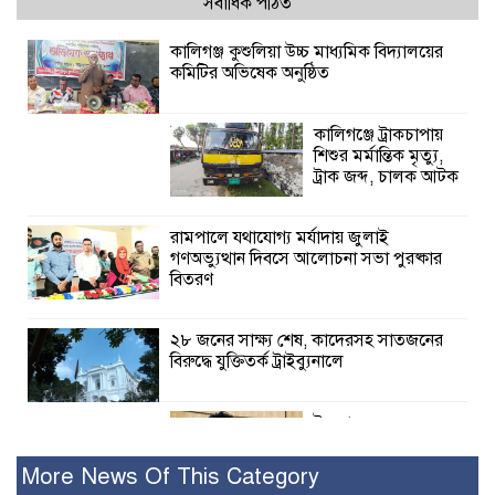
সর্বাধিক পঠিত
কালিগঞ্জ কুশুলিয়া উচ্চ মাধ্যমিক বিদ্যালয়ের
কমিটির অভিষেক অনুষ্ঠিত
কালিগঞ্জে ট্রাকচাপায়
শিশুর মর্মান্তিক মৃত্যু,
ট্রাক জব্দ, চালক আটক
রামপালে যথাযোগ্য মর্যাদায় জুলাই
গণঅভ্যুত্থান দিবসে আলোচনা সভা পুরষ্কার
বিতরণ
২৮ জনের সাক্ষ্য শেষ, কাদেরসহ সাতজনের
বিরুদ্ধে যুক্তিতর্ক ট্রাইব্যুনালে
ইসলামের সবচেয়ে
বেশি ক্ষতি করেছে
জামায়াত: নুরুল হক
More News Of This Category
নুর