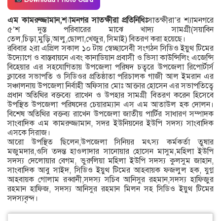
এম কামরুজ্জামান,শ্যামনগর সাতক্ষীরা প্রতিনিধিঃ
সাতক্ষীরা’র শ্যামনগরে
৫’শ দুস্ত পরিবারের মাঝে খাদ্য সামগ্রী(সয়াবিন
তেল,চিড়া,মুড়ি,আলু,ছোলা,খেজুর, সিমাই) বিতরণ করা হয়েছে।
রবিবার ২রা এপ্রিল সকাল ১০ টায় স্বেচ্ছাসেবী সংগঠন সিডিও ইয়ুথ টিমের
উদ্যোগে ও বাস্তবায়নে এবং কানাডিয়ান প্রবাসী ও ভিসা কাউন্সিলিং এজেন্সি
বিহেয়ার এর সহযোগিতায় উপজেলা পরিষদ চত্বরে উপজেলা রিপোর্টার্স
ক্লাবের সভাপতি ও সিডিওর প্রতিষ্ঠাতা পরিচালক গাজী আল ইমরান এর
সঞ্চালনায় উপজেলা নির্বাহী অফিসার মোঃ আক্তার হোসেন এর সভাপতিত্বে
প্রধান অতিথির বক্তব্যে রাখেন ও উপহার সামগ্রী বিতরণ করেন হিসেবে
উপস্থিত উপজেলা পরিষদের চেয়ারম্যান এস এম আতাউল হক দোলন।
বিশেষ অতিথির বক্তব্য রাখেন উপজেলা জাতীয় পার্টির সাধারণ সম্পাদক
সাংবাদিক এম কামরুজ্জামান, সদর ইউনিয়নের ইউপি সদস্য সাংবাদিক
এসকে সিরাজ‌।
আরো উপস্থিত ছিলেন,উপজেলা সিনিয়র মৎস্য কর্মকর্তা তুষার
মজুমদার,ওসি তদন্ত হাওলাদার সানোয়ার হোসেন মাসুম,মহিলা ইউপি
সদস্য দেলোয়ার বেগম, ভুরুলিয়া মহিলা ইউপি সদস্য কুলসুম জাহান,
সাংবাদিক আবু সাইদ, সিডিও ইয়ুথ টিমের আহবায়ক ফজলুল হক, যুগ্ন
আহবায়ক গোলাম রব্বানী,সদস্য সচিব আনিসুর রহমান,সদস্য হাফিজুর
রহমান হাফিজ, সদস্য আনিসুর রহমান মিলন সহ সিডিও ইয়ুথ টিমের
সদস্যবৃন্দ।