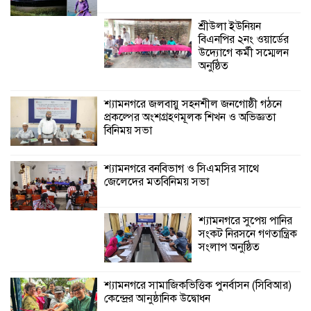
জেলেদের মতবিনিময় সভা
শ্রীউলা ইউনিয়ন
বিএনপির ২নং ওয়ার্ডের
উদ্যোগে কর্মী সম্মেলন
অনুষ্ঠিত
শ্যামনগরে জলবায়ু সহনশীল জনগোষ্ঠী গঠনে
প্রকল্পের অংশগ্রহণমূলক শিখন ও অভিজ্ঞতা
বিনিময় সভা
শ্যামনগরে বনবিভাগ ও সিএমসির সাথে
জেলেদের মতবিনিময় সভা
শ্যামনগরে সুপেয় পানির
সংকট নিরসনে গণতান্ত্রিক
সংলাপ অনুষ্ঠিত
শ্যামনগরে সামাজিকভিত্তিক পুনর্বাসন (সিবিআর)
কেন্দ্রের আনুষ্ঠানিক উদ্বোধন