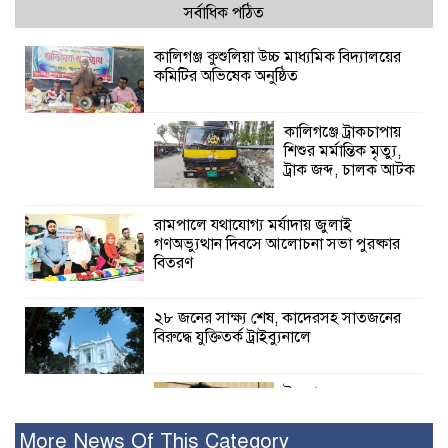
সর্বাধিক পঠিত
কালিগঞ্জ কুশুলিয়া উচ্চ মাধ্যমিক বিদ্যালয়ের
কমিটির অভিষেক অনুষ্ঠিত
কালিগঞ্জে ট্রাকচাপায়
শিশুর মর্মান্তিক মৃত্যু,
ট্রাক জব্দ, চালক আটক
রামপালে যথাযোগ্য মর্যাদায় জুলাই
গণঅভ্যুত্থান দিবসে আলোচনা সভা পুরষ্কার
বিতরণ
২৮ জনের সাক্ষ্য শেষ, কাদেরসহ সাতজনের
বিরুদ্ধে যুক্তিতর্ক ট্রাইব্যুনালে
ইসলামের সবচেয়ে
বেশি ক্ষতি করেছে
জামায়াত: নুরুল হক
More News Of This Category