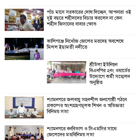
উদ্যোগে কর্মী সম্মেলন
অনুষ্ঠিত
পাঁচ মাসে সরকারের দোষ দিচ্ছেন, আপনারা ওই
দুই বছরে শহীদদের বিচার করলেন না কেন:
শহীদ জিসানের বাবার ক্ষোভ
শ্যামনগরে জলবায়ু সহনশীল জনগোষ্ঠী গঠনে
প্রকল্পের অংশগ্রহণমূলক শিখন ও অভিজ্ঞতা
বিনিময় সভা
কালিগঞ্জে নিখোঁজ জেলের মরদেহ অবশেষে
মিলল ইছামতী নদীতে
শ্রীউলা ইউনিয়ন
বিএনপির ২নং ওয়ার্ডের
উদ্যোগে কর্মী সম্মেলন
অনুষ্ঠিত
শ্যামনগরে জলবায়ু সহনশীল জনগোষ্ঠী গঠনে
প্রকল্পের অংশগ্রহণমূলক শিখন ও অভিজ্ঞতা
বিনিময় সভা
শ্যামনগরে বনবিভাগ ও সিএমসির সাথে
জেলেদের মতবিনিময় সভা