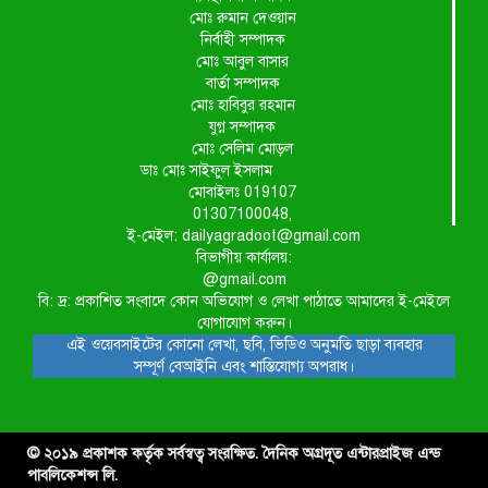
মোঃ রুমান দেওয়ান
নির্বাহী সম্পাদক
মোঃ আবুল বাসার
বার্তা সম্পাদক
মোঃ হাবিবুর রহমান
যুগ্ন সম্পাদক
মোঃ সেলিম মোড়ল
ডাঃ মোঃ সাইফুল ইসলাম
মোবাইলঃ 019107
01307100048,
ই-মেইল: dailyagradoot@gmail.com
বিভাগীয় কার্যালয়:
@gmail.com
বি: দ্র: প্রকাশিত সংবাদে কোন অভিযোগ ও লেখা পাঠাতে আমাদের ই-মেইলে
যোগাযোগ করুন।
এই ওয়েবসাইটের কোনো লেখা, ছবি, ভিডিও অনুমতি ছাড়া ব্যবহার
সম্পূর্ণ বেআইনি এবং শাস্তিযোগ্য অপরাধ।
© ২০১৯ প্রকাশক কর্তৃক সর্বস্বত্ব সংরক্ষিত. দৈনিক অগ্রদূত এন্টারপ্রাইজ এন্ড
পাবলিকেশন্স লি.