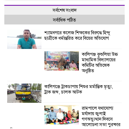
সর্বশেষ সংবাদ
সর্বাধিক পঠিত
শ্যামনগরে কলেজ শিক্ষকের বিরুদ্ধে হিন্দু
ছাত্রীকে ধর্মান্তরিত করে বিয়ের অভিযোগ
কালিগঞ্জ কুশুলিয়া উচ্চ
মাধ্যমিক বিদ্যালয়ের
কমিটির অভিষেক
অনুষ্ঠিত
কালিগঞ্জে ট্রাকচাপায় শিশুর মর্মান্তিক মৃত্যু,
ট্রাক জব্দ, চালক আটক
রামপালে যথাযোগ্য
মর্যাদায় জুলাই
গণঅভ্যুত্থান দিবসে
আলোচনা সভা পুরষ্কার