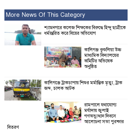
বিতরণ
More News Of This Category
২৮ জনের সাক্ষ্য শেষ, কাদেরসহ সাতজনের
বিরুদ্ধে যুক্তিতর্ক ট্রাইব্যুনালে
শ্যামনগরে কলেজ শিক্ষকের বিরুদ্ধে হিন্দু ছাত্রীকে
ধর্মান্তরিত করে বিয়ের অভিযোগ
ইসলামের সবচেয়ে
বেশি ক্ষতি করেছে
কালিগঞ্জ কুশুলিয়া উচ্চ
জামায়াত: নুরুল হক
মাধ্যমিক বিদ্যালয়ের
নুর
কমিটির অভিষেক
অনুষ্ঠিত
পাঁচ মাসে সরকারের দোষ দিচ্ছেন, আপনারা
ওই দুই বছরে শহীদদের বিচার করলেন না
কালিগঞ্জে ট্রাকচাপায় শিশুর মর্মান্তিক মৃত্যু, ট্রাক
কেন: শহীদ জিসানের বাবার ক্ষোভ
জব্দ, চালক আটক
কালিগঞ্জে নিখোঁজ জেলের মরদেহ অবশেষে
রামপালে যথাযোগ্য
মিলল ইছামতী নদীতে
মর্যাদায় জুলাই
গণঅভ্যুত্থান দিবসে
আলোচনা সভা পুরষ্কার
শ্রীউলা ইউনিয়ন
বিতরণ
বিএনপির ২নং ওয়ার্ডের