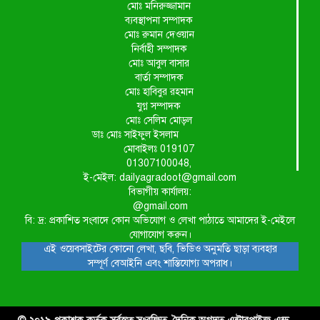
মোঃ মনিরুজ্জামান
ব্যবস্থাপনা সম্পাদক
মোঃ রুমান দেওয়ান
নির্বাহী সম্পাদক
মোঃ আবুল বাসার
বার্তা সম্পাদক
মোঃ হাবিবুর রহমান
যুগ্ন সম্পাদক
মোঃ সেলিম মোড়ল
ডাঃ মোঃ সাইফুল ইসলাম
মোবাইলঃ 019107
01307100048,
ই-মেইল: dailyagradoot@gmail.com
বিভাগীয় কার্যালয়:
@gmail.com
বি: দ্র: প্রকাশিত সংবাদে কোন অভিযোগ ও লেখা পাঠাতে আমাদের ই-মেইলে
যোগাযোগ করুন।
এই ওয়েবসাইটের কোনো লেখা, ছবি, ভিডিও অনুমতি ছাড়া ব্যবহার
সম্পূর্ণ বেআইনি এবং শাস্তিযোগ্য অপরাধ।