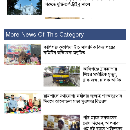
বিরুদ্ধে যুক্তিতর্ক ট্রাইব্যুনালে
ইসলামের সবচেয়ে
বেশি ক্ষতি করেছে
জামায়াত: নুরুল হক
More News Of This Category
নুর
কালিগঞ্জ কুশুলিয়া উচ্চ মাধ্যমিক বিদ্যালয়ের
কমিটির অভিষেক অনুষ্ঠিত
পাঁচ মাসে সরকারের দোষ দিচ্ছেন, আপনারা
ওই দুই বছরে শহীদদের বিচার করলেন না
কেন: শহীদ জিসানের বাবার ক্ষোভ
কালিগঞ্জে ট্রাকচাপায়
শিশুর মর্মান্তিক মৃত্যু,
কালিগঞ্জে নিখোঁজ জেলের মরদেহ অবশেষে
ট্রাক জব্দ, চালক আটক
মিলল ইছামতী নদীতে
রামপালে যথাযোগ্য মর্যাদায় জুলাই গণঅভ্যুত্থান
দিবসে আলোচনা সভা পুরষ্কার বিতরণ
শ্রীউলা ইউনিয়ন
বিএনপির ২নং ওয়ার্ডের
উদ্যোগে কর্মী সম্মেলন
পাঁচ মাসে সরকারের
অনুষ্ঠিত
দোষ দিচ্ছেন, আপনারা
ওই দুই বছরে শহীদদের