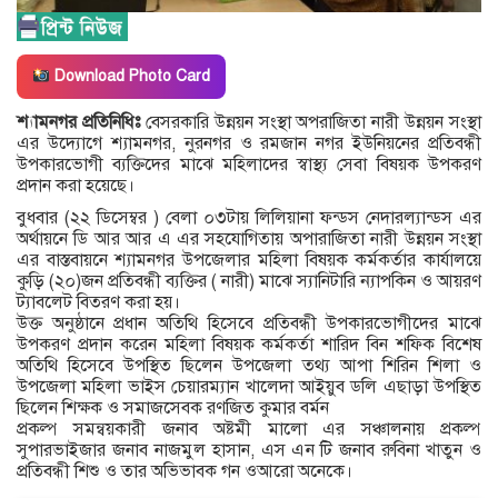
Download Photo Card
শ্যামনগর প্রতিনিধিঃ
বেসরকারি উন্নয়ন সংস্থা অপরাজিতা নারী উন্নয়ন সংস্থা
এর উদ্যোগে শ্যামনগর, নুরনগর ও রমজান নগর ইউনিয়নের প্রতিবন্ধী
উপকারভোগী ব্যক্তিদের মাঝে মহিলাদের স্বাস্থ্য সেবা বিষয়ক উপকরণ
প্রদান করা হয়েছে।
বুধবার (২২ ডিসেম্বর ) বেলা ০৩টায় লিলিয়ানা ফন্ডস নেদারল্যান্ডস এর
অর্থায়নে ডি আর আর এ এর সহযোগিতায় অপারাজিতা নারী উন্নয়ন সংস্থা
এর বাস্তবায়নে শ্যামনগর উপজেলার মহিলা বিষয়ক কর্মকর্তার কার্যালয়ে
কুড়ি (২০)জন প্রতিবন্ধী ব্যক্তির ( নারী) মাঝে স্যানিটারি ন্যাপকিন ও আয়রণ
ট্যাবলেট বিতরণ করা হয়।
উক্ত অনুষ্ঠানে প্রধান অতিথি হিসেবে প্রতিবন্ধী উপকারভোগীদের মাঝে
উপকরণ প্রদান করেন মহিলা বিষয়ক কর্মকর্তা শারিদ বিন শফিক বিশেষ
অতিথি হিসেবে উপস্থিত ছিলেন উপজেলা তথ্য আপা শিরিন শিলা ও
উপজেলা মহিলা ভাইস চেয়ারম্যান খালেদা আইয়ুব ডলি এছাড়া উপস্থিত
ছিলেন শিক্ষক ও সমাজসেবক রণজিত কুমার বর্মন
প্রকল্প সমন্বয়কারী জনাব অষ্টমী মালো এর সঞ্চালনায় প্রকল্প
সুপারভাইজার জনাব নাজমুল হাসান, এস এন টি জনাব রুবিনা খাতুন ও
প্রতিবন্ধী শিশু ও তার অভিভাবক গন ওআরো অনেকে।