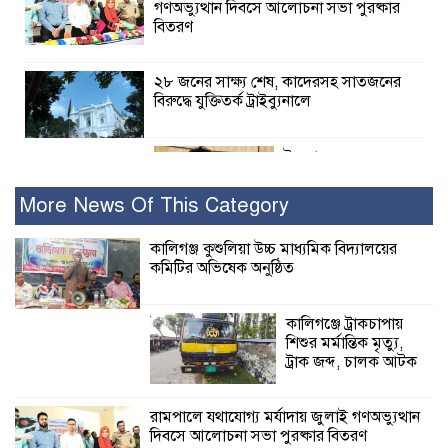
গণঅভ্যুত্থান দিবসে আলোচনা সভা পুরষ্কার
বিতরণ
২৮ জনের সাক্ষ্য শেষ, কাদেরসহ সাতজনের
বিরুদ্ধে যুক্তিতর্ক ট্রাইব্যুনালে
ইসলামের সবচেয়ে
বেশি ক্ষতি করেছে
জামায়াত: নুরুল হক
More News Of This Category
নুর
কালিগঞ্জ কুশুলিয়া উচ্চ মাধ্যমিক বিদ্যালয়ের
কমিটির অভিষেক অনুষ্ঠিত
পাঁচ মাসে সরকারের দোষ দিচ্ছেন, আপনারা
ওই দুই বছরে শহীদদের বিচার করলেন না
কেন: শহীদ জিসানের বাবার ক্ষোভ
কালিগঞ্জে ট্রাকচাপায়
শিশুর মর্মান্তিক মৃত্যু,
কালিগঞ্জে নিখোঁজ জেলের মরদেহ অবশেষে
ট্রাক জব্দ, চালক আটক
মিলল ইছামতী নদীতে
রামপালে যথাযোগ্য মর্যাদায় জুলাই গণঅভ্যুত্থান
দিবসে আলোচনা সভা পুরষ্কার বিতরণ
শ্রীউলা ইউনিয়ন