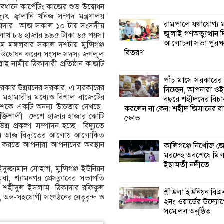
বাবধানে কার্পেটিং কাজের শুভ উদ্বোধন
 জ্বালানি খনিজ সম্পদ মন্ত্রণালয়
কালিগঞ্জে নিখোঁজ 
রামপালে যথাযোগ্য মর
হায়দার। আজ সকাল ১০ টায় সংসদীয়
মরদেহ অবশেষে ম
জুলাই গণঅভ্যুত্থান 
৭ লাখ ৮৬ হাজার ৯৯৫ টাকা ৬৫ পয়সা
ইছামতী নদীতে
আলোচনা সভা পুরষ্ক
মে মঙ্গলবার সকাল দশটায় মুন্সিগঞ্জ
বিতরণ
শুভ উদ্বোধন করেন সংসদ সদস্য জগলুল
াহ নামীয় ঠিকাদারী প্রতিষ্ঠান কাজটি
শ্রীউলা ইউনিয়ন বি
২নং ওয়ার্ডের উদ্যো
পাঁচ মাসে সরকারের
কর্মী সম্মেলন অনুষ্ঠ
ান সরকার উন্নয়নের সরকার, এ সরকারের
দিচ্ছেন, আপনারা ওই
ণা মহামারীর মধ্যেও বিশাল বাজেটের
বছরে শহীদদের বিচা
দেশকে একটি অনন্য উচ্চতায় দেখছে।
করলেন না কেন: শহীদ জিসানের বা
শ্যামনগরে জলবায়ু
ক্তিশালী। দেশে হাজার হাজার কোটি
ক্ষোভ
সহনশীল জনগোষ্ঠী 
িন্ন প্রকল্প সম্পাদন হচ্ছে। বিদ্যুতে
প্রকল্পের অংশগ্রহণ
তিটি ঘর আজ বিদ্যুতের আলোয় আলোকিত
শিখন ও অভিজ্ঞতা বিনিময় সভা
ালী করতে আপনারা আপনাদের অবস্থান
কালিগঞ্জে নিখোঁজ 
মরদেহ অবশেষে মি
ইছামতী নদীতে
্জামান সোহাগ, মুন্সিগঞ্জ ইউনিয়ন
শ্যামনগরে বনবিভা
া, শ্যামনগর প্রেসক্লাবের সভাপতি
সিএমসির সাথে জে
শহীদুল ইসলাম, ঠিকাদার রফিকুল
মতবিনিময় সভা
শ্রীউলা ইউনিয়ন বি
, অঙ্গ-সহযোগী সংগঠনের নেতৃবৃন্দ ও
২নং ওয়ার্ডের উদ্যোগ
সম্মেলন অনুষ্ঠিত