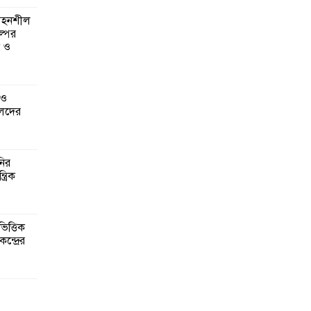
 সহনশীল
্পের
ন ও
 ও
েদের
নির
্রিক
িত্তিক
ন্দ্রের