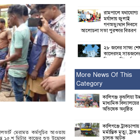
রামপালে যথাযোগ্য
মর্যাদায় জুলাই
গণঅভ্যুত্থান দিবসে
আলোচনা সভা পুরষ্কার বিতরণ
২৮ জনের সাক্ষ্য শে
কাদেরসহ সাতজনে
বিরুদ্ধে যুক্তিতর্ক
ট্রাইব্যুনালে
More News Of This
Category
ইসলামের সবচেয়ে 
ক্ষতি করেছে জামায়
নুরুল হক নুর
কালিগঞ্জ কুশুলিয়া উচ
মাধ্যমিক বিদ্যালয়ে
অভিষেক অনুষ্ঠিত
পাঁচ মাসে সরকারে
দিচ্ছেন, আপনারা ওই
বছরে শহীদদের বিচ
কালিগঞ্জে ট্রাকচাপায়
করলেন না কেন: শহীদ জিসানের 
মর্মান্তিক মৃত্যু, ট্রাক 
লভার্ট মেরামত কর্মসূচির আওতায়
ক্ষোভ
চালক আটক
্যন্ত ১৫,শ মিটার কাজের শুভ উদ্বোধন