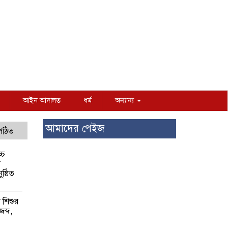
আইন আদালত
ধর্ম
অন্যান্য
আমাদের পেইজ
 পঠিত
্চ
র
ষ্ঠিত
য় শিশুর
 জব্দ,