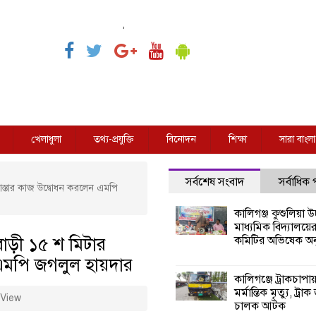
,
খেলাধুলা
তথ্য-প্রযুক্তি
বিনোদন
শিক্ষা
সারা বাংলা
সর্বশেষ সংবাদ
সর্বাধিক
রাস্তার কাজ উদ্বোধন করলেন এমপি
কালিগঞ্জ কুশুলিয়া উচ
মাধ্যমিক বিদ্যালয়ে
বাড়ী ১৫ শ মিটার
কমিটির অভিষেক অনু
 এমপি জগলুল হায়দার
কালিগঞ্জে ট্রাকচাপা
মর্মান্তিক মৃত্যু, ট্রাক
View
চালক আটক