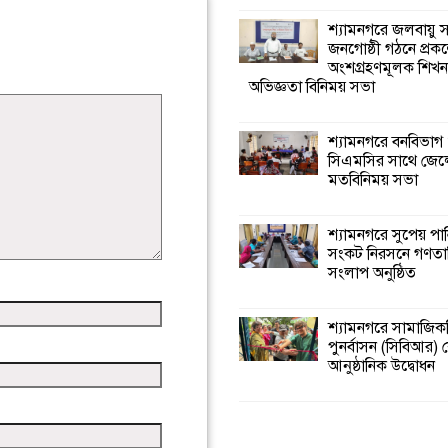
শ্যামনগরে জলবায়ু
জনগোষ্ঠী গঠনে প্রকল
অংশগ্রহণমূলক শিখ
অভিজ্ঞতা বিনিময় সভা
শ্যামনগরে বনবিভাগ
সিএমসির সাথে জেল
মতবিনিময় সভা
শ্যামনগরে সুপেয় পা
সংকট নিরসনে গণতান্ত
সংলাপ অনুষ্ঠিত
শ্যামনগরে সামাজিকভ
পুনর্বাসন (সিবিআর) কে
আনুষ্ঠানিক উদ্বোধন