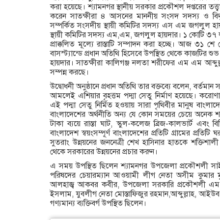
করা হয়েছে। শ্যামনগর স্থানীয় সরকার প্রকৌশল দপ্তরের তত্ত্
করেন সাতক্ষীরা ৪ আসনের মাননীয় সংসদ সদস্য ও বিদ্যুৎ
সম্পর্কিত সংসদীয় স্থায়ী কমিটির সদস্য এস এম জগলুল 
স্থায়ী কমিটির সদস্য এম,এম, জগলুল হায়দার। ১ কোটি ৩
প্রাক্কলিত মূল্যে রাস্তাটি সম্পাদন করা হচ্ছে। আজ ৩১ শে 
বাসস্ট্যান্ডে প্রধান অতিথি হিসেবে উপস্থিত থেকে কাজটির 
হায়দার। সাতক্ষীরা কালিগঞ্জ নলতা শরীফের এম এম আব্দুল্ল
সম্পন্ন করছে।
উদ্বোধনী অনুষ্ঠানে প্রধান অতিথি তার বক্তব্যে বলেন, বর্তম
আমলেই এশিয়ার বৃহত্তম পদ্মা সেতু নির্মাণ হয়েছে। করো
এই পদ্মা সেতু নির্মিত হওয়ায় সারা পৃথিবীর মানুষ বাংলা
বাংলাদেশের অর্থনীতি অন্য যে কোন সময়ের চেয়ে অনেক শ
টাকা ব্যয়ে রাস্তা ঘাট, স্কুল-কলেজ ব্রিজ-কালভার্ট এবং বিভ
বাংলাদেশ স্বয়ংসম্পূর্ণ বাংলাদেশের প্রতিটি গ্রামের প্র
সুতরাং উন্নয়নের জননেত্রী শেখ হাসিনার হাতকে শক্তিশ
থেকে সরকারের উন্নয়নের প্রচার করুন।
এ সময় উপস্থিত ছিলেন শ্যামনগর উপজেলা প্রকৌশলী সাইদুজ
পরিষদের চেয়ারম্যান আওয়ামী লীগ নেতা অসীম কুমার মৃধ
আলহাজ্ব আকবর কবীর, উপজেলা সরকারি প্রকৌশলী এম 
ইসলাম, যুবলীগ নেতা মোস্তাফিজুর রহমান,আব্দুল্লাহ, আইউব
গণ্যমান্য ব্যক্তিবর্গ উপস্থিত ছিলেন।