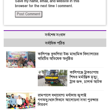
Save my name, email, and website in this
browser for the next time I comment.
সর্বশেষ সংবাদ
সর্বাধিক পঠিত
কালিগঞ্জ কুশুলিয়া উচ্চ মাধ্যমিক বিদ্যালয়ের
কমিটির অভিষেক অনুষ্ঠিত
কালিগঞ্জে ট্রাকচাপায়
শিশুর মর্মান্তিক মৃত্যু,
ট্রাক জব্দ, চালক আটক
রামপালে যথাযোগ্য মর্যাদায় জুলাই
গণঅভ্যুত্থান দিবসে আলোচনা সভা পুরষ্কার
বিতরণ