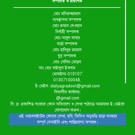
সম্পাদক ও প্রকাশক
মোঃ মনিরুজ্জামান
ব্যবস্থাপনা সম্পাদক
মোঃ রুমান দেওয়ান
নির্বাহী সম্পাদক
মোঃ আবুল বাসার
বার্তা সম্পাদক
মোঃ হাবিবুর রহমান
যুগ্ন সম্পাদক
মোঃ সেলিম মোড়ল
ডাঃ মোঃ সাইফুল ইসলাম
মোবাইলঃ 019107
01307100048,
ই-মেইল: dailyagradoot@gmail.com
বিভাগীয় কার্যালয়:
@gmail.com
বি: দ্র: প্রকাশিত সংবাদে কোন অভিযোগ ও লেখা পাঠাতে আমাদের ই-মেইলে
যোগাযোগ করুন।
এই ওয়েবসাইটের কোনো লেখা, ছবি, ভিডিও অনুমতি ছাড়া ব্যবহার
সম্পূর্ণ বেআইনি এবং শাস্তিযোগ্য অপরাধ।