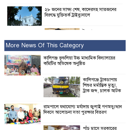
২৮ জনের সাক্ষ্য শেষ, কাদেরসহ সাতজনের
বিরুদ্ধে যুক্তিতর্ক ট্রাইব্যুনালে
ইসলামের সবচেয়ে
বেশি ক্ষতি করেছে
জামায়াত: নুরুল হক
More News Of This Category
নুর
কালিগঞ্জ কুশুলিয়া উচ্চ মাধ্যমিক বিদ্যালয়ের
কমিটির অভিষেক অনুষ্ঠিত
পাঁচ মাসে সরকারের দোষ দিচ্ছেন, আপনারা
ওই দুই বছরে শহীদদের বিচার করলেন না
কেন: শহীদ জিসানের বাবার ক্ষোভ
কালিগঞ্জে ট্রাকচাপায়
শিশুর মর্মান্তিক মৃত্যু,
কালিগঞ্জে নিখোঁজ জেলের মরদেহ অবশেষে
ট্রাক জব্দ, চালক আটক
মিলল ইছামতী নদীতে
রামপালে যথাযোগ্য মর্যাদায় জুলাই গণঅভ্যুত্থান
দিবসে আলোচনা সভা পুরষ্কার বিতরণ
শ্রীউলা ইউনিয়ন
বিএনপির ২নং ওয়ার্ডের
উদ্যোগে কর্মী সম্মেলন
পাঁচ মাসে সরকারের
অনুষ্ঠিত