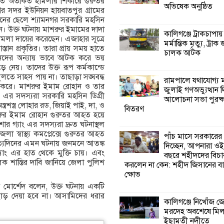
তে অতর্কিত হামলার শিকারে গুরুতর
অভিষেক অনুষ্ঠিত
গর সদর ইউনিয়ন হায়বাতপুর গ্রামের
পাঁচ মাসে সরকারে
েনের ছেলে শ্যামনগর সরকারি মহসিন
দিচ্ছেন, আপনারা ওই
ান। উক্ত ঘটনায় মাশরুর ইমামের দাদা
বছরে শহীদদের বিচ
কালিগঞ্জে ট্রাকচাপায়
মলা দায়ের করেছেন। এজাহার সূত্রে
করলেন না কেন: শহীদ জিসানের 
মর্মান্তিক মৃত্যু, ট্রাক 
ান প্রকৃতির। তারা প্রায় সময় হাতে
ক্ষোভ
চালক আটক
কজনদের অন্যায় ভাবে আটক করে ভয়
়ে নেয়। তাদের উক্ত রূপ কর্মকান্ডে
কালিগঞ্জে নিখোঁজ 
ুলতে সাহস পায় না। তাছাড়া সঙ্ঘবদ্ধ
রামপালে যথাযোগ্য মর
মরদেহ অবশেষে ম
ত করে। মাশরুর ইমাম রোহান ও তার
জুলাই গণঅভ্যুত্থান 
ইছামতী নদীতে
াং এর সদস্যরা সরকারি মহসিন ডিগ্রী
আলোচনা সভা পুরষ্ক
শস্ত্র লোহার রড, জিয়াই পাই, দা, ও
বিতরণ
রুর ইমাম রোহান গুরুতর আহত হয়ে
শ্রীউলা ইউনিয়ন বি
র গ্যাং এর সদস্যরা দ্রুত ঘটনাস্থল
২নং ওয়ার্ডের উদ্যো
া স্বাস্থ্য কমপ্লেক্সে গুরুতর আহত
পাঁচ মাসে সরকারের
কর্মী সম্মেলন অনুষ্ঠ
নিত্যদিনের এমন ঘটনায় জনমনে আতঙ্ক
দিচ্ছেন, আপনারা ওই
াং এর হাত থেকে মুক্তি চায়। এবং
বছরে শহীদদের বিচা
মূলক শাস্তির দাবি জানিয়ে জেলা পুলিশ
করলেন না কেন: শহীদ জিসানের বা
শ্যামনগরে জলবায়ু
ক্ষোভ
সহনশীল জনগোষ্ঠী 
 মোর্শেদ বলেন, উক্ত ঘটনায় একটি
প্রকল্পের অংশগ্রহণ
ড় দেয়া হবে না। আসামিদের ধরার
শিখন ও অভিজ্ঞতা বিনিময় সভা
কালিগঞ্জে নিখোঁজ 
মরদেহ অবশেষে মি
ইছামতী নদীতে