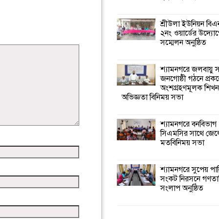
শ্রীউলা ইউনিয়ন বি
২নং ওয়ার্ডের উদ্যোগ
সম্মেলন অনুষ্ঠিত
শ্যামনগরে জলবায়ু
জনগোষ্ঠী গঠনে প্রকল
অংশগ্রহণমূলক শিখ
অভিজ্ঞতা বিনিময় সভা
শ্যামনগরে বনবিভাগ
সিএমসির সাথে জেল
মতবিনিময় সভা
শ্যামনগরে সুপেয় পা
সংকট নিরসনে গণতান্ত
সংলাপ অনুষ্ঠিত