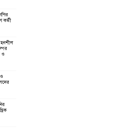
এনপির
ে কর্মী
 সহনশীল
্পের
ন ও
 ও
েদের
নির
্রিক