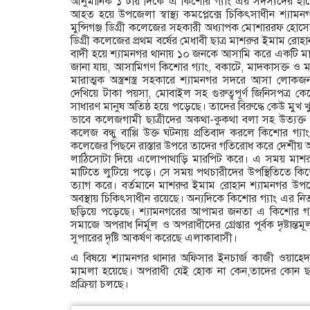
আনুমানিক ১ টায় দিকে এ কিশোর গ্যাং এর সদস্যদের হা
আহত হয়ে উপজেলা স্বাস্থ্য কমপ্লেক্সে চিকিৎসাধীন শ্যামন
মুন্সিগঞ্জ ডিগ্রী কলেজের সহকারী অধ্যাপক মোশাররফ হোস
ডিগ্রী কলেজের প্রথম বর্ষের মেধাবী ছাত্র মাশরুর ইমাম রোহ
বাদী হয়ে শ্যামনগর থানায় ১০ জনকে আসামি করে একটি মা
জানা যায়, আসামিগণ কিশোর গ্যাং, বকাটে, মাদকাসক্ত ও মাস্ত
মারাত্মক অস্ত্রশস্ত্র সহকারে শ্যামনগর সদরে আসা লো
দেখিয়ে টাকা পয়সা, মোবাইল সহ গুরুত্বপূর্ণ জিনিসপত্র কেড
সাধারণ মানুষ অতিষ্ঠ হয়ে পড়েছে। তাদের বিরুদ্ধে কেউ মুখ খ
ভাবে কলেজগামী ছাত্রীদের অকথা-কুকথা বলা সহ উত্যক্
কলেজ বন্ধু বাপ্পি উক্ত ঘটনায় প্রতিবাদ করলে কিশোর গ্য
কলেজের পিছনে রাস্তার উপরে তাদের গতিরোধ করে দেশীয় অস্ত্র
লাঠিসোটা দিয়ে এলোপাথাড়ি মারপিট করে। এ সময় মাশ
মাটিতে লুটিয়ে পড়ে। সে সময় পথচারীদের উপস্থিতিতে কিশো
ত্যাগ করে। বর্তমানে মাশরুর ইমাম রোহান শ্যামনগর উপজেল
অবস্থায় চিকিৎসাধীন রয়েছে। অন্যদিকে কিশোর গ্যাং এর 
ছড়িয়ে পড়েছে। শ্যামনগরের আপামর জনতা এ কিশোর গ্য
সমাজে অপরাধ নির্মূল ও অপরাধীদের গ্রেপ্তার পূর্বক দৃষ্টান্ত
সুপারের দৃষ্টি আকর্ষণ করেছে এলাকাবাসী।
এ বিষয়ে শ্যামনগর থানার অফিসার ইনচার্জ কাজী ওয়াহেদ
মামলা হয়েছে। অপরাধী যেই হোক না কেন,তাদের কোন ছা
প্রক্রিয়া চলছে।