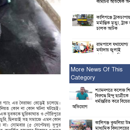
কমিটির অভিষেক অনু
কালিগঞ্জে ট্রাকচাপা
মর্মান্তিক মৃত্যু, ট্রাক
চালক আটক
রামপালে যথাযোগ্য
মর্যাদায় জুলাই
গণঅভ্যুত্থান দিবসে
আলোচনা সভা পুরষ্কার বিতরণ
More News Of This
Category
২৮ জনের সাক্ষ্য শে
কাদেরসহ সাতজনে
বিরুদ্ধে যুক্তিতর্ক
শ্যামনগরে কলেজ শি
ট্রাইব্যুনালে
বিরুদ্ধে হিন্দু ছাত্রীকে
ধর্মান্তরিত করে বিয়ের
 গ্যাং এর নৈরাজ্য বেড়েই চলেছে।
অভিযোগ
রতিনিয়ত কোন না কোন ঘটনা ঘটছেই।
ইসলামের সবচেয়ে 
কে এক যুবককে ছুরিকাঘাত ও গৌরিপুরে
ক্ষতি করেছে জামায়
, চুরি, ছিনতাই সহ সমাজে এমন কোন
নুরুল হক নুর
কালিগঞ্জ কুশুলিয়া উচ
 না। সোমবার (৫ সেপ্টেম্বর) দুপুর
মাধ্যমিক বিদ্যালয়ে