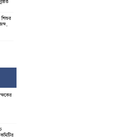
ষ্ঠিত
য় শিশুর
 জব্দ,
ষ,
র
ক্ষকের
বেশি
াত:
্চ
র কমিটির