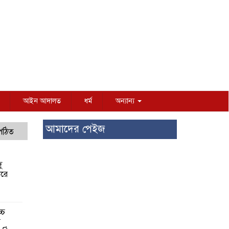
আইন আদালত
ধর্ম
অন্যান্য
আমাদের পেইজ
 পঠিত
ু
করে
্চ
র