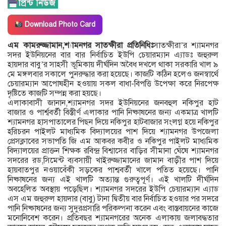
Download Photo Card
এম কামরুজ্জামান,শ্যামনগর সাতক্ষীরা প্রতিনিধিঃ
সাতক্ষীরা’র শ্যামনগর
সদর ইউনিয়নের বার বার নির্বাচিত ইউপি চেয়ারম্যান এ্যাডঃ জহুরুল
হায়দার বাবু’র সাহসী ভূমিকায় দীর্ঘদিন অবৈধ দখলে থাকা সরকারি খাল ৯
মে মঙ্গলবার সকালে পুনরুদ্ধার করা হয়েছে। কাজটি কঠিন হলেও জনস্বার্থে
চেয়ারম্যান আপোষহীন হওয়ায় সকল বাধা-বিপত্তি উপেক্ষা করে নিরপেক্ষ
দৃষ্টিতে কাজটি সম্পন্ন করা হয়ছে।
এলাকাবাসী জানান,শ্যামনগর সদর ইউনিয়নের জনবহুল নকিপুর হাট
বাজার ও পার্শ্ববর্তী বিস্তীর্ণ এলাকার পানি নিষ্কাষনের জন্য একমাত্র খালটি
শ্যামনগর হাসপাতালের পিছন দিয়ে নকিপুর হাটবাজার সংলগ্ন হয়ে নকিপুর
হরিচরন পাইলট মাধ্যমিক বিদ্যালয়ের পাশ দিয়ে শ্যামনগর উপজেলা
প্রেসক্লাবের সভাপতি জি এম আকবর কবীর ও নকিপুর পাইলট মাধ্যমিক
বিদ্যালয়ের প্রাক্তন শিক্ষক রবিন্দ্র বিশ্বাসের বাড়ির সীমানা ঘেঁষে শ্যামনগর
সদরের রড,সিমেন্ট ব্যবসায়ী খাইরুজ্জামানের জামান বাড়ীর পাশ দিয়ে
হায়বাতপুর নওয়াবেঁকী সড়কের পাশ্ববর্তী খালে পতিত হয়েছে। পানি
নিষ্কাষনের জন্য এই খালটি অত্যান্ত গুরুত্বপূর্ণ। এই খালটি দীর্ঘদিন
অবহেলিত অবস্থায় পড়েছিল। শ্যামনগর সদরের ইউপি চেয়ারম্যান এ্যাড
এস এম জহুরুল হায়দার (বাবু) টানা দ্বিতীয় বার নির্বাচিত হওয়ার পর সদরে
পানি নিষ্কাষনের জন্য সুদুরপ্রসারি পরিকল্পনা করেন এবং বাস্তবায়নের কাজে
মনোনিবেশ করেন। প্রতিবছর শ্যামনগরের অনেক এলাকায় জলাবদ্ধতার