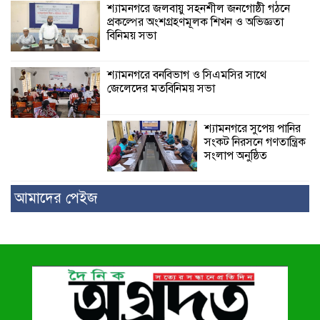
শ্যামনগরে জলবায়ু সহনশীল জনগোষ্ঠী গঠনে
প্রকল্পের অংশগ্রহণমূলক শিখন ও অভিজ্ঞতা
বিনিময় সভা
শ্যামনগরে বনবিভাগ ও সিএমসির সাথে
জেলেদের মতবিনিময় সভা
শ্যামনগরে সুপেয় পানির
সংকট নিরসনে গণতান্ত্রিক
সংলাপ অনুষ্ঠিত
আমাদের পেইজ