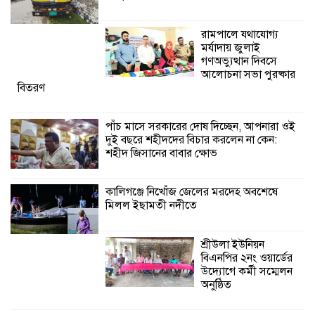
কালিগঞ্জে নিখোঁজ জেলের মরদেহ অবশেষে
রামপালে যথাযোগ্য
মিলল ইছামতী নদীতে
মর্যাদায় জুলাই
গণঅভ্যুত্থান দিবসে
আলোচনা সভা পুরষ্কার
শ্রীউলা ইউনিয়ন
বিতরণ
বিএনপির ২নং ওয়ার্ডের
উদ্যোগে কর্মী সম্মেলন
অনুষ্ঠিত
পাঁচ মাসে সরকারের দোষ দিচ্ছেন, আপনারা ওই
দুই বছরে শহীদদের বিচার করলেন না কেন:
শহীদ জিসানের বাবার ক্ষোভ
শ্যামনগরে জলবায়ু সহনশীল জনগোষ্ঠী গঠনে
প্রকল্পের অংশগ্রহণমূলক শিখন ও অভিজ্ঞতা
বিনিময় সভা
কালিগঞ্জে নিখোঁজ জেলের মরদেহ অবশেষে
মিলল ইছামতী নদীতে
শ্রীউলা ইউনিয়ন
বিএনপির ২নং ওয়ার্ডের
উদ্যোগে কর্মী সম্মেলন
অনুষ্ঠিত