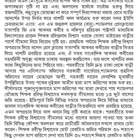
কারনে আমন মৌসুমে ফসলের ব্যপক ক্ষতি সাধন হয়। অত্র এলাকায় যাতে
জলাবদ্ধতা সৃষ্টি না হয় এবং জনগনের স্বার্থকে সর্বোচ্চ গুরুত্ব দিয়ে
স্বজনপ্রীতি, বন্ধুত্বের তোয়াক্কা না করে সম্পূর্ণ নিরপেক্ষতা বজায় রেখে ব্যাক্তি
আদর্শের উপর নির্ভর করে খালটি খনন কার্যক্রম শুরু করেন সদর ইউপি
চেয়ারম্যান এ্যাড: এস এম জহুরুল হায়দার (বাবু)।শ্যামনগর প্রেসক্লাবের
সভাপতি জি এম আকবর কবীর ও নকিপুর হরিচরন পাইলট মাধ্যমিক
বিদ্যালয়ের প্রাক্তন শিক্ষক রবিন্দ্রনাথ বিশ্বাস ওরফে ভোলা মাষ্টারের বাড়ীর
পার্শে সীমানা নিয়ে বিরোধ সৃষ্টি হয়। প্রাথমিক পর্যায়ে শিক্ষক রবীন্দ্র বিশ্বাস
অপপ্রচার দিয়ে বলেন প্রেস ক্লাবের সভাপতি আকবর কবীরের বাড়ীর ভিতর
দিয়ে খালটি প্রবাহিত হয়েছে এবং ঐ সময় সাংবাদিক আকবর কবীরের
সহধর্মিনী অসুস্থ্য থাকায় ঢাকায় অবস্থান করছিলেন। যার ফলে খালটির খনন
কাজ কিছুদিনের জন্য পিছিয়ে যায়। পরবর্তীতে তিনি দ্রুত ঢাকা থেকে বাড়ী
আসার পর এসিল্যান্ড অফিসের সরকারী সার্ভেয়ার,শ্যামনগর তহসিল
অফিসের নায়েব মোহাম্মদ আলী, সহকারী নায়েব দেবাশিষ মূখার্জীর
উপস্থিতিতে উভয় পক্ষের দুইজন আমীন দ্বারা মাপ জরিপের কাজ শুরু হয়।
দীর্ঘসময়ে পূঙ্খানুপুঙ্খভাবে মাপ জরিপের পর তারা দেখতে পায় শ্যামনগর
মৌজায় শিক্ষক রবিন্দ্র বিশ্বাসের দখলকৃত সীমানার মধ্যে ১৩ ফুট খালের
জমি রয়েছে। ইতিপূর্বে তিনি বিভিন্ন সময়ে অপপ্রচার দিয়ে বিভিন্ন মাধ্যমে
জানান সাংবাদিক আকবর কবীরের বাড়ীর ভিতরদিয়ে খাল প্রবাহিত হয়েছে,
এমন অপপ্রচার দিয়ে খাল খননে বিঘ্ন সৃষ্টি করতে থাকে। পরবর্তীতে যখন
শিক্ষক রবীন্দ্র বিশ্বাসের সীমানার মধ্যে খালের জায়গা পাওয়া যায় তখন
তিনি বিভিন্ন কৌশল অবলম্বন করে প্রাচীরটি অবৈধভাবে দখলে রাখার চেষ্টা
করেন। শিক্ষক রবীন্দ্র বিশ্বাসের মোট রেকডিও জমির পরিমান ৩৬ শতাংশ
কিন্তুু সেখান মাপ জরিপে দেখা যায় তিনি ৩৬ শতাংশ নিজস্ব রেকডিও জমির