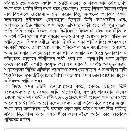
পরিবর্তে ৩৯ শতাংশ অর্থাৎ অতিরিক্ত খালের ৩ শতক জমি বেশি ভোগ
দখল করে প্রাচীর দিয়ে দখল করে রেখেছেন। যেহেতু শিক্ষক হিসেবে রবীন্দ্র
নাথ বিশ্বাসকে চেয়ারম্যান শ্রদ্ধা করেন কিন্তুু জনগনের অধিকার রক্ষায়
জলাবদ্ধতা দূরীকরনে চেয়ারম্যান হিসেবে তিনি আপোষহীন এবং
অঙ্গিকারবদ্ধ।উক্ত খালের পাশ দিয়ে জমিদার বাড়ী হতে নকিপুর বাজার
পর্যন্ত তিনি একটি বিকল্প রাস্তা নির্মানের পরিকল্পনা গ্রহন সহ নীতি ও
আদর্শে অটল থাকায় শ্যামনগরের সর্বস্তরের মানুষ চেয়ারম্যানকে অভিনন্দন
জানিয়েছেন ।শিক্ষক রবীন্দ্র বিশ্বাস দীর্ঘদিন পাকা প্রাচীর দিয়ে অবৈধভাবে
সরকারী খালের জায়গা গ্রাস করার পরিকল্পনা গ্রহন করেছিলেন। অবশেষে
আজ সোমবার সকালে সেই পাকা প্রাচীর ভাঙার মধ্য দিয়ে হয়বাতপুর ও
নকিপুরের মানুষের দীর্ঘদিনের দাবী পূরন হল। পাশাপাশি পাকা প্রাচীর
ভেঙে সরকারী সম্পত্তি অবমূক্ত করা হল।সরকারী সম্পত্তি অবমূক্ত করায়
শ্যামনগরের বিভিন্ন প্রতিষ্ঠান শ্যামনগর সদর চেয়ারম্যান ও সাতক্ষীরা নারী
শিশু নির্যতন দমন ট্রাইবুনালের পিপি এ্যাড এস এম জহুরুল হায়দার বাবুকে
অভিনন্দন জানিয়েছেন।
এ বিষয়ে সদর ইউপি চেয়ারম্যানের কাছে জানতে চাইলে তিনি
বলেন,জনগনের স্বার্থরক্ষায় আমি আপোষহীন, সুতারাং প্রবাহমান খালের
জায়গা ভোগ দখলকারী ব্যাক্তি যত বড় প্রভাবশালী হোকনা কেন তার সাথে
আপোষ নেই। তিনি আরো বলেন,এখনও যারা অবৈধভাবে খালের জায়গা
দখল করে জলাবদ্ধতা সৃষ্টি করছেন তারা দ্রুত অবৈধ স্থাপনা নিজ দ্বায়িত্বে
সরিয়ে নিয়ে খাল খননে সহযোগীতা করুন।নইলে আইন তার স্বাভাবিক
গতিতেই চলবে।