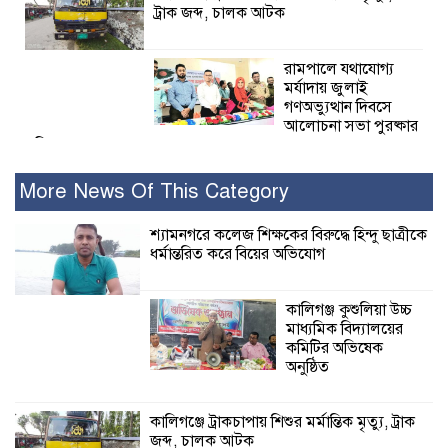
ট্রাক জব্দ, চালক আটক
রামপালে যথাযোগ্য
মর্যাদায় জুলাই
গণঅভ্যুত্থান দিবসে
আলোচনা সভা পুরষ্কার
বিতরণ
More News Of This Category
২৮ জনের সাক্ষ্য শেষ, কাদেরসহ সাতজনের
বিরুদ্ধে যুক্তিতর্ক ট্রাইব্যুনালে
শ্যামনগরে কলেজ শিক্ষকের বিরুদ্ধে হিন্দু ছাত্রীকে
ধর্মান্তরিত করে বিয়ের অভিযোগ
ইসলামের সবচেয়ে
বেশি ক্ষতি করেছে
কালিগঞ্জ কুশুলিয়া উচ্চ
জামায়াত: নুরুল হক
মাধ্যমিক বিদ্যালয়ের
নুর
কমিটির অভিষেক
অনুষ্ঠিত
পাঁচ মাসে সরকারের দোষ দিচ্ছেন, আপনারা
ওই দুই বছরে শহীদদের বিচার করলেন না
কালিগঞ্জে ট্রাকচাপায় শিশুর মর্মান্তিক মৃত্যু, ট্রাক
কেন: শহীদ জিসানের বাবার ক্ষোভ
জব্দ, চালক আটক