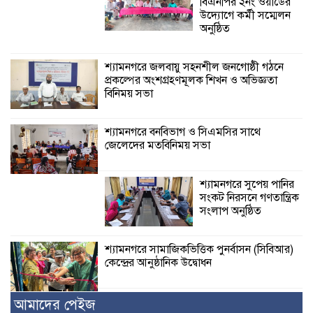
বিএনপির ২নং ওয়ার্ডের
উদ্যোগে কর্মী সম্মেলন
অনুষ্ঠিত
শ্যামনগরে জলবায়ু সহনশীল জনগোষ্ঠী গঠনে
প্রকল্পের অংশগ্রহণমূলক শিখন ও অভিজ্ঞতা
বিনিময় সভা
শ্যামনগরে বনবিভাগ ও সিএমসির সাথে
জেলেদের মতবিনিময় সভা
শ্যামনগরে সুপেয় পানির
সংকট নিরসনে গণতান্ত্রিক
সংলাপ অনুষ্ঠিত
শ্যামনগরে সামাজিকভিত্তিক পুনর্বাসন (সিবিআর)
কেন্দ্রের আনুষ্ঠানিক উদ্বোধন
আমাদের পেইজ