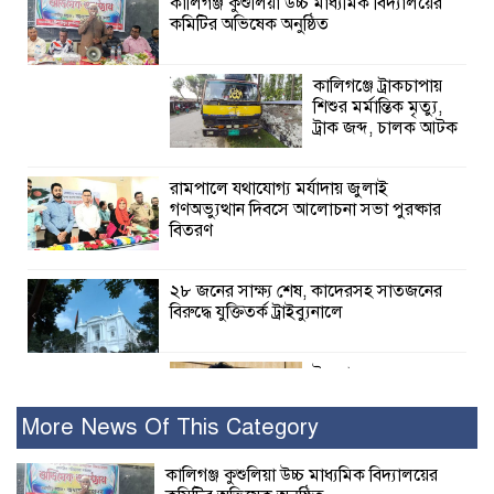
কালিগঞ্জ কুশুলিয়া উচ্চ মাধ্যমিক বিদ্যালয়ের
কমিটির অভিষেক অনুষ্ঠিত
কালিগঞ্জে ট্রাকচাপায়
শিশুর মর্মান্তিক মৃত্যু,
ট্রাক জব্দ, চালক আটক
রামপালে যথাযোগ্য মর্যাদায় জুলাই
গণঅভ্যুত্থান দিবসে আলোচনা সভা পুরষ্কার
বিতরণ
২৮ জনের সাক্ষ্য শেষ, কাদেরসহ সাতজনের
বিরুদ্ধে যুক্তিতর্ক ট্রাইব্যুনালে
ইসলামের সবচেয়ে
বেশি ক্ষতি করেছে
জামায়াত: নুরুল হক
More News Of This Category
নুর
কালিগঞ্জ কুশুলিয়া উচ্চ মাধ্যমিক বিদ্যালয়ের