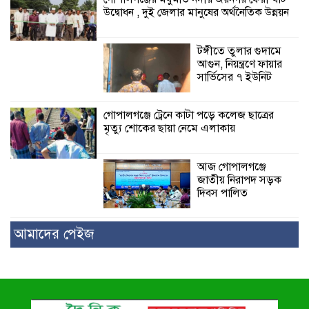
উদ্বোধন , দুই জেলার মানুষের অর্থনৈতিক উন্নয়ন
টঙ্গীতে তুলার গুদামে
আগুন, নিয়ন্ত্রণে ফায়ার
সার্ভিসের ৭ ইউনিট
গোপালগঞ্জে ট্রেনে কাটা পড়ে কলেজ ছাত্রের
মৃত্যু শোকের ছায়া নেমে এলাকায়
আজ গোপালগঞ্জে
জাতীয় নিরাপদ সড়ক
দিবস পালিত
আমাদের পেইজ