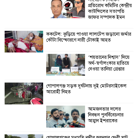
প্রতিরোধ কমিটির কেন্দ্রীয়
কালিগঞ্জে নিখোঁজ জেলের মরদেহ অবশেষে
কাউন্সিলের সভাপতি
মিলল ইছামতী নদীতে
জাফর সম্পাদক ইমন
ককটেল: কুড়িয়ে পাওয়া লালটেপ জড়ানো জর্দ্দার
শ্রীউলা ইউনিয়ন
কৌটা বিস্ফোরণে নারী টোকাই আহত
বিএনপির ২নং ওয়ার্ডের
উদ্যোগে কর্মী সম্মেলন
অনুষ্ঠিত
‘শয়তানের নিশ্বাস’ দিয়ে
অর্থ-স্বর্ণালংকার হাতিয়ে
শ্যামনগরে জলবায়ু সহনশীল জনগোষ্ঠী গঠনে
নেওয়া তানিয়া গ্রেপ্তার
প্রকল্পের অংশগ্রহণমূলক শিখন ও অভিজ্ঞতা
বিনিময় সভা
গোপালগঞ্জ সড়ক দুর্ঘটনায় দুই মোটরসাইকেল
আরোহী নিহত
শ্যামনগরে বনবিভাগ ও সিএমসির সাথে
জেলেদের মতবিনিময় সভা
আমজনতার দলের
নিবন্ধন পুনর্বিবেচনার
আহ্বান ইশরাকের
গোপালগঞ্জের মধুমতি নদীর জয়নগর ফেরী ঘাট