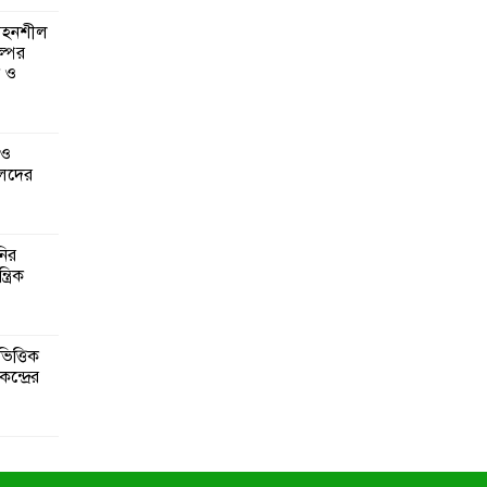
 সহনশীল
্পের
ন ও
 ও
েদের
নির
্রিক
িত্তিক
ন্দ্রের