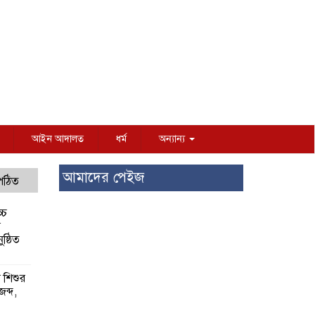
আইন আদালত
ধর্ম
অন্যান্য
আমাদের পেইজ
 পঠিত
্চ
র
ষ্ঠিত
য় শিশুর
 জব্দ,