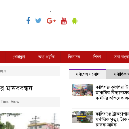
,
খেলাধুলা
তথ্য-প্রযুক্তি
বিনোদন
শিক্ষা
সারা বাংলা
ন্ধন
সর্বশেষ সংবাদ
সর্বাধিক
ুরে মানববন্ধন
কালিগঞ্জ কুশুলিয়া উচ
মাধ্যমিক বিদ্যালয়ে
কমিটির অভিষেক অনু
Time View
কালিগঞ্জে ট্রাকচাপা
মর্মান্তিক মৃত্যু, ট্রাক
চালক আটক