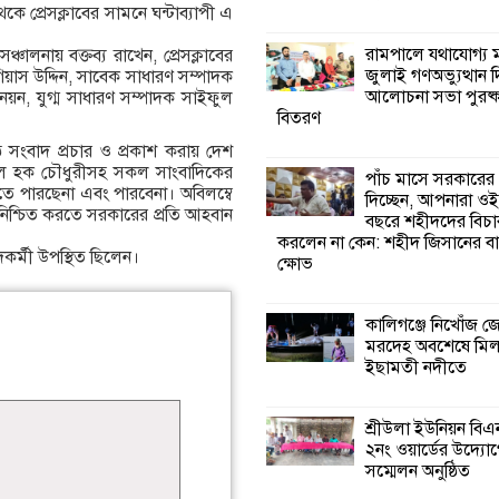
েকে প্রেসক্লাবের সামনে ঘন্টাব্যাপী এ
কালিগঞ্জে নিখোঁজ 
রামপালে যথাযোগ্য মর
্চালনায় বক্তব্য রাখেন, প্রেসক্লাবের
মরদেহ অবশেষে ম
জুলাই গণঅভ্যুত্থান 
াস উদ্দিন, সাবেক সাধারণ সম্পাদক
ইছামতী নদীতে
আলোচনা সভা পুরষ্ক
নয়ন, যুগ্ম সাধারণ সম্পাদক সাইফুল
বিতরণ
শ্রীউলা ইউনিয়ন বি
নিষ্ঠ সংবাদ প্রচার ও প্রকাশ করায় দেশ
২নং ওয়ার্ডের উদ্যো
ুল হক চৌধুরীসহ সকল সাংবাদিকের
পাঁচ মাসে সরকারের
কর্মী সম্মেলন অনুষ্ঠ
তে পারছেনা এবং পারবেনা। অবিলম্বে
দিচ্ছেন, আপনারা ওই
া নিশ্চিত করতে সরকারের প্রতি আহবান
বছরে শহীদদের বিচা
করলেন না কেন: শহীদ জিসানের বা
শ্যামনগরে জলবায়ু
কর্মী উপস্থিত ছিলেন।
ক্ষোভ
সহনশীল জনগোষ্ঠী 
প্রকল্পের অংশগ্রহণ
শিখন ও অভিজ্ঞতা বিনিময় সভা
কালিগঞ্জে নিখোঁজ 
মরদেহ অবশেষে মি
ইছামতী নদীতে
শ্যামনগরে বনবিভা
সিএমসির সাথে জে
মতবিনিময় সভা
শ্রীউলা ইউনিয়ন বি
২নং ওয়ার্ডের উদ্যোগ
সম্মেলন অনুষ্ঠিত