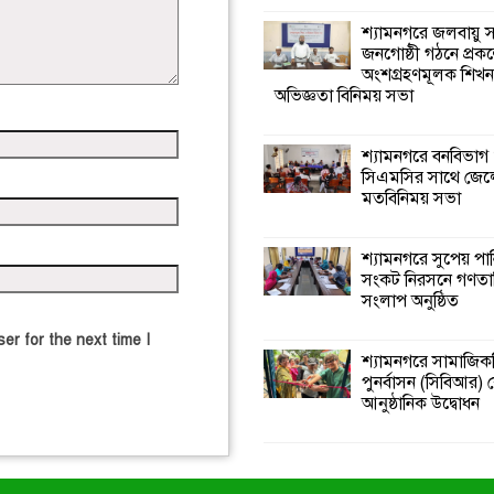
শ্যামনগরে জলবায়ু
জনগোষ্ঠী গঠনে প্রকল
অংশগ্রহণমূলক শিখ
অভিজ্ঞতা বিনিময় সভা
শ্যামনগরে বনবিভাগ
সিএমসির সাথে জেল
মতবিনিময় সভা
শ্যামনগরে সুপেয় পা
সংকট নিরসনে গণতান্ত
সংলাপ অনুষ্ঠিত
er for the next time I
শ্যামনগরে সামাজিকভ
পুনর্বাসন (সিবিআর) কে
আনুষ্ঠানিক উদ্বোধন