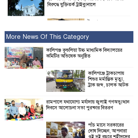
বিরুদ্ধে যুক্তিতর্ক ট্রাইব্যুনালে
ইসলামের সবচেয়ে
বেশি ক্ষতি করেছে
জামায়াত: নুরুল হক
More News Of This Category
নুর
কালিগঞ্জ কুশুলিয়া উচ্চ মাধ্যমিক বিদ্যালয়ের
কমিটির অভিষেক অনুষ্ঠিত
পাঁচ মাসে সরকারের দোষ দিচ্ছেন, আপনারা
ওই দুই বছরে শহীদদের বিচার করলেন না
কেন: শহীদ জিসানের বাবার ক্ষোভ
কালিগঞ্জে ট্রাকচাপায়
শিশুর মর্মান্তিক মৃত্যু,
কালিগঞ্জে নিখোঁজ জেলের মরদেহ অবশেষে
ট্রাক জব্দ, চালক আটক
মিলল ইছামতী নদীতে
রামপালে যথাযোগ্য মর্যাদায় জুলাই গণঅভ্যুত্থান
দিবসে আলোচনা সভা পুরষ্কার বিতরণ
শ্রীউলা ইউনিয়ন
বিএনপির ২নং ওয়ার্ডের
উদ্যোগে কর্মী সম্মেলন
পাঁচ মাসে সরকারের
অনুষ্ঠিত
দোষ দিচ্ছেন, আপনারা
ওই দুই বছরে শহীদদের