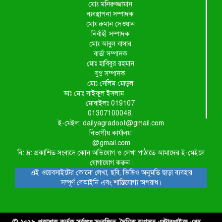
মোঃ মনিরুজ্জামান
ব্যবস্থাপনা সম্পাদক
মোঃ রুমান দেওয়ান
নির্বাহী সম্পাদক
মোঃ আবুল বাসার
বার্তা সম্পাদক
মোঃ হাবিবুর রহমান
যুগ্ন সম্পাদক
মোঃ সেলিম মোড়ল
ডাঃ মোঃ সাইফুল ইসলাম
মোবাইলঃ 019107
01307100048,
ই-মেইল: dailyagradoot@gmail.com
বিভাগীয় কার্যালয়:
@gmail.com
বি: দ্র: প্রকাশিত সংবাদে কোন অভিযোগ ও লেখা পাঠাতে আমাদের ই-মেইলে
যোগাযোগ করুন।
এই ওয়েবসাইটের কোনো লেখা, ছবি, ভিডিও অনুমতি ছাড়া ব্যবহার
সম্পূর্ণ বেআইনি এবং শাস্তিযোগ্য অপরাধ।