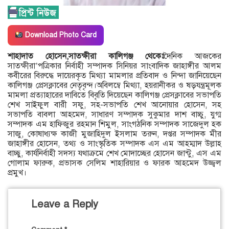
Download Photo Card
শাহাদাত হোসেন,সাতক্ষীরা কালিগঞ্জ থেকেঃ
দৈনিক আজকের
সাতক্ষীরা’পত্রিকার নির্বাহী সম্পাদক সিনিয়র সাংবাদিক জাহাঙ্গীর আলম
কবীরের বিরুদ্ধে দায়েরকৃত মিথ্যা মামলার প্রতিবাদ ও নিন্দা জানিয়েছেন
কালিগঞ্জ প্রেসক্লাবের নেতৃবৃন্দ।অবিলম্বে মিথ্যা, হয়রানীকর ও ষড়যন্ত্রমূলক
মামলা প্রত্যাহারের দাবিতে বিবৃতি দিয়েছেন কালিগঞ্জ প্রেসক্লাবের সভাপতি
শেখ সাইফুল বারী সফু, সহ-সভাপতি শেখ আনোয়ার হোসেন, সহ
সভাপতি বাবলা আহমেদ, সাধারণ সম্পাদক সুকুমার দাশ বাচ্চু, যুগ্ম
সম্পাদক এম হাফিজুর রহমান শিমুল, সাংগঠনিক সম্পাদক সাজেদুল হক
সাজু, কোষাধ্যক্ষ কাজী মুজাহিদুল ইসলাম তরুন, দপ্তর সম্পাদক মীর
জাহাঙ্গীর হোসেন, তথ্য ও সাংস্কৃতিক সম্পাদক এস এম আহম্মাদ উল্লাহ
বাচ্ছু, কার্যনির্বাহী সদস্য যথাক্রমে শেখ মোদাচ্ছের হোসেন জান্টু, এস এম
গোলাম ফারুক, প্রভাসক সেলিম শাহারিয়ার ও ফারক আহমেদ উজ্জ্বল
প্রমুখ।
Leave a Reply