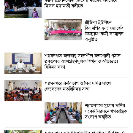
কালিগঞ্জে নিখোঁজ জেলের মরদেহ অবশেষে
মিলল ইছামতী নদীতে
শ্যামনগরে বনবিভাগ ও সিএমসির সাথে
জেলেদের মতবিনিময় সভা
শ্রীউলা ইউনিয়ন
বিএনপির ২নং ওয়ার্ডের
উদ্যোগে কর্মী সম্মেলন
অনুষ্ঠিত
শ্যামনগরে জলবায়ু সহনশীল জনগোষ্ঠী গঠনে
প্রকল্পের অংশগ্রহণমূলক শিখন ও অভিজ্ঞতা
বিনিময় সভা
শ্যামনগরে বনবিভাগ ও সিএমসির সাথে
জেলেদের মতবিনিময় সভা
শ্যামনগরে সুপেয় পানির
সংকট নিরসনে গণতান্ত্রিক
সংলাপ অনুষ্ঠিত