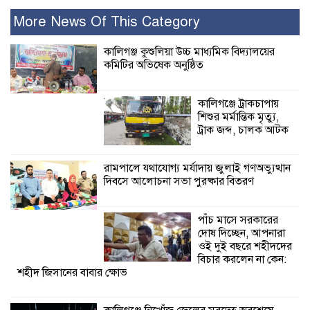
বেশি ক্ষতি করেছে
জামায়াত: নুরুল হক
More News Of This Category
নুর
কালিগঞ্জ কুশুলিয়া উচ্চ মাধ্যমিক বিদ্যালয়ের
কমিটির অভিষেক অনুষ্ঠিত
পাঁচ মাসে সরকারের দোষ দিচ্ছেন, আপনারা
ওই দুই বছরে শহীদদের বিচার করলেন না
কেন: শহীদ জিসানের বাবার ক্ষোভ
কালিগঞ্জে ট্রাকচাপায়
শিশুর মর্মান্তিক মৃত্যু,
কালিগঞ্জে নিখোঁজ জেলের মরদেহ অবশেষে
ট্রাক জব্দ, চালক আটক
মিলল ইছামতী নদীতে
রামপালে যথাযোগ্য মর্যাদায় জুলাই গণঅভ্যুত্থান
দিবসে আলোচনা সভা পুরষ্কার বিতরণ
শ্রীউলা ইউনিয়ন
বিএনপির ২নং ওয়ার্ডের
উদ্যোগে কর্মী সম্মেলন
পাঁচ মাসে সরকারের
অনুষ্ঠিত
দোষ দিচ্ছেন, আপনারা
ওই দুই বছরে শহীদদের
শ্যামনগরে জলবায়ু সহনশীল জনগোষ্ঠী গঠনে
বিচার করলেন না কেন:
শহীদ জিসানের বাবার ক্ষোভ
প্রকল্পের অংশগ্রহণমূলক শিখন ও অভিজ্ঞতা
বিনিময় সভা